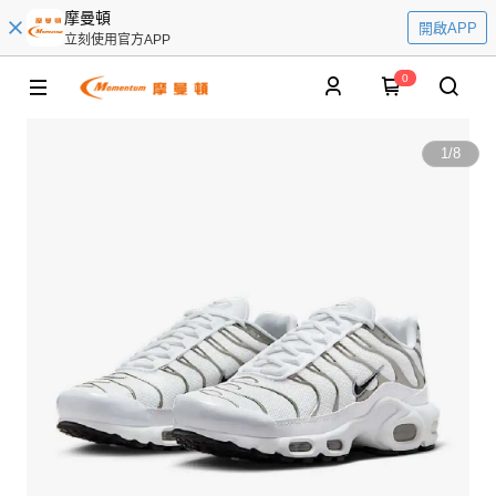
摩曼頓
開啟APP
立刻使用官方APP
0
1
/
8