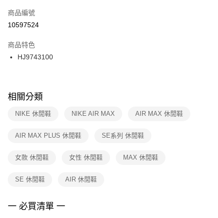
商品編號
宅配
【「AFTEE先享後付」結帳流程】
１．於結帳方式選擇「AFTEE先享後付」後，將跳轉至「AFTEE先享後付」
10597524
每筆NT$100，滿NT$1,500(含以上)免運費
結帳頁面，進行簡訊認證並確認金額後，即可完成結帳。
２．訂單成立數日內，您將收到繳費通知簡訊。
商品特色
付款後門市自取
３．收到繳費通知簡訊後14天內，點擊此簡訊中的連結，可透過四大超商／
HJ9743100
每筆NT$100，滿NT$1,500(含以上)免運費
ATM／網路銀行／等多元方式進行付款，方視為交易完成。
※ 請注意：結帳手續完成當下不需立刻繳費，但若您需要取消訂單，請聯絡
購買商品的店家。未經商家同意取消之訂單仍視為有效，需透過AFTEE先享
後付繳納相關費用。
※ 交易是否成功請以「AFTEE先享後付 」之結帳頁面顯示為準，若有關於
相關分類
是否繳費成功／繳費後需取消欲退款等相關疑問，請聯繫「AFTEE先享後付
客戶支援中心」
https://netprotections.freshdesk.com/support/home
NIKE 休閒鞋
NIKE AIR MAX
AIR MAX 休閒鞋
【注意事項】
AIR MAX PLUS 休閒鞋
SE系列 休閒鞋
１．透過由恩沛科技股份有限公司提供之「AFTEE先享後付」服務完成之交
易，需依本服務之必要範圍內提供個人資料，並將交易相關給付款項請求債
權轉讓予恩沛科技股份有限公司。
女款 休閒鞋
女性 休閒鞋
MAX 休閒鞋
２．關於個人資料處理事宜，請瀏覽以下網址：
https://aftee.tw/terms/#terms3
SE 休閒鞋
AIR 休閒鞋
３．未成年的使用者請事先徵得法定代理人或監護人之同意方可使用
「AFTEE先享後付」，若未經同意申辦者引起之損失，本公司不負相關責
任。
一 必買清單 一
４．使用「AFTEE先享後付」時，將依據個別帳號之用戶狀況，依本公司即
時審查核予不同之上限額度；若仍有額度不足之情形，本公司將視審查結果