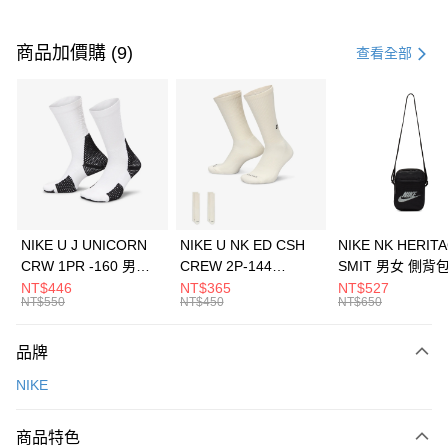
付款方式
信用卡一次付款
商品加價購 (9)
查看全部
信用卡分期付款
3 期 0 利率 每期
NT$1,800
21家銀行
合作金庫商業銀行
第一商業銀行
LINE Pay
華南商業銀行
彰化商業銀行
Apple Pay
上海商業儲蓄銀行
台北富邦商業銀行
國泰世華商業銀行
兆豐國際商業銀行
悠遊付
臺灣中小企業銀行
台中商業銀行
NIKE U J UNICORN
NIKE U NK ED CSH
NIKE NK HERIT
匯豐（台灣）商業銀行
華泰商業銀行
CRW 1PR -160 男女
CREW 2P-144
SMIT 男女 側背
全盈+PAY
聯邦商業銀行
遠東國際商業銀行
中統襪 FZ3393100
EMBRDY 男女 短統襪
BA5871010
NT$446
NT$365
NT$527
元大商業銀行
永豐商業銀行
NT$550
NT$450
NT$650
AFTEE先享後付
FZ3073133
玉山商業銀行
星展（台灣）商業銀行
相關說明
台新國際商業銀行
中國信託商業銀行
品牌
【關於「AFTEE先享後付」】
台灣樂天信用卡公司
AFTEE先享後付是「在收到商品之後才付款」的支付方式。 讓您購物簡單
運送方式
NIKE
便利好安心！
１．簡單：不需註冊會員、不需綁卡、不需儲值。
7-11取貨(快速到店)
２．便利：只要手機號碼，簡訊認證，即可結帳。
商品特色
每筆NT$100，滿NT$1,500(含以上)免運費
３．安心：先確認商品／服務後，再付款。