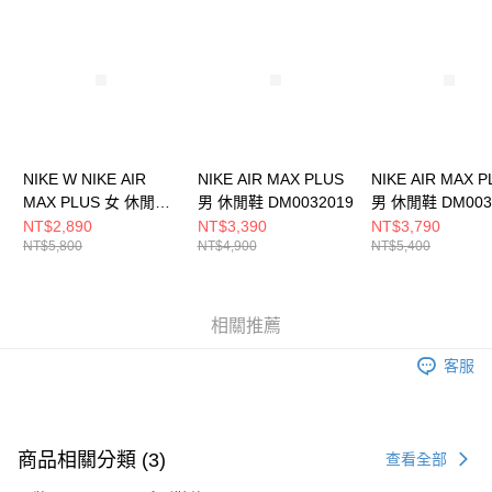
請求用戶進行身份認證。
５．嚴禁一人註冊多個帳號或使用他人資訊註冊。若發現惡意使用之情形，
恩沛科技股份有限公司將有權停止該用戶之使用額度並採取法律行動。
NIKE W NIKE AIR
NIKE AIR MAX PLUS
NIKE AIR MAX P
MAX PLUS 女 休閒鞋
男 休閒鞋 DM0032019
男 休閒鞋 DM003
FZ4342001
NT$2,890
NT$3,390
NT$3,790
NT$5,800
NT$4,900
NT$5,400
相關推薦
客服
商品相關分類 (3)
查看全部