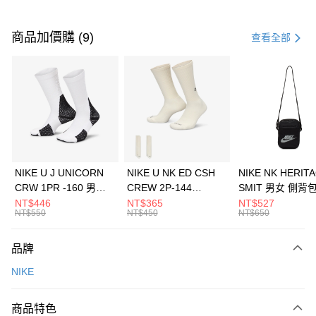
付款方式
信用卡一次付款
商品加價購 (9)
查看全部
信用卡分期付款
3 期 0 利率 每期
NT$1,933
21家銀行
合作金庫商業銀行
第一商業銀行
LINE Pay
華南商業銀行
彰化商業銀行
Apple Pay
上海商業儲蓄銀行
台北富邦商業銀行
國泰世華商業銀行
兆豐國際商業銀行
悠遊付
臺灣中小企業銀行
台中商業銀行
NIKE U J UNICORN
NIKE U NK ED CSH
NIKE NK HERIT
匯豐（台灣）商業銀行
華泰商業銀行
CRW 1PR -160 男女
CREW 2P-144
SMIT 男女 側背
全盈+PAY
聯邦商業銀行
遠東國際商業銀行
中統襪 FZ3393100
EMBRDY 男女 短統襪
BA5871010
NT$446
NT$365
NT$527
元大商業銀行
永豐商業銀行
NT$550
NT$450
NT$650
AFTEE先享後付
FZ3073133
玉山商業銀行
星展（台灣）商業銀行
相關說明
台新國際商業銀行
中國信託商業銀行
品牌
【關於「AFTEE先享後付」】
台灣樂天信用卡公司
AFTEE先享後付是「在收到商品之後才付款」的支付方式。 讓您購物簡單
運送方式
NIKE
便利好安心！
１．簡單：不需註冊會員、不需綁卡、不需儲值。
7-11取貨(快速到店)
２．便利：只要手機號碼，簡訊認證，即可結帳。
商品特色
每筆NT$100，滿NT$1,500(含以上)免運費
３．安心：先確認商品／服務後，再付款。