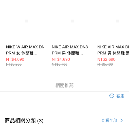
請求用戶進行身份認證。
５．嚴禁一人註冊多個帳號或使用他人資訊註冊。若發現惡意使用之情形，
恩沛科技股份有限公司將有權停止該用戶之使用額度並採取法律行動。
NIKE W AIR MAX DN
NIKE AIR MAX DN8
NIKE AIR MAX D
PRM 女 休閒鞋
PRM 男 休閒鞋
PRM 男 休閒鞋 
HQ0013001
HV8476200
HM0811900
NT$4,090
NT$4,690
NT$2,690
NT$5,800
NT$6,700
NT$5,400
相關推薦
客服
商品相關分類 (3)
查看全部