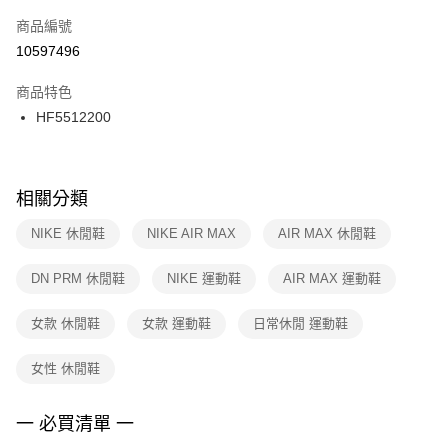
商品編號
宅配
【「AFTEE先享後付」結帳流程】
１．於結帳方式選擇「AFTEE先享後付」後，將跳轉至「AFTEE先享後付」
10597496
每筆NT$100，滿NT$1,500(含以上)免運費
結帳頁面，進行簡訊認證並確認金額後，即可完成結帳。
２．訂單成立數日內，您將收到繳費通知簡訊。
商品特色
付款後門市自取
３．收到繳費通知簡訊後14天內，點擊此簡訊中的連結，可透過四大超商／
HF5512200
每筆NT$100，滿NT$1,500(含以上)免運費
ATM／網路銀行／等多元方式進行付款，方視為交易完成。
※ 請注意：結帳手續完成當下不需立刻繳費，但若您需要取消訂單，請聯絡
購買商品的店家。未經商家同意取消之訂單仍視為有效，需透過AFTEE先享
後付繳納相關費用。
※ 交易是否成功請以「AFTEE先享後付 」之結帳頁面顯示為準，若有關於
相關分類
是否繳費成功／繳費後需取消欲退款等相關疑問，請聯繫「AFTEE先享後付
客戶支援中心」
https://netprotections.freshdesk.com/support/home
NIKE 休閒鞋
NIKE AIR MAX
AIR MAX 休閒鞋
【注意事項】
DN PRM 休閒鞋
NIKE 運動鞋
AIR MAX 運動鞋
１．透過由恩沛科技股份有限公司提供之「AFTEE先享後付」服務完成之交
易，需依本服務之必要範圍內提供個人資料，並將交易相關給付款項請求債
權轉讓予恩沛科技股份有限公司。
女款 休閒鞋
女款 運動鞋
日常休閒 運動鞋
２．關於個人資料處理事宜，請瀏覽以下網址：
https://aftee.tw/terms/#terms3
女性 休閒鞋
３．未成年的使用者請事先徵得法定代理人或監護人之同意方可使用
「AFTEE先享後付」，若未經同意申辦者引起之損失，本公司不負相關責
任。
一 必買清單 一
４．使用「AFTEE先享後付」時，將依據個別帳號之用戶狀況，依本公司即
時審查核予不同之上限額度；若仍有額度不足之情形，本公司將視審查結果