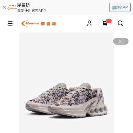
摩曼頓
開啟APP
立刻使用官方APP
0
1
/
6