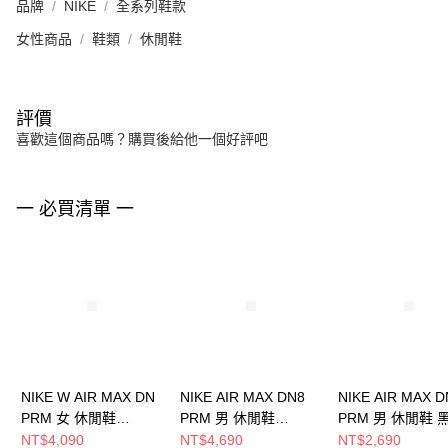
品牌
NIKE
全系列鞋款
女性商品
鞋類
休閒鞋
評價
喜歡這個商品嗎？購買後給他一個好評吧
一 必買清單 一
NIKE W AIR MAX DN
NIKE AIR MAX DN8
NIKE AIR MAX D
PRM 女 休閒鞋
PRM 男 休閒鞋
PRM 男 休閒鞋 
HQ0013001
HV8476200
HM0811900
NT$4,090
NT$4,690
NT$2,690