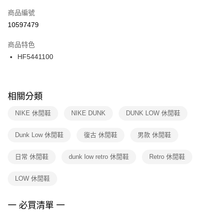
商品編號
宅配
【「AFTEE先享後付」結帳流程】
１．於結帳方式選擇「AFTEE先享後付」後，將跳轉至「AFTEE先享後付」
10597479
每筆NT$100，滿NT$1,500(含以上)免運費
結帳頁面，進行簡訊認證並確認金額後，即可完成結帳。
２．訂單成立數日內，您將收到繳費通知簡訊。
商品特色
付款後門市自取
３．收到繳費通知簡訊後14天內，點擊此簡訊中的連結，可透過四大超商／
HF5441100
每筆NT$100，滿NT$1,500(含以上)免運費
ATM／網路銀行／等多元方式進行付款，方視為交易完成。
※ 請注意：結帳手續完成當下不需立刻繳費，但若您需要取消訂單，請聯絡
購買商品的店家。未經商家同意取消之訂單仍視為有效，需透過AFTEE先享
後付繳納相關費用。
※ 交易是否成功請以「AFTEE先享後付 」之結帳頁面顯示為準，若有關於
相關分類
是否繳費成功／繳費後需取消欲退款等相關疑問，請聯繫「AFTEE先享後付
客戶支援中心」
https://netprotections.freshdesk.com/support/home
NIKE 休閒鞋
NIKE DUNK
DUNK LOW 休閒鞋
【注意事項】
Dunk Low 休閒鞋
復古 休閒鞋
男款 休閒鞋
１．透過由恩沛科技股份有限公司提供之「AFTEE先享後付」服務完成之交
易，需依本服務之必要範圍內提供個人資料，並將交易相關給付款項請求債
權轉讓予恩沛科技股份有限公司。
日常 休閒鞋
dunk low retro 休閒鞋
Retro 休閒鞋
２．關於個人資料處理事宜，請瀏覽以下網址：
https://aftee.tw/terms/#terms3
LOW 休閒鞋
３．未成年的使用者請事先徵得法定代理人或監護人之同意方可使用
「AFTEE先享後付」，若未經同意申辦者引起之損失，本公司不負相關責
任。
一 必買清單 一
４．使用「AFTEE先享後付」時，將依據個別帳號之用戶狀況，依本公司即
時審查核予不同之上限額度；若仍有額度不足之情形，本公司將視審查結果