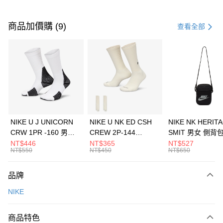
付款方式
信用卡一次付款
商品加價購 (9)
查看全部
信用卡分期付款
3 期 0 利率 每期
NT$1,133
21家銀行
合作金庫商業銀行
第一商業銀行
LINE Pay
華南商業銀行
彰化商業銀行
Apple Pay
上海商業儲蓄銀行
台北富邦商業銀行
國泰世華商業銀行
兆豐國際商業銀行
悠遊付
臺灣中小企業銀行
台中商業銀行
NIKE U J UNICORN
NIKE U NK ED CSH
NIKE NK HERIT
匯豐（台灣）商業銀行
華泰商業銀行
CRW 1PR -160 男女
CREW 2P-144
SMIT 男女 側背
全盈+PAY
聯邦商業銀行
遠東國際商業銀行
中統襪 FZ3393100
EMBRDY 男女 短統襪
BA5871010
NT$446
NT$365
NT$527
元大商業銀行
永豐商業銀行
NT$550
NT$450
NT$650
AFTEE先享後付
FZ3073133
玉山商業銀行
星展（台灣）商業銀行
相關說明
台新國際商業銀行
中國信託商業銀行
品牌
【關於「AFTEE先享後付」】
台灣樂天信用卡公司
AFTEE先享後付是「在收到商品之後才付款」的支付方式。 讓您購物簡單
運送方式
NIKE
便利好安心！
１．簡單：不需註冊會員、不需綁卡、不需儲值。
7-11取貨(快速到店)
２．便利：只要手機號碼，簡訊認證，即可結帳。
商品特色
每筆NT$100，滿NT$1,500(含以上)免運費
３．安心：先確認商品／服務後，再付款。