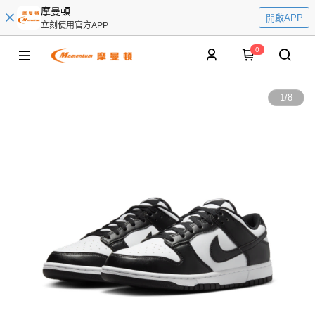
摩曼頓
開啟APP
立刻使用官方APP
0
1
/
8