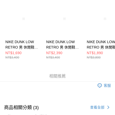
請求用戶進行身份認證。
５．嚴禁一人註冊多個帳號或使用他人資訊註冊。若發現惡意使用之情形，
恩沛科技股份有限公司將有權停止該用戶之使用額度並採取法律行動。
NIKE DUNK LOW
NIKE DUNK LOW
NIKE DUNK LO
RETRO 男 休閒鞋
RETRO 男 休閒鞋
RETRO 男 休閒
DV0833112
HF5441109
HQ3448262
NT$1,690
NT$2,390
NT$1,890
NT$3,400
NT$3,400
NT$3,800
相關推薦
客服
商品相關分類 (3)
查看全部