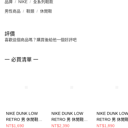
品牌
NIKE
全系列鞋款
男性商品
鞋類
休閒鞋
評價
喜歡這個商品嗎？購買後給他一個好評吧
一 必買清單 一
NIKE DUNK LOW
NIKE DUNK LOW
NIKE DUNK LO
RETRO 男 休閒鞋
RETRO 男 休閒鞋
RETRO 男 休閒
DV0833112
HF5441109
HQ3448262
NT$1,690
NT$2,390
NT$1,890