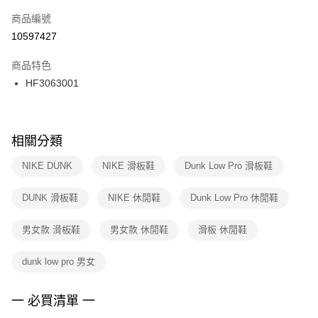
商品編號
宅配
【「AFTEE先享後付」結帳流程】
１．於結帳方式選擇「AFTEE先享後付」後，將跳轉至「AFTEE先享後付」
10597427
每筆NT$100，滿NT$1,500(含以上)免運費
結帳頁面，進行簡訊認證並確認金額後，即可完成結帳。
２．訂單成立數日內，您將收到繳費通知簡訊。
商品特色
付款後門市自取
３．收到繳費通知簡訊後14天內，點擊此簡訊中的連結，可透過四大超商／
HF3063001
每筆NT$100，滿NT$1,500(含以上)免運費
ATM／網路銀行／等多元方式進行付款，方視為交易完成。
※ 請注意：結帳手續完成當下不需立刻繳費，但若您需要取消訂單，請聯絡
購買商品的店家。未經商家同意取消之訂單仍視為有效，需透過AFTEE先享
後付繳納相關費用。
※ 交易是否成功請以「AFTEE先享後付 」之結帳頁面顯示為準，若有關於
相關分類
是否繳費成功／繳費後需取消欲退款等相關疑問，請聯繫「AFTEE先享後付
客戶支援中心」
https://netprotections.freshdesk.com/support/home
NIKE DUNK
NIKE 滑板鞋
Dunk Low Pro 滑板鞋
【注意事項】
DUNK 滑板鞋
NIKE 休閒鞋
Dunk Low Pro 休閒鞋
１．透過由恩沛科技股份有限公司提供之「AFTEE先享後付」服務完成之交
易，需依本服務之必要範圍內提供個人資料，並將交易相關給付款項請求債
權轉讓予恩沛科技股份有限公司。
男女款 滑板鞋
男女款 休閒鞋
滑板 休閒鞋
２．關於個人資料處理事宜，請瀏覽以下網址：
https://aftee.tw/terms/#terms3
dunk low pro 男女
３．未成年的使用者請事先徵得法定代理人或監護人之同意方可使用
「AFTEE先享後付」，若未經同意申辦者引起之損失，本公司不負相關責
任。
一 必買清單 一
４．使用「AFTEE先享後付」時，將依據個別帳號之用戶狀況，依本公司即
時審查核予不同之上限額度；若仍有額度不足之情形，本公司將視審查結果