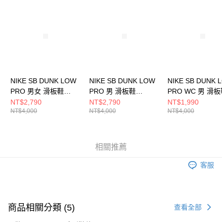
請求用戶進行身份認證。
５．嚴禁一人註冊多個帳號或使用他人資訊註冊。若發現惡意使用之情形，
恩沛科技股份有限公司將有權停止該用戶之使用額度並採取法律行動。
NIKE SB DUNK LOW
NIKE SB DUNK LOW
NIKE SB DUNK 
PRO 男女 滑板鞋
PRO 男 滑板鞋
PRO WC 男 滑板
HJ4135600
FJ1674300
FQ7585200
NT$2,790
NT$2,790
NT$1,990
NT$4,000
NT$4,000
NT$4,000
相關推薦
客服
商品相關分類 (5)
查看全部