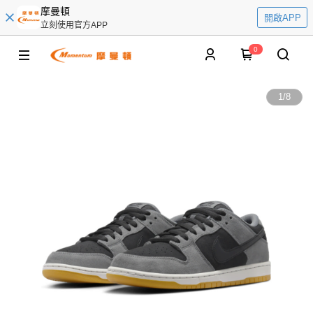
摩曼頓
開啟APP
立刻使用官方APP
0
1
/
8