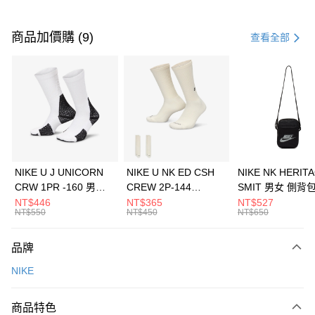
付款方式
信用卡一次付款
商品加價購 (9)
查看全部
信用卡分期付款
3 期 0 利率 每期
NT$1,333
21家銀行
合作金庫商業銀行
第一商業銀行
LINE Pay
華南商業銀行
彰化商業銀行
Apple Pay
上海商業儲蓄銀行
台北富邦商業銀行
國泰世華商業銀行
兆豐國際商業銀行
悠遊付
臺灣中小企業銀行
台中商業銀行
NIKE U J UNICORN
NIKE U NK ED CSH
NIKE NK HERIT
匯豐（台灣）商業銀行
華泰商業銀行
CRW 1PR -160 男女
CREW 2P-144
SMIT 男女 側背
全盈+PAY
聯邦商業銀行
遠東國際商業銀行
中統襪 FZ3393100
EMBRDY 男女 短統襪
BA5871010
NT$446
NT$365
NT$527
元大商業銀行
永豐商業銀行
NT$550
NT$450
NT$650
AFTEE先享後付
FZ3073133
玉山商業銀行
星展（台灣）商業銀行
相關說明
台新國際商業銀行
中國信託商業銀行
品牌
【關於「AFTEE先享後付」】
台灣樂天信用卡公司
AFTEE先享後付是「在收到商品之後才付款」的支付方式。 讓您購物簡單
運送方式
NIKE
便利好安心！
１．簡單：不需註冊會員、不需綁卡、不需儲值。
7-11取貨(快速到店)
２．便利：只要手機號碼，簡訊認證，即可結帳。
商品特色
每筆NT$100，滿NT$1,500(含以上)免運費
３．安心：先確認商品／服務後，再付款。