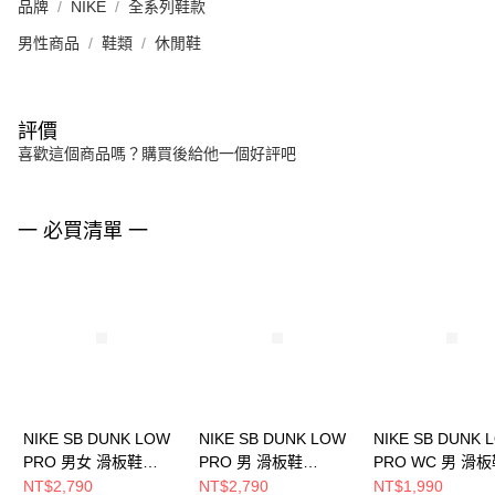
品牌
NIKE
全系列鞋款
男性商品
鞋類
休閒鞋
評價
喜歡這個商品嗎？購買後給他一個好評吧
一 必買清單 一
NIKE SB DUNK LOW
NIKE SB DUNK LOW
NIKE SB DUNK 
PRO 男女 滑板鞋
PRO 男 滑板鞋
PRO WC 男 滑板
HJ4135600
FJ1674300
FQ7585200
NT$2,790
NT$2,790
NT$1,990