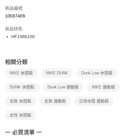
商品編號
宅配
【「AFTEE先享後付」結帳流程】
１．於結帳方式選擇「AFTEE先享後付」後，將跳轉至「AFTEE先享後付」
10597409
每筆NT$100，滿NT$1,500(含以上)免運費
結帳頁面，進行簡訊認證並確認金額後，即可完成結帳。
２．訂單成立數日內，您將收到繳費通知簡訊。
商品特色
付款後門市自取
３．收到繳費通知簡訊後14天內，點擊此簡訊中的連結，可透過四大超商／
HF1986100
每筆NT$100，滿NT$1,500(含以上)免運費
ATM／網路銀行／等多元方式進行付款，方視為交易完成。
※ 請注意：結帳手續完成當下不需立刻繳費，但若您需要取消訂單，請聯絡
購買商品的店家。未經商家同意取消之訂單仍視為有效，需透過AFTEE先享
後付繳納相關費用。
※ 交易是否成功請以「AFTEE先享後付 」之結帳頁面顯示為準，若有關於
相關分類
是否繳費成功／繳費後需取消欲退款等相關疑問，請聯繫「AFTEE先享後付
客戶支援中心」
https://netprotections.freshdesk.com/support/home
NIKE 休閒鞋
NIKE DUNK
Dunk Low 休閒鞋
【注意事項】
DUNK 休閒鞋
Dunk Low 運動鞋
NIKE 運動鞋
１．透過由恩沛科技股份有限公司提供之「AFTEE先享後付」服務完成之交
易，需依本服務之必要範圍內提供個人資料，並將交易相關給付款項請求債
權轉讓予恩沛科技股份有限公司。
女款 休閒鞋
女款 運動鞋
日常休閒 運動鞋
２．關於個人資料處理事宜，請瀏覽以下網址：
https://aftee.tw/terms/#terms3
女性 休閒鞋
３．未成年的使用者請事先徵得法定代理人或監護人之同意方可使用
「AFTEE先享後付」，若未經同意申辦者引起之損失，本公司不負相關責
任。
一 必買清單 一
４．使用「AFTEE先享後付」時，將依據個別帳號之用戶狀況，依本公司即
時審查核予不同之上限額度；若仍有額度不足之情形，本公司將視審查結果