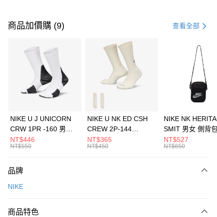
付款方式
信用卡一次付款
商品加價購 (9)
查看全部
信用卡分期付款
3 期 0 利率 每期
NT$1,333
21家銀行
合作金庫商業銀行
第一商業銀行
LINE Pay
華南商業銀行
彰化商業銀行
Apple Pay
上海商業儲蓄銀行
台北富邦商業銀行
國泰世華商業銀行
兆豐國際商業銀行
悠遊付
臺灣中小企業銀行
台中商業銀行
NIKE U J UNICORN
NIKE U NK ED CSH
NIKE NK HERIT
匯豐（台灣）商業銀行
華泰商業銀行
CRW 1PR -160 男女
CREW 2P-144
SMIT 男女 側背
全盈+PAY
聯邦商業銀行
遠東國際商業銀行
中統襪 FZ3393100
EMBRDY 男女 短統襪
BA5871010
NT$446
NT$365
NT$527
元大商業銀行
永豐商業銀行
NT$550
NT$450
NT$650
AFTEE先享後付
FZ3073133
玉山商業銀行
星展（台灣）商業銀行
相關說明
台新國際商業銀行
中國信託商業銀行
品牌
【關於「AFTEE先享後付」】
台灣樂天信用卡公司
AFTEE先享後付是「在收到商品之後才付款」的支付方式。 讓您購物簡單
運送方式
NIKE
便利好安心！
１．簡單：不需註冊會員、不需綁卡、不需儲值。
7-11取貨(快速到店)
２．便利：只要手機號碼，簡訊認證，即可結帳。
商品特色
每筆NT$100，滿NT$1,500(含以上)免運費
３．安心：先確認商品／服務後，再付款。