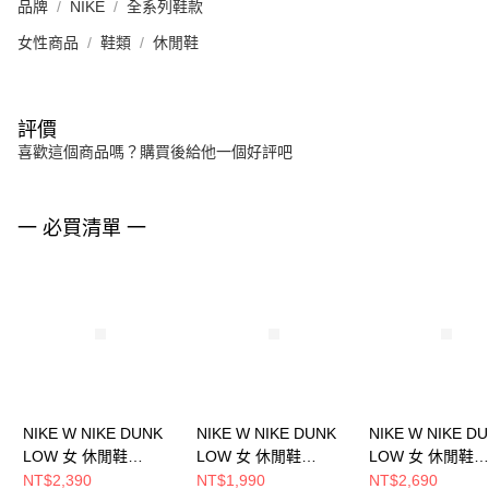
品牌
NIKE
全系列鞋款
女性商品
鞋類
休閒鞋
評價
喜歡這個商品嗎？購買後給他一個好評吧
一 必買清單 一
NIKE W NIKE DUNK
NIKE W NIKE DUNK
NIKE W NIKE D
LOW 女 休閒鞋
LOW 女 休閒鞋
LOW 女 休閒鞋
DD1503103
HV0842133
IH0639011
NT$2,390
NT$1,990
NT$2,690