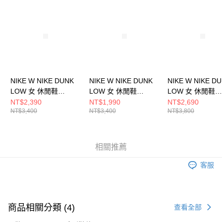
請求用戶進行身份認證。
５．嚴禁一人註冊多個帳號或使用他人資訊註冊。若發現惡意使用之情形，
恩沛科技股份有限公司將有權停止該用戶之使用額度並採取法律行動。
NIKE W NIKE DUNK
NIKE W NIKE DUNK
NIKE W NIKE D
LOW 女 休閒鞋
LOW 女 休閒鞋
LOW 女 休閒鞋
DD1503103
HV0842133
IH0639011
NT$2,390
NT$1,990
NT$2,690
NT$3,400
NT$3,400
NT$3,800
相關推薦
客服
商品相關分類 (4)
查看全部