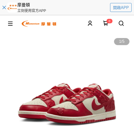
摩曼頓
開啟APP
立刻使用官方APP
0
1
/
5