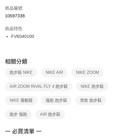
商品編號
宅配
【「AFTEE先享後付」結帳流程】
１．於結帳方式選擇「AFTEE先享後付」後，將跳轉至「AFTEE先享後付」
10597338
每筆NT$100，滿NT$1,500(含以上)免運費
結帳頁面，進行簡訊認證並確認金額後，即可完成結帳。
２．訂單成立數日內，您將收到繳費通知簡訊。
商品特色
付款後門市自取
３．收到繳費通知簡訊後14天內，點擊此簡訊中的連結，可透過四大超商／
FV6040100
每筆NT$100，滿NT$1,500(含以上)免運費
ATM／網路銀行／等多元方式進行付款，方視為交易完成。
※ 請注意：結帳手續完成當下不需立刻繳費，但若您需要取消訂單，請聯絡
購買商品的店家。未經商家同意取消之訂單仍視為有效，需透過AFTEE先享
後付繳納相關費用。
※ 交易是否成功請以「AFTEE先享後付 」之結帳頁面顯示為準，若有關於
相關分類
是否繳費成功／繳費後需取消欲退款等相關疑問，請聯繫「AFTEE先享後付
客戶支援中心」
https://netprotections.freshdesk.com/support/home
跑步鞋 NIKE
NIKE AIR
NIKE ZOOM
【注意事項】
AIR ZOOM RIVAL FLY 4 跑步鞋
NIKE 跑步鞋
１．透過由恩沛科技股份有限公司提供之「AFTEE先享後付」服務完成之交
易，需依本服務之必要範圍內提供個人資料，並將交易相關給付款項請求債
權轉讓予恩沛科技股份有限公司。
NIKE 運動鞋
慢跑 跑步鞋
男款 跑步鞋
２．關於個人資料處理事宜，請瀏覽以下網址：
https://aftee.tw/terms/#terms3
跑步 慢跑
AIR 跑步鞋
３．未成年的使用者請事先徵得法定代理人或監護人之同意方可使用
「AFTEE先享後付」，若未經同意申辦者引起之損失，本公司不負相關責
任。
一 必買清單 一
４．使用「AFTEE先享後付」時，將依據個別帳號之用戶狀況，依本公司即
時審查核予不同之上限額度；若仍有額度不足之情形，本公司將視審查結果