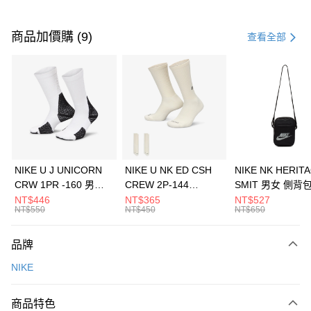
付款方式
信用卡一次付款
商品加價購 (9)
查看全部
信用卡分期付款
3 期 0 利率 每期
NT$1,033
21家銀行
合作金庫商業銀行
第一商業銀行
LINE Pay
華南商業銀行
彰化商業銀行
Apple Pay
上海商業儲蓄銀行
台北富邦商業銀行
國泰世華商業銀行
兆豐國際商業銀行
悠遊付
臺灣中小企業銀行
台中商業銀行
NIKE U J UNICORN
NIKE U NK ED CSH
NIKE NK HERIT
匯豐（台灣）商業銀行
華泰商業銀行
CRW 1PR -160 男女
CREW 2P-144
SMIT 男女 側背
全盈+PAY
聯邦商業銀行
遠東國際商業銀行
中統襪 FZ3393100
EMBRDY 男女 短統襪
BA5871010
NT$446
NT$365
NT$527
元大商業銀行
永豐商業銀行
NT$550
NT$450
NT$650
AFTEE先享後付
FZ3073133
玉山商業銀行
星展（台灣）商業銀行
相關說明
台新國際商業銀行
中國信託商業銀行
品牌
【關於「AFTEE先享後付」】
台灣樂天信用卡公司
AFTEE先享後付是「在收到商品之後才付款」的支付方式。 讓您購物簡單
運送方式
NIKE
便利好安心！
１．簡單：不需註冊會員、不需綁卡、不需儲值。
7-11取貨(快速到店)
２．便利：只要手機號碼，簡訊認證，即可結帳。
商品特色
每筆NT$100，滿NT$1,500(含以上)免運費
３．安心：先確認商品／服務後，再付款。