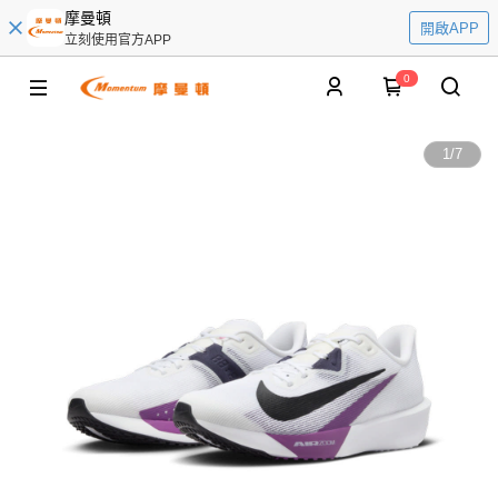
摩曼頓
開啟APP
立刻使用官方APP
0
1
/
7