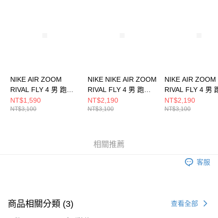
請求用戶進行身份認證。
５．嚴禁一人註冊多個帳號或使用他人資訊註冊。若發現惡意使用之情形，
恩沛科技股份有限公司將有權停止該用戶之使用額度並採取法律行動。
NIKE AIR ZOOM
NIKE NIKE AIR ZOOM
NIKE AIR ZOOM
RIVAL FLY 4 男 跑步
RIVAL FLY 4 男 跑步
RIVAL FLY 4 男
鞋 FV6040001
鞋 FV6040400
鞋 IM8071999
NT$1,590
NT$2,190
NT$2,190
NT$3,100
NT$3,100
NT$3,100
相關推薦
客服
商品相關分類 (3)
查看全部