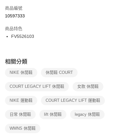
商品編號
宅配
【「AFTEE先享後付」結帳流程】
１．於結帳方式選擇「AFTEE先享後付」後，將跳轉至「AFTEE先享後付」
10597333
每筆NT$100，滿NT$1,500(含以上)免運費
結帳頁面，進行簡訊認證並確認金額後，即可完成結帳。
２．訂單成立數日內，您將收到繳費通知簡訊。
商品特色
付款後門市自取
３．收到繳費通知簡訊後14天內，點擊此簡訊中的連結，可透過四大超商／
FV5526103
每筆NT$100，滿NT$1,500(含以上)免運費
ATM／網路銀行／等多元方式進行付款，方視為交易完成。
※ 請注意：結帳手續完成當下不需立刻繳費，但若您需要取消訂單，請聯絡
購買商品的店家。未經商家同意取消之訂單仍視為有效，需透過AFTEE先享
後付繳納相關費用。
※ 交易是否成功請以「AFTEE先享後付 」之結帳頁面顯示為準，若有關於
相關分類
是否繳費成功／繳費後需取消欲退款等相關疑問，請聯繫「AFTEE先享後付
客戶支援中心」
https://netprotections.freshdesk.com/support/home
NIKE 休閒鞋
休閒鞋 COURT
【注意事項】
COURT LEGACY LIFT 休閒鞋
女款 休閒鞋
１．透過由恩沛科技股份有限公司提供之「AFTEE先享後付」服務完成之交
易，需依本服務之必要範圍內提供個人資料，並將交易相關給付款項請求債
權轉讓予恩沛科技股份有限公司。
NIKE 運動鞋
COURT LEGACY LIFT 運動鞋
２．關於個人資料處理事宜，請瀏覽以下網址：
https://aftee.tw/terms/#terms3
日常 休閒鞋
lift 休閒鞋
legacy 休閒鞋
３．未成年的使用者請事先徵得法定代理人或監護人之同意方可使用
「AFTEE先享後付」，若未經同意申辦者引起之損失，本公司不負相關責
任。
WMNS 休閒鞋
４．使用「AFTEE先享後付」時，將依據個別帳號之用戶狀況，依本公司即
時審查核予不同之上限額度；若仍有額度不足之情形，本公司將視審查結果