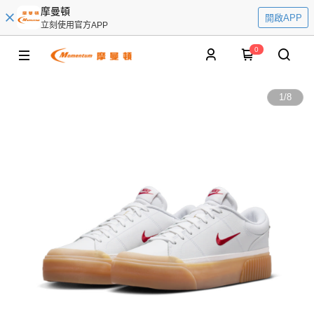
摩曼頓
開啟APP
立刻使用官方APP
0
1
/
8