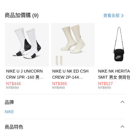
付款方式
信用卡一次付款
商品加價購 (9)
查看全部
信用卡分期付款
3 期 0 利率 每期
NT$900
21家銀行
合作金庫商業銀行
第一商業銀行
LINE Pay
華南商業銀行
彰化商業銀行
Apple Pay
上海商業儲蓄銀行
台北富邦商業銀行
國泰世華商業銀行
兆豐國際商業銀行
悠遊付
臺灣中小企業銀行
台中商業銀行
NIKE U J UNICORN
NIKE U NK ED CSH
NIKE NK HERIT
匯豐（台灣）商業銀行
華泰商業銀行
CRW 1PR -160 男女
CREW 2P-144
SMIT 男女 側背
全盈+PAY
聯邦商業銀行
遠東國際商業銀行
中統襪 FZ3393100
EMBRDY 男女 短統襪
BA5871010
NT$446
NT$365
NT$527
元大商業銀行
永豐商業銀行
NT$550
NT$450
NT$650
AFTEE先享後付
FZ3073133
玉山商業銀行
星展（台灣）商業銀行
相關說明
台新國際商業銀行
中國信託商業銀行
品牌
【關於「AFTEE先享後付」】
台灣樂天信用卡公司
AFTEE先享後付是「在收到商品之後才付款」的支付方式。 讓您購物簡單
運送方式
NIKE
便利好安心！
１．簡單：不需註冊會員、不需綁卡、不需儲值。
7-11取貨(快速到店)
２．便利：只要手機號碼，簡訊認證，即可結帳。
商品特色
每筆NT$100，滿NT$1,500(含以上)免運費
３．安心：先確認商品／服務後，再付款。