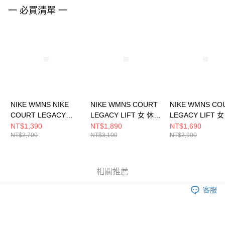
請求用戶進行身份認證。
一 必買清單 一
５．嚴禁一人註冊多個帳號或使用他人資訊註冊。若發現惡意使用之情形，
恩沛科技股份有限公司將有權停止該用戶之使用額度並採取法律行動。
NIKE WMNS NIKE
NIKE WMNS COURT
NIKE WMNS CO
COURT LEGACY
LEGACY LIFT 女 休閒
LEGACY LIFT 
LIFT 女 休閒鞋
鞋 FZ2606101
鞋 HQ2307100
NT$1,390
NT$1,890
NT$1,690
NT$2,700
NT$3,100
NT$2,900
DM7590100
相關推薦
客服