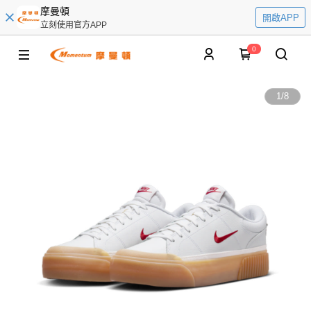
摩曼頓
開啟APP
立刻使用官方APP
0
1
/
8