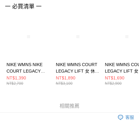
請求用戶進行身份認證。
一 必買清單 一
５．嚴禁一人註冊多個帳號或使用他人資訊註冊。若發現惡意使用之情形，
恩沛科技股份有限公司將有權停止該用戶之使用額度並採取法律行動。
NIKE WMNS NIKE
NIKE WMNS COURT
NIKE WMNS CO
COURT LEGACY
LEGACY LIFT 女 休閒
LEGACY LIFT 
LIFT 女 休閒鞋
鞋 FZ2606101
鞋 HQ2307100
NT$1,390
NT$1,890
NT$1,690
NT$2,700
NT$3,100
NT$2,900
DM7590100
相關推薦
客服