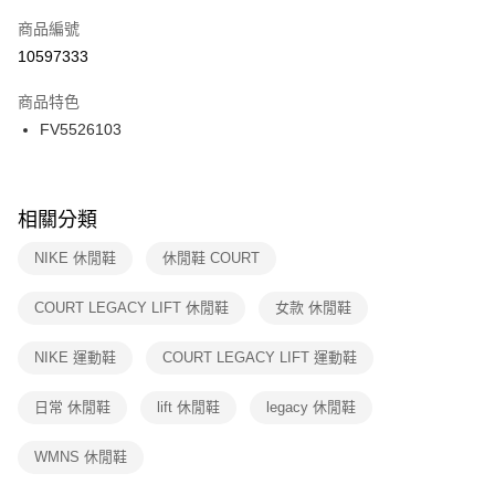
商品編號
宅配
【「AFTEE先享後付」結帳流程】
１．於結帳方式選擇「AFTEE先享後付」後，將跳轉至「AFTEE先享後付」
10597333
每筆NT$100，滿NT$1,500(含以上)免運費
結帳頁面，進行簡訊認證並確認金額後，即可完成結帳。
２．訂單成立數日內，您將收到繳費通知簡訊。
商品特色
付款後門市自取
３．收到繳費通知簡訊後14天內，點擊此簡訊中的連結，可透過四大超商／
FV5526103
每筆NT$100，滿NT$1,500(含以上)免運費
ATM／網路銀行／等多元方式進行付款，方視為交易完成。
※ 請注意：結帳手續完成當下不需立刻繳費，但若您需要取消訂單，請聯絡
購買商品的店家。未經商家同意取消之訂單仍視為有效，需透過AFTEE先享
後付繳納相關費用。
※ 交易是否成功請以「AFTEE先享後付 」之結帳頁面顯示為準，若有關於
相關分類
是否繳費成功／繳費後需取消欲退款等相關疑問，請聯繫「AFTEE先享後付
客戶支援中心」
https://netprotections.freshdesk.com/support/home
NIKE 休閒鞋
休閒鞋 COURT
【注意事項】
COURT LEGACY LIFT 休閒鞋
女款 休閒鞋
１．透過由恩沛科技股份有限公司提供之「AFTEE先享後付」服務完成之交
易，需依本服務之必要範圍內提供個人資料，並將交易相關給付款項請求債
權轉讓予恩沛科技股份有限公司。
NIKE 運動鞋
COURT LEGACY LIFT 運動鞋
２．關於個人資料處理事宜，請瀏覽以下網址：
https://aftee.tw/terms/#terms3
日常 休閒鞋
lift 休閒鞋
legacy 休閒鞋
３．未成年的使用者請事先徵得法定代理人或監護人之同意方可使用
「AFTEE先享後付」，若未經同意申辦者引起之損失，本公司不負相關責
任。
WMNS 休閒鞋
４．使用「AFTEE先享後付」時，將依據個別帳號之用戶狀況，依本公司即
時審查核予不同之上限額度；若仍有額度不足之情形，本公司將視審查結果