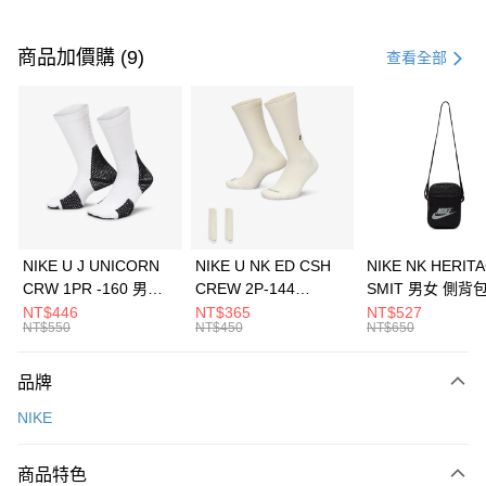
付款方式
信用卡一次付款
商品加價購 (9)
查看全部
信用卡分期付款
3 期 0 利率 每期
NT$900
21家銀行
合作金庫商業銀行
第一商業銀行
LINE Pay
華南商業銀行
彰化商業銀行
Apple Pay
上海商業儲蓄銀行
台北富邦商業銀行
國泰世華商業銀行
兆豐國際商業銀行
悠遊付
臺灣中小企業銀行
台中商業銀行
NIKE U J UNICORN
NIKE U NK ED CSH
NIKE NK HERIT
匯豐（台灣）商業銀行
華泰商業銀行
CRW 1PR -160 男女
CREW 2P-144
SMIT 男女 側背
全盈+PAY
聯邦商業銀行
遠東國際商業銀行
中統襪 FZ3393100
EMBRDY 男女 短統襪
BA5871010
NT$446
NT$365
NT$527
元大商業銀行
永豐商業銀行
NT$550
NT$450
NT$650
AFTEE先享後付
FZ3073133
玉山商業銀行
星展（台灣）商業銀行
相關說明
台新國際商業銀行
中國信託商業銀行
品牌
【關於「AFTEE先享後付」】
台灣樂天信用卡公司
AFTEE先享後付是「在收到商品之後才付款」的支付方式。 讓您購物簡單
運送方式
NIKE
便利好安心！
１．簡單：不需註冊會員、不需綁卡、不需儲值。
7-11取貨(快速到店)
２．便利：只要手機號碼，簡訊認證，即可結帳。
商品特色
每筆NT$100，滿NT$1,500(含以上)免運費
３．安心：先確認商品／服務後，再付款。