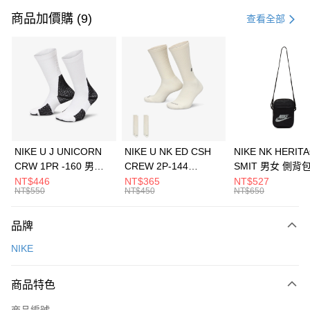
信用卡一次付款
商品加價購 (9)
查看全部
信用卡分期付款
3 期 0 利率 每期
NT$1,200
21家銀行
合作金庫商業銀行
第一商業銀行
LINE Pay
華南商業銀行
彰化商業銀行
Apple Pay
上海商業儲蓄銀行
台北富邦商業銀行
國泰世華商業銀行
兆豐國際商業銀行
悠遊付
臺灣中小企業銀行
台中商業銀行
NIKE U J UNICORN
NIKE U NK ED CSH
NIKE NK HERIT
匯豐（台灣）商業銀行
華泰商業銀行
CRW 1PR -160 男女
CREW 2P-144
SMIT 男女 側背
全盈+PAY
聯邦商業銀行
遠東國際商業銀行
中統襪 FZ3393100
EMBRDY 男女 短統襪
BA5871010
NT$446
NT$365
NT$527
元大商業銀行
永豐商業銀行
NT$550
NT$450
NT$650
AFTEE先享後付
FZ3073133
玉山商業銀行
星展（台灣）商業銀行
相關說明
台新國際商業銀行
中國信託商業銀行
品牌
【關於「AFTEE先享後付」】
台灣樂天信用卡公司
AFTEE先享後付是「在收到商品之後才付款」的支付方式。 讓您購物簡單
運送方式
NIKE
便利好安心！
１．簡單：不需註冊會員、不需綁卡、不需儲值。
7-11取貨(快速到店)
２．便利：只要手機號碼，簡訊認證，即可結帳。
商品特色
每筆NT$100，滿NT$1,500(含以上)免運費
３．安心：先確認商品／服務後，再付款。
商品編號