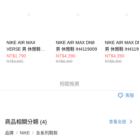
５．嚴禁一人註冊多個帳號或使用他人資訊註冊。若發現惡意使用之情形，
恩沛科技股份有限公司將有權停止該用戶之使用額度並採取法律行動。
NIKE AIR MAX
NIKE AIR MAX DN8
NIKE AIR MAX D
VERSE 男 休閒鞋
男 休閒鞋 IH4119009
男 休閒鞋 IH4119
FV1302003
NT$1,790
NT$4,390
NT$4,390
NT$3,600
NT$6,300
NT$6,300
相關推薦
客服
商品相關分類 (4)
查看全部
品牌
NIKE
全系列鞋款