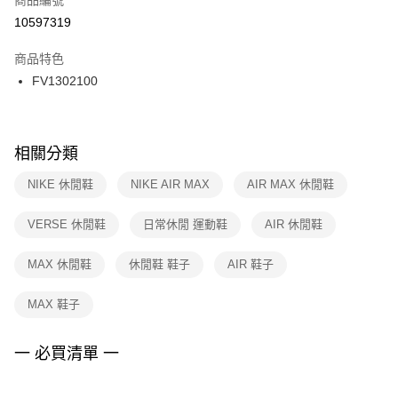
宅配
【「AFTEE先享後付」結帳流程】
１．於結帳方式選擇「AFTEE先享後付」後，將跳轉至「AFTEE先享後付」
10597319
每筆NT$100，滿NT$1,500(含以上)免運費
結帳頁面，進行簡訊認證並確認金額後，即可完成結帳。
２．訂單成立數日內，您將收到繳費通知簡訊。
商品特色
付款後門市自取
３．收到繳費通知簡訊後14天內，點擊此簡訊中的連結，可透過四大超商／
FV1302100
每筆NT$100，滿NT$1,500(含以上)免運費
ATM／網路銀行／等多元方式進行付款，方視為交易完成。
※ 請注意：結帳手續完成當下不需立刻繳費，但若您需要取消訂單，請聯絡
購買商品的店家。未經商家同意取消之訂單仍視為有效，需透過AFTEE先享
後付繳納相關費用。
※ 交易是否成功請以「AFTEE先享後付 」之結帳頁面顯示為準，若有關於
相關分類
是否繳費成功／繳費後需取消欲退款等相關疑問，請聯繫「AFTEE先享後付
客戶支援中心」
https://netprotections.freshdesk.com/support/home
NIKE 休閒鞋
NIKE AIR MAX
AIR MAX 休閒鞋
【注意事項】
VERSE 休閒鞋
日常休閒 運動鞋
AIR 休閒鞋
１．透過由恩沛科技股份有限公司提供之「AFTEE先享後付」服務完成之交
易，需依本服務之必要範圍內提供個人資料，並將交易相關給付款項請求債
權轉讓予恩沛科技股份有限公司。
MAX 休閒鞋
休閒鞋 鞋子
AIR 鞋子
２．關於個人資料處理事宜，請瀏覽以下網址：
https://aftee.tw/terms/#terms3
MAX 鞋子
３．未成年的使用者請事先徵得法定代理人或監護人之同意方可使用
「AFTEE先享後付」，若未經同意申辦者引起之損失，本公司不負相關責
任。
一 必買清單 一
４．使用「AFTEE先享後付」時，將依據個別帳號之用戶狀況，依本公司即
時審查核予不同之上限額度；若仍有額度不足之情形，本公司將視審查結果
請求用戶進行身份認證。