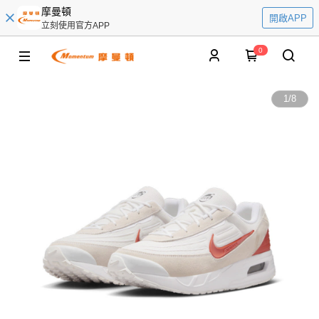
摩曼頓
開啟APP
立刻使用官方APP
0
1
/
8