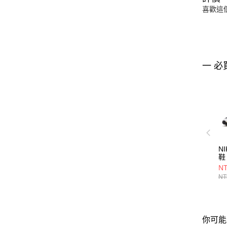
喜歡這
一 必
N
鞋 
NT
NT
你可能