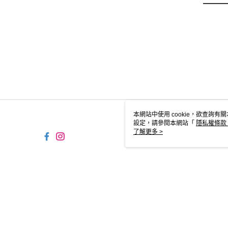
本網站中使用 cookie，欲查詢有關
設定，請參閱本網站「
隱私權條款
使用 cookie。
了解更多 >
TW-MWG1-61-233 Web2.0 
© 2026 by 摩曼頓企業股份有限公司