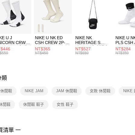
３．安心
每筆NT$1
【「AFT
宅配
１．於結帳
付」結帳
每筆NT$1
２．訂單
３．收到繳
付款後門
KE U J
NIKE U NK ED
NIKE NK
NIKE U N
／ATM／
NICORN CRW
CSH CREW 2P-
HERITAGE S
PLS CSH 
每筆NT$1
※ 請注意
R -160 男女 中
144 EMBRDY 男
SMIT 男女 側背包
144 DBL
$446
NT$365
NT$527
NT$284
絡購買商品
襪 FZ3393100
女 短統襪
BA5871010
襪 DH405
$550
NT$450
NT$650
NT$350
先享後付
FZ3073133
※ 交易是
是否繳費成
付客戶支
分類
【注意事
１．透過由
E 休閒鞋
NIKE JAM
JAM 休閒鞋
女款 休閒鞋
NIKE
交易，需
求債權轉
２．關於
 休閒鞋
休閒鞋 鞋子
女性 鞋子
https://aft
３．未成
「AFTE
任。
買清單 一
４．使用「