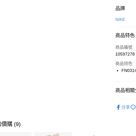
付款方式
品牌
信用卡一
NIKE
信用卡分
商品特色
3 期 
商品編號
合作金
LINE Pay
10597278
華南商
Apple Pay
上海商
商品特色
國泰世
FN031
悠遊付
臺灣中
匯豐（
全盈+PAY
聯邦商
商品相關分
元大商
AFTEE先
玉山商
品牌
NI
相關說明
分享
台新國
【關於「A
女性商品
台灣樂
AFTEE
便利好安
運動類型
運送方式
價購 (9)
１．簡單
２．便利
7-11取貨