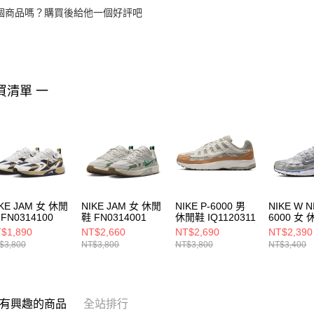
個商品嗎？購買後給他一個好評吧
買清單 一
IKE JAM 女 休閒
NIKE JAM 女 休閒
NIKE P-6000 男
NIKE W N
FN0314100
鞋 FN0314001
休閒鞋 IQ1120311
6000 女
BV10210
$1,890
NT$2,660
NT$2,690
NT$2,390
$3,800
NT$3,800
NT$3,800
NT$3,400
有興趣的商品
全站排行