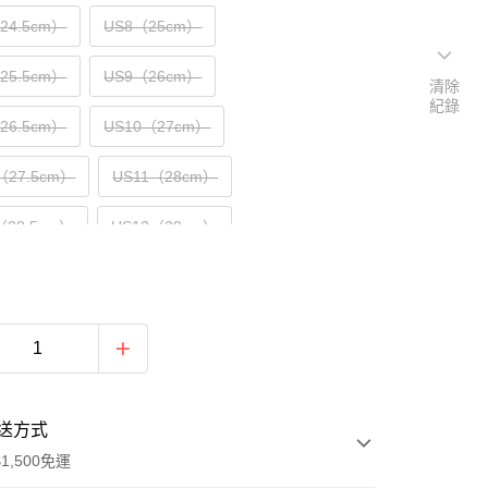
（24.5cm）
US8（25cm）
（25.5cm）
US9（26cm）
清除
紀錄
（26.5cm）
US10（27cm）
（27.5cm）
US11（28cm）
（28.5cm）
US12（29cm）
（29.5cm）
US13（30cm）
（30.5cm）
送方式
1,500免運