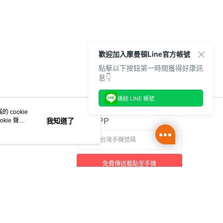
歡迎加入摩曼頓Line官方帳號
點擊以下按鈕第一時間獲得好康訊
息👇
連結 LINE 帳號
 cookie
kie 聲明
我知道了
官方APP
免費傳送載點至手機
本站最佳瀏覽環境請使用 Google Chrome、Firefox 或 Edge 以上版本