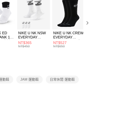
：先確認商品／服務後，再付款。
00，滿NT$1,500(含以上)免運費
EE先享後付」結帳流程】
方式選擇「AFTEE先享後付」後，將跳轉至「AFTEE先享後
頁面，進行簡訊認證並確認金額後，即可完成結帳。
00，滿NT$1,500(含以上)免運費
成立數日內，您將收到繳費通知簡訊。
費通知簡訊後14天內，點擊此簡訊中的連結，可透過四大超商
市自取
K ED
NIKE U NK NSW
NIKE U NK CREW
NIKE U NK
網路銀行／等多元方式進行付款，方視為交易完成。
ANK 1P
EVERYDAY
EVERYDAY
EVERYDAY LTW
00，滿NT$1,500(含以上)免運費
：結帳手續完成當下不需立刻繳費，但若您需要取消訂單，請聯
 男 中統
ESSENTIAL CR
BBALL 3PR 男女
ANKLE 3PR 男女
NT$365
NT$527
NT$365
的店家。未經商家同意取消之訂單仍視為有效，需透過AFTEE
8104
男女 短統襪
長統襪
踝襪 SX7677010
NT$450
NT$650
NT$450
繳納相關費用。
DX5089103
DA2123010
否成功請以「AFTEE先享後付 」之結帳頁面顯示為準，若有關於
功／繳費後需取消欲退款等相關疑問，請聯繫「AFTEE先享後
援中心」
https://netprotections.freshdesk.com/support/home
項】
恩沛科技股份有限公司提供之「AFTEE先享後付」服務完成之
 運動鞋
JAM 運動鞋
日常休閒 運動鞋
依本服務之必要範圍內提供個人資料，並將交易相關給付款項請
讓予恩沛科技股份有限公司。
個人資料處理事宜，請瀏覽以下網址：
ee.tw/terms/#terms3
年的使用者請事先徵得法定代理人或監護人之同意方可使用
E先享後付」，若未經同意申辦者引起之損失，本公司不負相關責
AFTEE先享後付」時，將依據個別帳號之用戶狀況，依本公司