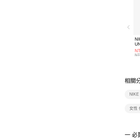
NI
U
1P
NT
統
NT
相關
NIK
女性
一 必