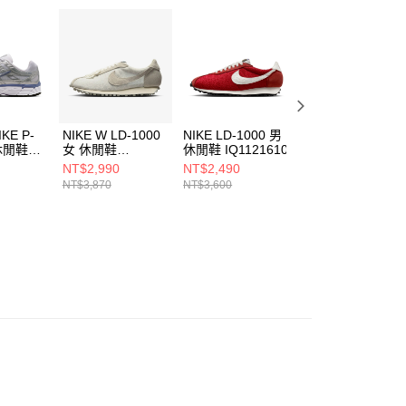
核予不同之上限額度；若仍有額度不足之情形，本公司將視審查
用戶進行身份認證。
一人註冊多個帳號或使用他人資訊註冊。若發現惡意使用之情
科技股份有限公司將有權停止該用戶之使用額度並採取法律行
IKE P-
NIKE W LD-1000
NIKE LD-1000 男
NIKE P-6000 男
 休閒鞋
女 休閒鞋
休閒鞋 IQ1121610
休閒鞋
14
IH7345001
IM6648009
NT$2,990
NT$2,490
NT$2,490
NT$3,870
NT$3,600
NT$3,600