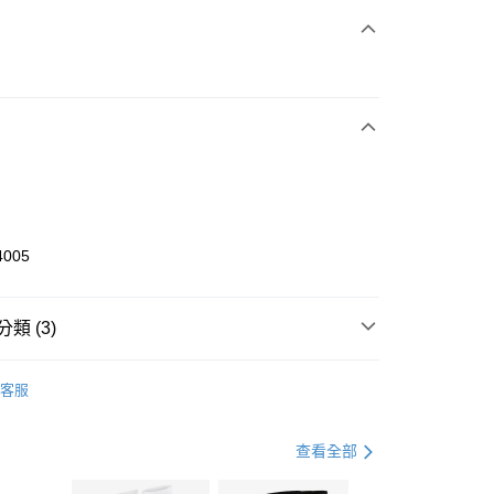
次付款
期付款
0 利率 每期
NT$1,266
21家銀行
庫商業銀行
第一商業銀行
業銀行
彰化商業銀行
業儲蓄銀行
台北富邦商業銀行
華商業銀行
兆豐國際商業銀行
4005
小企業銀行
台中商業銀行
台灣）商業銀行
華泰商業銀行
業銀行
遠東國際商業銀行
類 (3)
業銀行
永豐商業銀行
享後付
業銀行
星展（台灣）商業銀行
KE
全系列鞋款
客服
際商業銀行
中國信託商業銀行
FTEE先享後付」】
鞋類
休閒鞋
天信用卡公司
先享後付是「在收到商品之後才付款」的支付方式。 讓您購物簡單
心！
休閒戶外
鞋
查看全部
：不需註冊會員、不需綁卡、不需儲值。
：只要手機號碼，簡訊認證，即可結帳。
(快速到店)