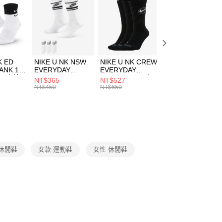
：先確認商品／服務後，再付款。
00，滿NT$1,500(含以上)免運費
EE先享後付」結帳流程】
方式選擇「AFTEE先享後付」後，將跳轉至「AFTEE先享後
頁面，進行簡訊認證並確認金額後，即可完成結帳。
00，滿NT$1,500(含以上)免運費
成立數日內，您將收到繳費通知簡訊。
費通知簡訊後14天內，點擊此簡訊中的連結，可透過四大超商
市自取
K ED
NIKE U NK NSW
NIKE U NK CREW
NIKE U NK
網路銀行／等多元方式進行付款，方視為交易完成。
ANK 1P
EVERYDAY
EVERYDAY
EVERYDAY LTW
00，滿NT$1,500(含以上)免運費
：結帳手續完成當下不需立刻繳費，但若您需要取消訂單，請聯
 男 中統
ESSENTIAL CR
BBALL 3PR 男女
ANKLE 3PR 男女
NT$365
NT$527
NT$365
的店家。未經商家同意取消之訂單仍視為有效，需透過AFTEE
8104
男女 短統襪
長統襪
踝襪 SX7677010
NT$450
NT$650
NT$450
繳納相關費用。
DX5089103
DA2123010
否成功請以「AFTEE先享後付 」之結帳頁面顯示為準，若有關於
功／繳費後需取消欲退款等相關疑問，請聯繫「AFTEE先享後
援中心」
https://netprotections.freshdesk.com/support/home
項】
恩沛科技股份有限公司提供之「AFTEE先享後付」服務完成之
 休閒鞋
女款 運動鞋
女性 休閒鞋
依本服務之必要範圍內提供個人資料，並將交易相關給付款項請
讓予恩沛科技股份有限公司。
個人資料處理事宜，請瀏覽以下網址：
ee.tw/terms/#terms3
年的使用者請事先徵得法定代理人或監護人之同意方可使用
E先享後付」，若未經同意申辦者引起之損失，本公司不負相關責
AFTEE先享後付」時，將依據個別帳號之用戶狀況，依本公司