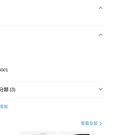
次付款
期付款
0 利率 每期
NT$1,266
21家銀行
庫商業銀行
第一商業銀行
業銀行
彰化商業銀行
業儲蓄銀行
台北富邦商業銀行
華商業銀行
兆豐國際商業銀行
4001
小企業銀行
台中商業銀行
台灣）商業銀行
華泰商業銀行
業銀行
遠東國際商業銀行
類 (3)
業銀行
永豐商業銀行
享後付
業銀行
星展（台灣）商業銀行
KE
全系列鞋款
客服
際商業銀行
中國信託商業銀行
FTEE先享後付」】
鞋類
休閒鞋
天信用卡公司
先享後付是「在收到商品之後才付款」的支付方式。 讓您購物簡單
心！
休閒戶外
鞋
查看全部
：不需註冊會員、不需綁卡、不需儲值。
：只要手機號碼，簡訊認證，即可結帳。
(快速到店)