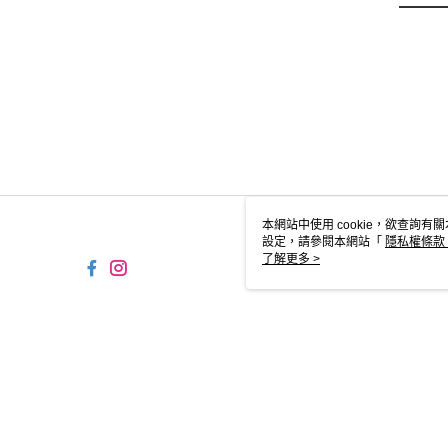
本網站中使用 cookie，欲查詢有關
設定，請參閱本網站「
隱私權條款
使用 cookie。
了解更多 >
TW-MWG1-61-221 Web2.0 
© 2026 by 摩曼頓企業股份有限公司