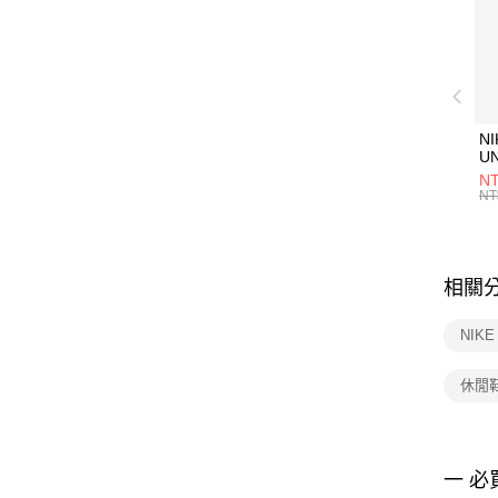
NI
U
1P
NT
統
NT
相關
NIK
休閒
一 必