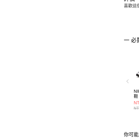
喜歡這
一 必
N
鞋 
NT
NT
你可能