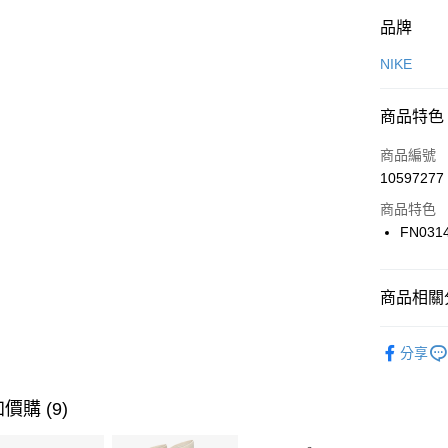
付款方式
品牌
信用卡一
NIKE
信用卡分
商品特色
3 期 
商品編號
合作金
LINE Pay
10597277
華南商
Apple Pay
上海商
商品特色
國泰世
FN031
悠遊付
臺灣中
匯豐（
全盈+PAY
聯邦商
商品相關分
元大商
AFTEE先
玉山商
品牌
NI
相關說明
分享
台新國
【關於「A
女性商品
台灣樂
AFTEE
便利好安
運動類型
運送方式
價購 (9)
１．簡單
２．便利
7-11取貨