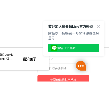
歡迎加入摩曼頓Line官方帳號
點擊以下按鈕第一時間獲得好康訊
息👇
連結 LINE 帳號
 cookie
kie 聲明
我知道了
官方APP
免費傳送載點至手機
本站最佳瀏覽環境請使用 Google Chrome、Firefox 或 Edge 以上版本