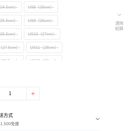
（24.5cm）
US8（25cm）
（25.5cm）
US9（26cm）
清除
紀錄
（26.5cm）
US10（27cm）
（27.5cm）
US11（28cm）
（28.5cm）
US12（29cm）
（29.5cm）
US13（30cm）
（30.5cm）
送方式
1,500免運