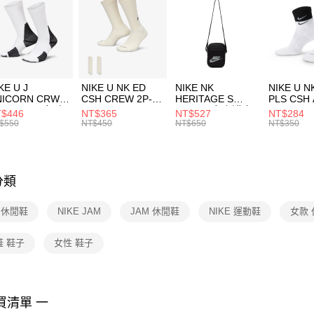
３．安心
每筆NT$1
【「AFT
宅配
１．於結帳
付」結帳
每筆NT$1
２．訂單
３．收到繳
付款後門
KE U J
NIKE U NK ED
NIKE NK
NIKE U N
／ATM／
NICORN CRW
CSH CREW 2P-
HERITAGE S
PLS CSH 
每筆NT$1
※ 請注意
R -160 男女 中
144 EMBRDY 男
SMIT 男女 側背包
144 DBL
$446
NT$365
NT$527
NT$284
絡購買商品
襪 FZ3393100
女 短統襪
BA5871010
襪 DH405
$550
NT$450
NT$650
NT$350
先享後付
FZ3073133
※ 交易是
是否繳費成
付客戶支
分類
【注意事
１．透過由
E 休閒鞋
NIKE JAM
JAM 休閒鞋
NIKE 運動鞋
女款
交易，需
求債權轉
２．關於
鞋 鞋子
女性 鞋子
https://aft
３．未成
「AFTE
任。
買清單 一
４．使用「