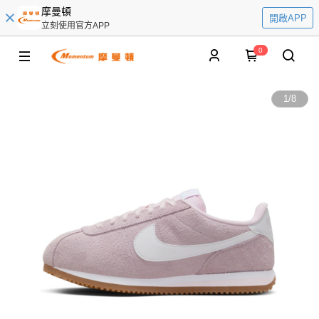
摩曼頓
開啟APP
立刻使用官方APP
0
1
/
8