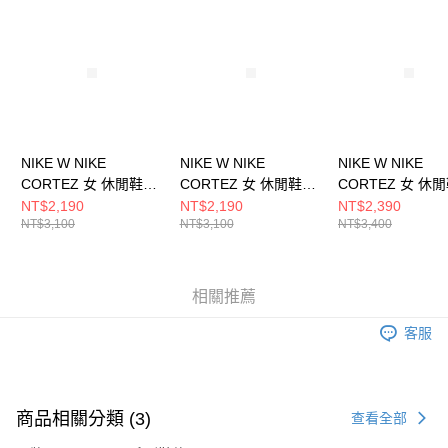
請求用戶進行身份認證。
５．嚴禁一人註冊多個帳號或使用他人資訊註冊。若發現惡意使用之情形，
恩沛科技股份有限公司將有權停止該用戶之使用額度並採取法律行動。
NIKE W NIKE
NIKE W NIKE
NIKE W NIKE
CORTEZ 女 休閒鞋
CORTEZ 女 休閒鞋
CORTEZ 女 休
DN1791006
IF1764100
IB8879211
NT$2,190
NT$2,190
NT$2,390
NT$3,100
NT$3,100
NT$3,400
相關推薦
客服
商品相關分類 (3)
查看全部