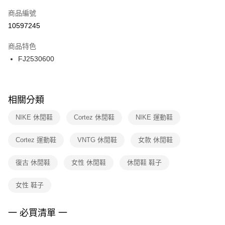
商品編號
宅配
【「AFTEE先享後付」結帳流程】
１．於結帳方式選擇「AFTEE先享後付」後，將跳轉至「AFTEE先享後付」
10597245
每筆NT$100，滿NT$1,500(含以上)免運費
結帳頁面，進行簡訊認證並確認金額後，即可完成結帳。
２．訂單成立數日內，您將收到繳費通知簡訊。
商品特色
付款後門市自取
３．收到繳費通知簡訊後14天內，點擊此簡訊中的連結，可透過四大超商／
FJ2530600
每筆NT$100，滿NT$1,500(含以上)免運費
ATM／網路銀行／等多元方式進行付款，方視為交易完成。
※ 請注意：結帳手續完成當下不需立刻繳費，但若您需要取消訂單，請聯絡
購買商品的店家。未經商家同意取消之訂單仍視為有效，需透過AFTEE先享
後付繳納相關費用。
※ 交易是否成功請以「AFTEE先享後付 」之結帳頁面顯示為準，若有關於
相關分類
是否繳費成功／繳費後需取消欲退款等相關疑問，請聯繫「AFTEE先享後付
客戶支援中心」
https://netprotections.freshdesk.com/support/home
NIKE 休閒鞋
Cortez 休閒鞋
NIKE 運動鞋
【注意事項】
Cortez 運動鞋
VNTG 休閒鞋
女款 休閒鞋
１．透過由恩沛科技股份有限公司提供之「AFTEE先享後付」服務完成之交
易，需依本服務之必要範圍內提供個人資料，並將交易相關給付款項請求債
權轉讓予恩沛科技股份有限公司。
復古 休閒鞋
女性 休閒鞋
休閒鞋 鞋子
２．關於個人資料處理事宜，請瀏覽以下網址：
https://aftee.tw/terms/#terms3
女性 鞋子
３．未成年的使用者請事先徵得法定代理人或監護人之同意方可使用
「AFTEE先享後付」，若未經同意申辦者引起之損失，本公司不負相關責
任。
一 必買清單 一
４．使用「AFTEE先享後付」時，將依據個別帳號之用戶狀況，依本公司即
時審查核予不同之上限額度；若仍有額度不足之情形，本公司將視審查結果