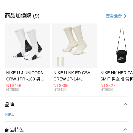
付款方式
信用卡一次付款
商品加價購 (9)
查看全部
信用卡分期付款
3 期 0 利率 每期
NT$1,133
21家銀行
合作金庫商業銀行
第一商業銀行
LINE Pay
華南商業銀行
彰化商業銀行
Apple Pay
上海商業儲蓄銀行
台北富邦商業銀行
國泰世華商業銀行
兆豐國際商業銀行
悠遊付
臺灣中小企業銀行
台中商業銀行
NIKE U J UNICORN
NIKE U NK ED CSH
NIKE NK HERIT
匯豐（台灣）商業銀行
華泰商業銀行
CRW 1PR -160 男女
CREW 2P-144
SMIT 男女 側背
全盈+PAY
聯邦商業銀行
遠東國際商業銀行
中統襪 FZ3393100
EMBRDY 男女 短統襪
BA5871010
NT$446
NT$365
NT$527
元大商業銀行
永豐商業銀行
NT$550
NT$450
NT$650
AFTEE先享後付
FZ3073133
玉山商業銀行
星展（台灣）商業銀行
相關說明
台新國際商業銀行
中國信託商業銀行
品牌
【關於「AFTEE先享後付」】
台灣樂天信用卡公司
AFTEE先享後付是「在收到商品之後才付款」的支付方式。 讓您購物簡單
運送方式
NIKE
便利好安心！
１．簡單：不需註冊會員、不需綁卡、不需儲值。
7-11取貨(快速到店)
２．便利：只要手機號碼，簡訊認證，即可結帳。
商品特色
每筆NT$100，滿NT$1,500(含以上)免運費
３．安心：先確認商品／服務後，再付款。