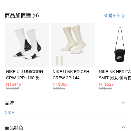
付款方式
信用卡一次付款
商品加價購 (9)
查看全部
信用卡分期付款
3 期 0 利率 每期
NT$1,266
21家銀行
合作金庫商業銀行
第一商業銀行
LINE Pay
華南商業銀行
彰化商業銀行
Apple Pay
上海商業儲蓄銀行
台北富邦商業銀行
國泰世華商業銀行
兆豐國際商業銀行
悠遊付
臺灣中小企業銀行
台中商業銀行
NIKE U J UNICORN
NIKE U NK ED CSH
NIKE NK HERIT
匯豐（台灣）商業銀行
華泰商業銀行
CRW 1PR -160 男女
CREW 2P-144
SMIT 男女 側背
全盈+PAY
聯邦商業銀行
遠東國際商業銀行
中統襪 FZ3393100
EMBRDY 男女 短統襪
BA5871010
NT$446
NT$365
NT$527
元大商業銀行
永豐商業銀行
NT$550
NT$450
NT$650
AFTEE先享後付
FZ3073133
玉山商業銀行
星展（台灣）商業銀行
相關說明
台新國際商業銀行
中國信託商業銀行
品牌
【關於「AFTEE先享後付」】
台灣樂天信用卡公司
AFTEE先享後付是「在收到商品之後才付款」的支付方式。 讓您購物簡單
運送方式
NIKE
便利好安心！
１．簡單：不需註冊會員、不需綁卡、不需儲值。
7-11取貨(快速到店)
２．便利：只要手機號碼，簡訊認證，即可結帳。
商品特色
每筆NT$100，滿NT$1,500(含以上)免運費
３．安心：先確認商品／服務後，再付款。