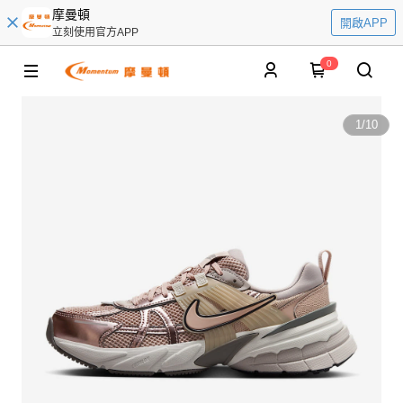
摩曼頓
開啟APP
立刻使用官方APP
0
1
/
10