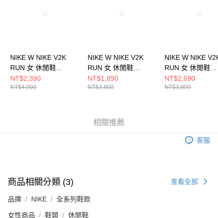
請求用戶進行身份認證。
５．嚴禁一人註冊多個帳號或使用他人資訊註冊。若發現惡意使用之情形，
恩沛科技股份有限公司將有權停止該用戶之使用額度並採取法律行動。
NIKE W NIKE V2K
NIKE W NIKE V2K
NIKE W NIKE V2
RUN 女 休閒鞋
RUN 女 休閒鞋
RUN 女 休閒鞋
HF5342100
FD0736005
FD0736112
NT$2,390
NT$1,890
NT$2,690
NT$4,000
NT$3,800
NT$3,800
相關推薦
客服
商品相關分類 (3)
查看全部
品牌
NIKE
全系列鞋款
女性商品
鞋類
休閒鞋