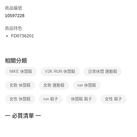
商品編號
宅配
【「AFTEE先享後付」結帳流程】
１．於結帳方式選擇「AFTEE先享後付」後，將跳轉至「AFTEE先享後付」
10597228
每筆NT$100，滿NT$1,500(含以上)免運費
結帳頁面，進行簡訊認證並確認金額後，即可完成結帳。
２．訂單成立數日內，您將收到繳費通知簡訊。
商品特色
付款後門市自取
３．收到繳費通知簡訊後14天內，點擊此簡訊中的連結，可透過四大超商／
FD0736201
每筆NT$100，滿NT$1,500(含以上)免運費
ATM／網路銀行／等多元方式進行付款，方視為交易完成。
※ 請注意：結帳手續完成當下不需立刻繳費，但若您需要取消訂單，請聯絡
購買商品的店家。未經商家同意取消之訂單仍視為有效，需透過AFTEE先享
後付繳納相關費用。
※ 交易是否成功請以「AFTEE先享後付 」之結帳頁面顯示為準，若有關於
相關分類
是否繳費成功／繳費後需取消欲退款等相關疑問，請聯繫「AFTEE先享後付
客戶支援中心」
https://netprotections.freshdesk.com/support/home
NIKE 休閒鞋
V2K RUN 休閒鞋
日常休閒 運動鞋
【注意事項】
女款 休閒鞋
女款 運動鞋
run 休閒鞋
１．透過由恩沛科技股份有限公司提供之「AFTEE先享後付」服務完成之交
易，需依本服務之必要範圍內提供個人資料，並將交易相關給付款項請求債
權轉讓予恩沛科技股份有限公司。
女性 休閒鞋
run 鞋子
休閒鞋 鞋子
女性 鞋子
２．關於個人資料處理事宜，請瀏覽以下網址：
https://aftee.tw/terms/#terms3
３．未成年的使用者請事先徵得法定代理人或監護人之同意方可使用
一 必買清單 一
「AFTEE先享後付」，若未經同意申辦者引起之損失，本公司不負相關責
任。
４．使用「AFTEE先享後付」時，將依據個別帳號之用戶狀況，依本公司即
時審查核予不同之上限額度；若仍有額度不足之情形，本公司將視審查結果