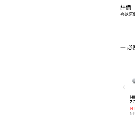
評價
喜歡這
一 必
NI
Z
S
NT
女
NT
DJ