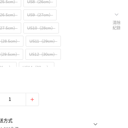
（25.5cm）
US8（26cm）
（26.5cm）
US9（27cm）
清除
紀錄
（27.5cm）
US10（28cm）
（28.5cm）
US11（29cm）
（29.5cm）
US12（30cm）
31cm）
US14（32cm）
送方式