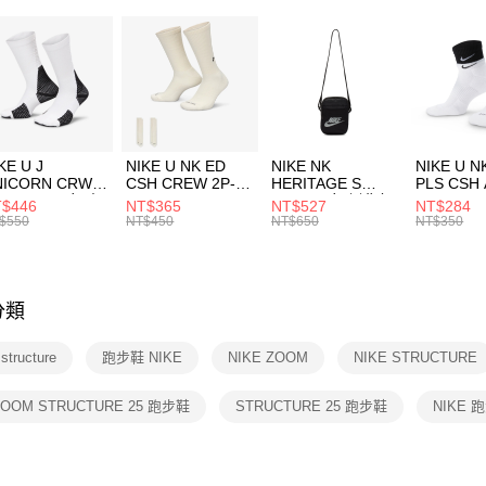
２．便利
7-11取貨
３．安心
每筆NT$1
【「AFT
宅配
１．於結帳
付」結帳
每筆NT$1
２．訂單
３．收到繳
付款後門
KE U J
NIKE U NK ED
NIKE NK
NIKE U N
／ATM／
NICORN CRW
CSH CREW 2P-
HERITAGE S
PLS CSH 
每筆NT$1
※ 請注意
R -160 男女 中
144 EMBRDY 男
SMIT 男女 側背包
144 DBL
$446
NT$365
NT$527
NT$284
絡購買商品
襪 FZ3393100
女 短統襪
BA5871010
襪 DH405
$550
NT$450
NT$650
NT$350
先享後付
FZ3073133
※ 交易是
是否繳費成
付客戶支
分類
【注意事
１．透過由
structure
跑步鞋 NIKE
NIKE ZOOM
NIKE STRUCTURE
交易，需
求債權轉
２．關於
ZOOM STRUCTURE 25 跑步鞋
STRUCTURE 25 跑步鞋
NIKE 
https://aft
３．未成
「AFTE
任。