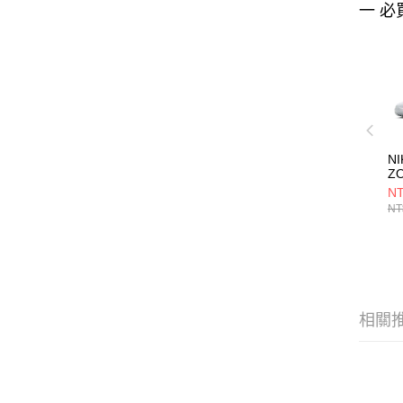
一 必
NI
Z
S
NT
女
NT
DJ
相關