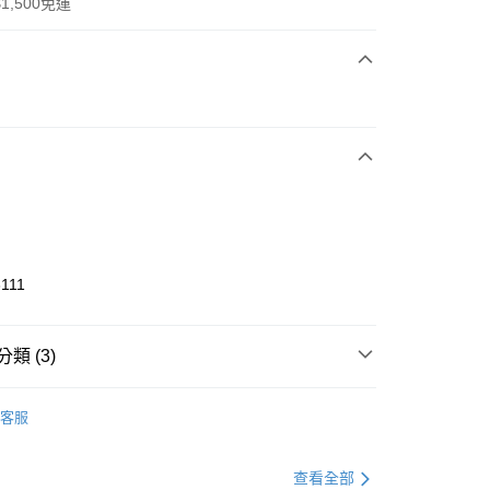
1,500免運
次付款
期付款
0 利率 每期
NT$1,166
21家銀行
庫商業銀行
第一商業銀行
業銀行
彰化商業銀行
業儲蓄銀行
台北富邦商業銀行
華商業銀行
兆豐國際商業銀行
111
小企業銀行
台中商業銀行
台灣）商業銀行
華泰商業銀行
業銀行
遠東國際商業銀行
類 (3)
業銀行
永豐商業銀行
享後付
業銀行
星展（台灣）商業銀行
KE
全系列鞋款
客服
際商業銀行
中國信託商業銀行
FTEE先享後付」】
鞋類
跑步鞋/慢跑鞋
天信用卡公司
先享後付是「在收到商品之後才付款」的支付方式。 讓您購物簡單
心！
跑步訓練
鞋
查看全部
：不需註冊會員、不需綁卡、不需儲值。