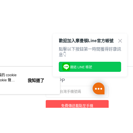
歡迎加入摩曼頓Line官方帳號
點擊以下按鈕第一時間獲得好康訊
息👇
連結 LINE 帳號
 cookie
kie 聲明
我知道了
官方APP
免費傳送載點至手機
本站最佳瀏覽環境請使用 Google Chrome、Firefox 或 Edge 以上版本