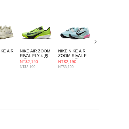
AFTEE先享後付」時，將依據個別帳號之用戶狀況，依本公司
核予不同之上限額度；若仍有額度不足之情形，本公司將視審查
用戶進行身份認證。
一人註冊多個帳號或使用他人資訊註冊。若發現惡意使用之情
科技股份有限公司將有權停止該用戶之使用額度並採取法律行
IKE AIR
NIKE AIR ZOOM
NIKE NIKE AIR
NIKE AIR ZOOM
RIVAL FLY 4 男 跑
ZOOM RIVAL FLY
RIVAL FLY 4 男 
RE 25
步鞋 IM8071999
4 男 跑步鞋
步鞋 FV6040001
NT$2,190
NT$2,190
NT$1,590
FV6040400
NT$3,100
NT$3,100
NT$3,100
41