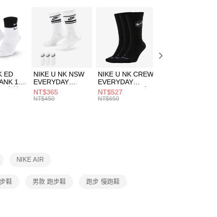
：只要手機號碼，簡訊認證，即可結帳。
(快速到店)
：先確認商品／服務後，再付款。
00，滿NT$1,500(含以上)免運費
EE先享後付」結帳流程】
方式選擇「AFTEE先享後付」後，將跳轉至「AFTEE先享後
頁面，進行簡訊認證並確認金額後，即可完成結帳。
00，滿NT$1,500(含以上)免運費
成立數日內，您將收到繳費通知簡訊。
費通知簡訊後14天內，點擊此簡訊中的連結，可透過四大超商
市自取
K ED
NIKE U NK NSW
NIKE U NK CREW
NIKE U NK
網路銀行／等多元方式進行付款，方視為交易完成。
ANK 1P
EVERYDAY
EVERYDAY
EVERYDAY LTW
00，滿NT$1,500(含以上)免運費
：結帳手續完成當下不需立刻繳費，但若您需要取消訂單，請聯
 男 中統
ESSENTIAL CR
BBALL 3PR 男女
ANKLE 3PR 男女
NT$365
NT$527
NT$365
的店家。未經商家同意取消之訂單仍視為有效，需透過AFTEE
8104
男女 短統襪
長統襪
踝襪 SX7677010
NT$450
NT$650
NT$450
繳納相關費用。
DX5089103
DA2123010
否成功請以「AFTEE先享後付 」之結帳頁面顯示為準，若有關於
功／繳費後需取消欲退款等相關疑問，請聯繫「AFTEE先享後
援中心」
https://netprotections.freshdesk.com/support/home
項】
恩沛科技股份有限公司提供之「AFTEE先享後付」服務完成之
NIKE AIR
依本服務之必要範圍內提供個人資料，並將交易相關給付款項請
讓予恩沛科技股份有限公司。
個人資料處理事宜，請瀏覽以下網址：
跑步鞋
男款 跑步鞋
跑步 慢跑鞋
ee.tw/terms/#terms3
年的使用者請事先徵得法定代理人或監護人之同意方可使用
E先享後付」，若未經同意申辦者引起之損失，本公司不負相關責