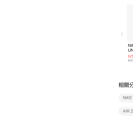
NI
U
1P
NT
統
NT
相關
NIKE 
AIR 