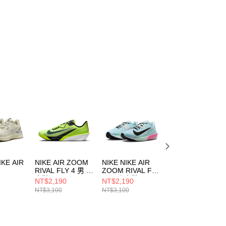
IKE AIR
NIKE AIR ZOOM
NIKE NIKE AIR
NIKE AIR ZOOM
RIVAL FLY 4 男 跑
ZOOM RIVAL FLY
RIVAL FLY 4 男 
RE 25
步鞋 IM8071999
4 男 跑步鞋
步鞋 FV6040001
NT$2,190
NT$2,190
NT$1,590
FV6040400
NT$3,100
NT$3,100
NT$3,100
41