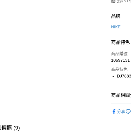
超取滿NT$
付款方式
品牌
信用卡一
NIKE
信用卡分
商品特色
3 期 
商品編號
合作金
LINE Pay
10597131
華南商
Apple Pay
上海商
商品特色
國泰世
DJ7883
悠遊付
臺灣中
匯豐（
全盈+PAY
聯邦商
商品相關分
元大商
AFTEE先
玉山商
品牌
NI
相關說明
分享
台新國
【關於「A
男性商品
台灣樂
AFTEE
便利好安
運動類型
運送方式
價購 (9)
１．簡單