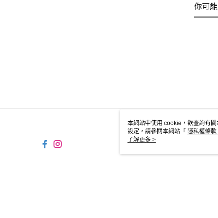
你可能
本網站中使用 cookie，欲查詢有關
設定，請參閱本網站「
隱私權條款
使用 cookie。
了解更多 >
TW-MWG1-66-251 Web2.0 
© 2026 by 摩曼頓企業股份有限公司