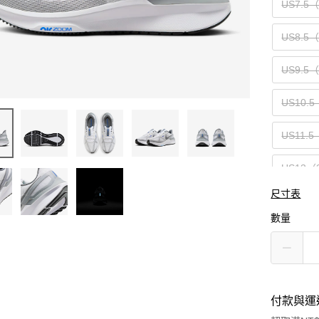
US7.5
US8.5
US9.5
US10.5
US11.5
US13（
尺寸表
數量
付款與運