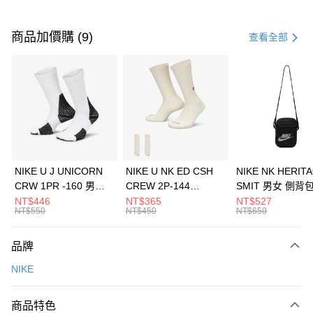
付款方式
信用卡一次付款
商品加價購 (9)
查看全部
信用卡分期付款
3 期 0 利率 每期
NT$1,133
21家銀行
合作金庫商業銀行
第一商業銀行
LINE Pay
華南商業銀行
彰化商業銀行
Apple Pay
上海商業儲蓄銀行
台北富邦商業銀行
國泰世華商業銀行
兆豐國際商業銀行
悠遊付
臺灣中小企業銀行
台中商業銀行
NIKE U J UNICORN
NIKE U NK ED CSH
NIKE NK HERIT
匯豐（台灣）商業銀行
華泰商業銀行
CRW 1PR -160 男女
CREW 2P-144
SMIT 男女 側背
全盈+PAY
聯邦商業銀行
遠東國際商業銀行
中統襪 FZ3393100
EMBRDY 男女 短統襪
BA5871010
NT$446
NT$365
NT$527
元大商業銀行
永豐商業銀行
NT$550
NT$450
NT$650
AFTEE先享後付
FZ3073133
玉山商業銀行
星展（台灣）商業銀行
相關說明
台新國際商業銀行
中國信託商業銀行
品牌
【關於「AFTEE先享後付」】
台灣樂天信用卡公司
AFTEE先享後付是「在收到商品之後才付款」的支付方式。 讓您購物簡單
運送方式
NIKE
便利好安心！
１．簡單：不需註冊會員、不需綁卡、不需儲值。
7-11取貨(快速到店)
２．便利：只要手機號碼，簡訊認證，即可結帳。
商品特色
每筆NT$100，滿NT$1,500(含以上)免運費
３．安心：先確認商品／服務後，再付款。