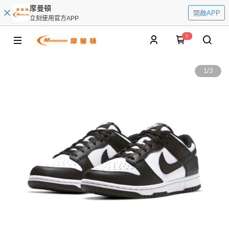
摩曼頓
開啟APP
立刻使用官方APP
0
1
/
3