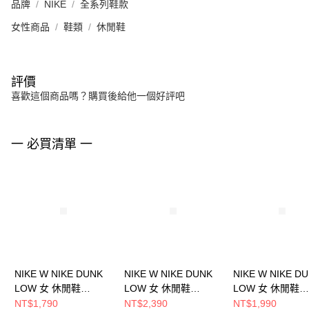
品牌
NIKE
全系列鞋款
女性商品
鞋類
休閒鞋
評價
喜歡這個商品嗎？購買後給他一個好評吧
一 必買清單 一
NIKE W NIKE DUNK
NIKE W NIKE DUNK
NIKE W NIKE D
LOW 女 休閒鞋
LOW 女 休閒鞋
LOW 女 休閒鞋
FZ2552001
DD1503103
HV0842133
NT$1,790
NT$2,390
NT$1,990