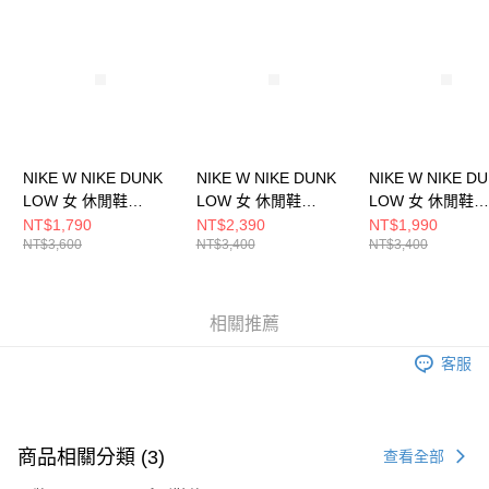
請求用戶進行身份認證。
５．嚴禁一人註冊多個帳號或使用他人資訊註冊。若發現惡意使用之情形，
恩沛科技股份有限公司將有權停止該用戶之使用額度並採取法律行動。
NIKE W NIKE DUNK
NIKE W NIKE DUNK
NIKE W NIKE D
LOW 女 休閒鞋
LOW 女 休閒鞋
LOW 女 休閒鞋
FZ2552001
DD1503103
HV0842133
NT$1,790
NT$2,390
NT$1,990
NT$3,600
NT$3,400
NT$3,400
相關推薦
客服
商品相關分類 (3)
查看全部