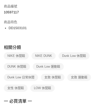
商品編號
宅配
【「AFTEE先享後付」結帳流程】
１．於結帳方式選擇「AFTEE先享後付」後，將跳轉至「AFTEE先享後付」
10597117
每筆NT$100，滿NT$1,500(含以上)免運費
結帳頁面，進行簡訊認證並確認金額後，即可完成結帳。
２．訂單成立數日內，您將收到繳費通知簡訊。
商品特色
付款後門市自取
３．收到繳費通知簡訊後14天內，點擊此簡訊中的連結，可透過四大超商／
DD1503101
每筆NT$100，滿NT$1,500(含以上)免運費
ATM／網路銀行／等多元方式進行付款，方視為交易完成。
※ 請注意：結帳手續完成當下不需立刻繳費，但若您需要取消訂單，請聯絡
購買商品的店家。未經商家同意取消之訂單仍視為有效，需透過AFTEE先享
後付繳納相關費用。
※ 交易是否成功請以「AFTEE先享後付 」之結帳頁面顯示為準，若有關於
相關分類
是否繳費成功／繳費後需取消欲退款等相關疑問，請聯繫「AFTEE先享後付
客戶支援中心」
https://netprotections.freshdesk.com/support/home
NIKE 休閒鞋
NIKE DUNK
Dunk Low 休閒鞋
【注意事項】
DUNK 休閒鞋
Dunk Low 運動鞋
１．透過由恩沛科技股份有限公司提供之「AFTEE先享後付」服務完成之交
易，需依本服務之必要範圍內提供個人資料，並將交易相關給付款項請求債
權轉讓予恩沛科技股份有限公司。
Dunk Low 日常休閒
女款 休閒鞋
女款 運動鞋
２．關於個人資料處理事宜，請瀏覽以下網址：
https://aftee.tw/terms/#terms3
女性 休閒鞋
LOW 休閒鞋
３．未成年的使用者請事先徵得法定代理人或監護人之同意方可使用
「AFTEE先享後付」，若未經同意申辦者引起之損失，本公司不負相關責
任。
一 必買清單 一
４．使用「AFTEE先享後付」時，將依據個別帳號之用戶狀況，依本公司即
時審查核予不同之上限額度；若仍有額度不足之情形，本公司將視審查結果