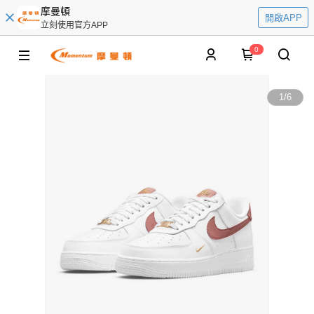
摩曼頓
開啟APP
立刻使用官方APP
0
1
/
6