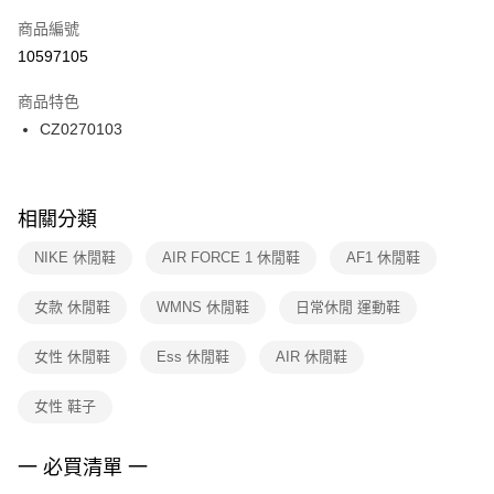
商品編號
宅配
【「AFTEE先享後付」結帳流程】
１．於結帳方式選擇「AFTEE先享後付」後，將跳轉至「AFTEE先享後付」
10597105
每筆NT$100，滿NT$1,500(含以上)免運費
結帳頁面，進行簡訊認證並確認金額後，即可完成結帳。
２．訂單成立數日內，您將收到繳費通知簡訊。
商品特色
付款後門市自取
３．收到繳費通知簡訊後14天內，點擊此簡訊中的連結，可透過四大超商／
CZ0270103
每筆NT$100，滿NT$1,500(含以上)免運費
ATM／網路銀行／等多元方式進行付款，方視為交易完成。
※ 請注意：結帳手續完成當下不需立刻繳費，但若您需要取消訂單，請聯絡
購買商品的店家。未經商家同意取消之訂單仍視為有效，需透過AFTEE先享
後付繳納相關費用。
※ 交易是否成功請以「AFTEE先享後付 」之結帳頁面顯示為準，若有關於
相關分類
是否繳費成功／繳費後需取消欲退款等相關疑問，請聯繫「AFTEE先享後付
客戶支援中心」
https://netprotections.freshdesk.com/support/home
NIKE 休閒鞋
AIR FORCE 1 休閒鞋
AF1 休閒鞋
【注意事項】
女款 休閒鞋
WMNS 休閒鞋
日常休閒 運動鞋
１．透過由恩沛科技股份有限公司提供之「AFTEE先享後付」服務完成之交
易，需依本服務之必要範圍內提供個人資料，並將交易相關給付款項請求債
權轉讓予恩沛科技股份有限公司。
女性 休閒鞋
Ess 休閒鞋
AIR 休閒鞋
２．關於個人資料處理事宜，請瀏覽以下網址：
https://aftee.tw/terms/#terms3
女性 鞋子
３．未成年的使用者請事先徵得法定代理人或監護人之同意方可使用
「AFTEE先享後付」，若未經同意申辦者引起之損失，本公司不負相關責
任。
一 必買清單 一
４．使用「AFTEE先享後付」時，將依據個別帳號之用戶狀況，依本公司即
時審查核予不同之上限額度；若仍有額度不足之情形，本公司將視審查結果