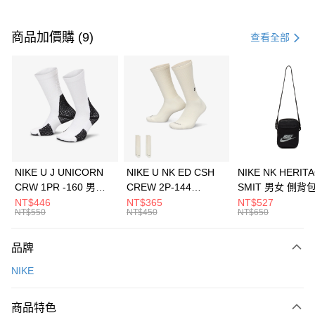
付款方式
信用卡一次付款
商品加價購 (9)
查看全部
信用卡分期付款
3 期 0 利率 每期
NT$1,200
21家銀行
合作金庫商業銀行
第一商業銀行
LINE Pay
華南商業銀行
彰化商業銀行
Apple Pay
上海商業儲蓄銀行
台北富邦商業銀行
國泰世華商業銀行
兆豐國際商業銀行
悠遊付
臺灣中小企業銀行
台中商業銀行
NIKE U J UNICORN
NIKE U NK ED CSH
NIKE NK HERIT
匯豐（台灣）商業銀行
華泰商業銀行
CRW 1PR -160 男女
CREW 2P-144
SMIT 男女 側背
全盈+PAY
聯邦商業銀行
遠東國際商業銀行
中統襪 FZ3393100
EMBRDY 男女 短統襪
BA5871010
NT$446
NT$365
NT$527
元大商業銀行
永豐商業銀行
NT$550
NT$450
NT$650
AFTEE先享後付
FZ3073133
玉山商業銀行
星展（台灣）商業銀行
相關說明
台新國際商業銀行
中國信託商業銀行
品牌
【關於「AFTEE先享後付」】
台灣樂天信用卡公司
AFTEE先享後付是「在收到商品之後才付款」的支付方式。 讓您購物簡單
運送方式
NIKE
便利好安心！
１．簡單：不需註冊會員、不需綁卡、不需儲值。
7-11取貨(快速到店)
２．便利：只要手機號碼，簡訊認證，即可結帳。
商品特色
每筆NT$100，滿NT$1,500(含以上)免運費
３．安心：先確認商品／服務後，再付款。