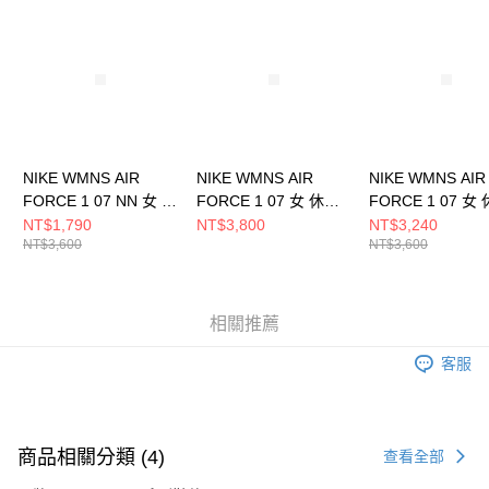
請求用戶進行身份認證。
５．嚴禁一人註冊多個帳號或使用他人資訊註冊。若發現惡意使用之情形，
恩沛科技股份有限公司將有權停止該用戶之使用額度並採取法律行動。
NIKE WMNS AIR
NIKE WMNS AIR
NIKE WMNS AIR
FORCE 1 07 NN 女 休
FORCE 1 07 女 休閒
FORCE 1 07 女
閒鞋 DV3808102
鞋 IM7510262
鞋 DD8959100
NT$1,790
NT$3,800
NT$3,240
NT$3,600
NT$3,600
相關推薦
客服
商品相關分類 (4)
查看全部