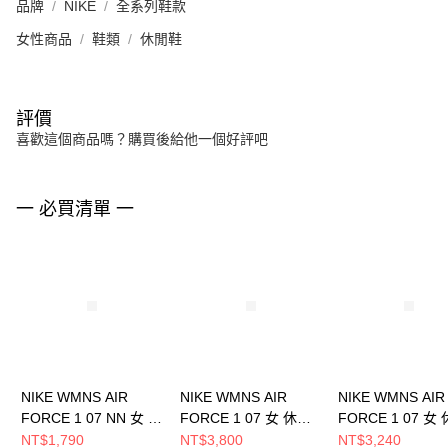
品牌
NIKE
全系列鞋款
女性商品
鞋類
休閒鞋
評價
喜歡這個商品嗎？購買後給他一個好評吧
一 必買清單 一
NIKE WMNS AIR
NIKE WMNS AIR
NIKE WMNS AIR
FORCE 1 07 NN 女 休
FORCE 1 07 女 休閒
FORCE 1 07 女
閒鞋 DV3808102
鞋 IM7510262
鞋 DD8959100
NT$1,790
NT$3,800
NT$3,240