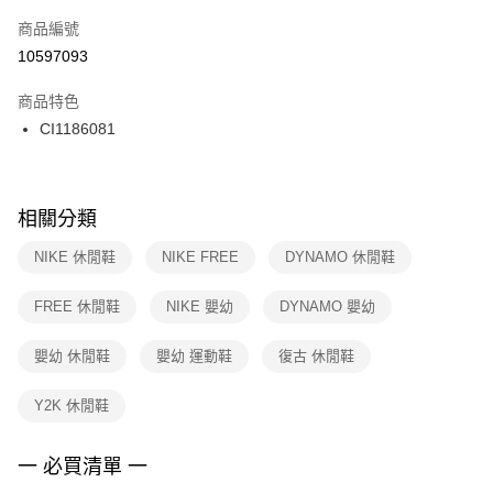
商品編號
宅配
【「AFTEE先享後付」結帳流程】
１．於結帳方式選擇「AFTEE先享後付」後，將跳轉至「AFTEE先享後付」
10597093
每筆NT$100，滿NT$1,500(含以上)免運費
結帳頁面，進行簡訊認證並確認金額後，即可完成結帳。
２．訂單成立數日內，您將收到繳費通知簡訊。
商品特色
付款後門市自取
３．收到繳費通知簡訊後14天內，點擊此簡訊中的連結，可透過四大超商／
CI1186081
每筆NT$100，滿NT$1,500(含以上)免運費
ATM／網路銀行／等多元方式進行付款，方視為交易完成。
※ 請注意：結帳手續完成當下不需立刻繳費，但若您需要取消訂單，請聯絡
購買商品的店家。未經商家同意取消之訂單仍視為有效，需透過AFTEE先享
後付繳納相關費用。
※ 交易是否成功請以「AFTEE先享後付 」之結帳頁面顯示為準，若有關於
相關分類
是否繳費成功／繳費後需取消欲退款等相關疑問，請聯繫「AFTEE先享後付
客戶支援中心」
https://netprotections.freshdesk.com/support/home
NIKE 休閒鞋
NIKE FREE
DYNAMO 休閒鞋
【注意事項】
FREE 休閒鞋
NIKE 嬰幼
DYNAMO 嬰幼
１．透過由恩沛科技股份有限公司提供之「AFTEE先享後付」服務完成之交
易，需依本服務之必要範圍內提供個人資料，並將交易相關給付款項請求債
權轉讓予恩沛科技股份有限公司。
嬰幼 休閒鞋
嬰幼 運動鞋
復古 休閒鞋
２．關於個人資料處理事宜，請瀏覽以下網址：
https://aftee.tw/terms/#terms3
Y2K 休閒鞋
３．未成年的使用者請事先徵得法定代理人或監護人之同意方可使用
「AFTEE先享後付」，若未經同意申辦者引起之損失，本公司不負相關責
任。
一 必買清單 一
４．使用「AFTEE先享後付」時，將依據個別帳號之用戶狀況，依本公司即
時審查核予不同之上限額度；若仍有額度不足之情形，本公司將視審查結果