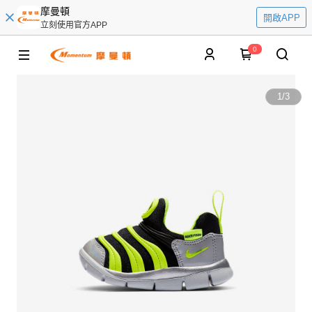
摩曼頓
開啟APP
立刻使用官方APP
0
1
/
3