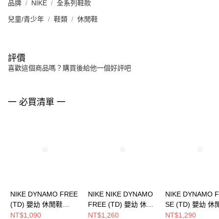
品牌
NIKE
全系列鞋款
兒童/青少年
鞋類
休閒鞋
評價
喜歡這個商品嗎？購買後給他一個好評吧
一 必買清單 一
NIKE DYNAMO FREE
NIKE NIKE DYNAMO
NIKE DYNAMO 
(TD) 嬰幼 休閒鞋
FREE (TD) 嬰幼 休閒
SE (TD) 嬰幼 
CI1188686
鞋 343938100
FB7175181
NT$1,090
NT$1,260
NT$1,290