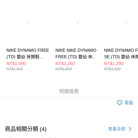
請求用戶進行身份認證。
５．嚴禁一人註冊多個帳號或使用他人資訊註冊。若發現惡意使用之情形，
恩沛科技股份有限公司將有權停止該用戶之使用額度並採取法律行動。
NIKE DYNAMO FREE
NIKE NIKE DYNAMO
NIKE DYNAMO 
(TD) 嬰幼 休閒鞋
FREE (TD) 嬰幼 休閒
SE (TD) 嬰幼 
CI1188686
鞋 343938100
FB7175181
NT$1,090
NT$1,260
NT$1,290
NT$1,800
NT$1,800
NT$1,900
相關推薦
客服
商品相關分類 (4)
查看全部