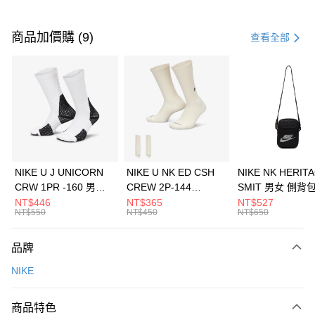
付款方式
信用卡一次付款
商品加價購 (9)
查看全部
信用卡分期付款
3 期 0 利率 每期
NT$600
21家銀行
合作金庫商業銀行
第一商業銀行
LINE Pay
華南商業銀行
彰化商業銀行
Apple Pay
上海商業儲蓄銀行
台北富邦商業銀行
國泰世華商業銀行
兆豐國際商業銀行
悠遊付
臺灣中小企業銀行
台中商業銀行
NIKE U J UNICORN
NIKE U NK ED CSH
NIKE NK HERIT
匯豐（台灣）商業銀行
華泰商業銀行
CRW 1PR -160 男女
CREW 2P-144
SMIT 男女 側背
全盈+PAY
聯邦商業銀行
遠東國際商業銀行
中統襪 FZ3393100
EMBRDY 男女 短統襪
BA5871010
NT$446
NT$365
NT$527
元大商業銀行
永豐商業銀行
NT$550
NT$450
NT$650
AFTEE先享後付
FZ3073133
玉山商業銀行
星展（台灣）商業銀行
相關說明
台新國際商業銀行
中國信託商業銀行
品牌
【關於「AFTEE先享後付」】
台灣樂天信用卡公司
AFTEE先享後付是「在收到商品之後才付款」的支付方式。 讓您購物簡單
運送方式
NIKE
便利好安心！
１．簡單：不需註冊會員、不需綁卡、不需儲值。
7-11取貨(快速到店)
２．便利：只要手機號碼，簡訊認證，即可結帳。
商品特色
每筆NT$100，滿NT$1,500(含以上)免運費
３．安心：先確認商品／服務後，再付款。