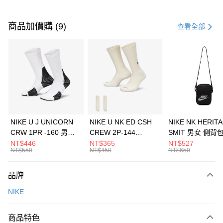
付款方式
信用卡一次付款
商品加價購 (9)
查看全部
信用卡分期付款
3 期 0 利率 每期
NT$700
21家銀行
合作金庫商業銀行
第一商業銀行
LINE Pay
華南商業銀行
彰化商業銀行
Apple Pay
上海商業儲蓄銀行
台北富邦商業銀行
國泰世華商業銀行
兆豐國際商業銀行
悠遊付
臺灣中小企業銀行
台中商業銀行
NIKE U J UNICORN
NIKE U NK ED CSH
NIKE NK HERIT
匯豐（台灣）商業銀行
華泰商業銀行
CRW 1PR -160 男女
CREW 2P-144
SMIT 男女 側背
全盈+PAY
聯邦商業銀行
遠東國際商業銀行
中統襪 FZ3393100
EMBRDY 男女 短統襪
BA5871010
NT$446
NT$365
NT$527
元大商業銀行
永豐商業銀行
NT$550
NT$450
NT$650
AFTEE先享後付
FZ3073133
玉山商業銀行
星展（台灣）商業銀行
相關說明
台新國際商業銀行
中國信託商業銀行
品牌
【關於「AFTEE先享後付」】
台灣樂天信用卡公司
AFTEE先享後付是「在收到商品之後才付款」的支付方式。 讓您購物簡單
運送方式
NIKE
便利好安心！
１．簡單：不需註冊會員、不需綁卡、不需儲值。
7-11取貨(快速到店)
２．便利：只要手機號碼，簡訊認證，即可結帳。
商品特色
每筆NT$100，滿NT$1,500(含以上)免運費
３．安心：先確認商品／服務後，再付款。