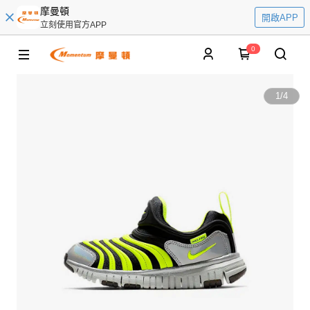
摩曼頓
開啟APP
立刻使用官方APP
0
1
/
4