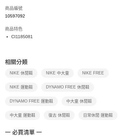
商品編號
宅配
【「AFTEE先享後付」結帳流程】
１．於結帳方式選擇「AFTEE先享後付」後，將跳轉至「AFTEE先享後付」
10597092
每筆NT$100，滿NT$1,500(含以上)免運費
結帳頁面，進行簡訊認證並確認金額後，即可完成結帳。
２．訂單成立數日內，您將收到繳費通知簡訊。
商品特色
付款後門市自取
３．收到繳費通知簡訊後14天內，點擊此簡訊中的連結，可透過四大超商／
CI1185081
每筆NT$100，滿NT$1,500(含以上)免運費
ATM／網路銀行／等多元方式進行付款，方視為交易完成。
※ 請注意：結帳手續完成當下不需立刻繳費，但若您需要取消訂單，請聯絡
購買商品的店家。未經商家同意取消之訂單仍視為有效，需透過AFTEE先享
後付繳納相關費用。
※ 交易是否成功請以「AFTEE先享後付 」之結帳頁面顯示為準，若有關於
相關分類
是否繳費成功／繳費後需取消欲退款等相關疑問，請聯繫「AFTEE先享後付
客戶支援中心」
https://netprotections.freshdesk.com/support/home
NIKE 休閒鞋
NIKE 中大童
NIKE FREE
【注意事項】
NIKE 運動鞋
DYNAMO FREE 休閒鞋
１．透過由恩沛科技股份有限公司提供之「AFTEE先享後付」服務完成之交
易，需依本服務之必要範圍內提供個人資料，並將交易相關給付款項請求債
權轉讓予恩沛科技股份有限公司。
DYNAMO FREE 運動鞋
中大童 休閒鞋
２．關於個人資料處理事宜，請瀏覽以下網址：
https://aftee.tw/terms/#terms3
中大童 運動鞋
復古 休閒鞋
日常休閒 運動鞋
３．未成年的使用者請事先徵得法定代理人或監護人之同意方可使用
「AFTEE先享後付」，若未經同意申辦者引起之損失，本公司不負相關責
任。
一 必買清單 一
４．使用「AFTEE先享後付」時，將依據個別帳號之用戶狀況，依本公司即
時審查核予不同之上限額度；若仍有額度不足之情形，本公司將視審查結果