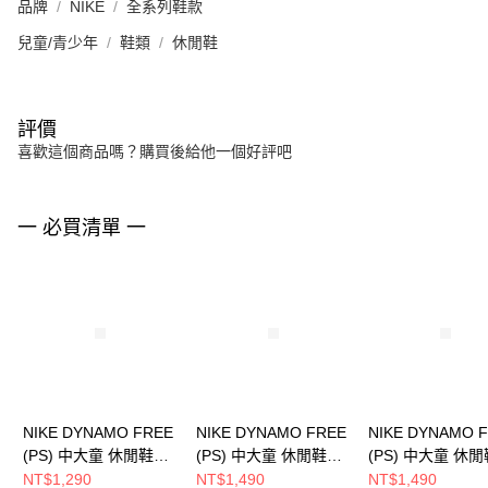
品牌
NIKE
全系列鞋款
兒童/青少年
鞋類
休閒鞋
評價
喜歡這個商品嗎？購買後給他一個好評吧
一 必買清單 一
NIKE DYNAMO FREE
NIKE DYNAMO FREE
NIKE DYNAMO 
(PS) 中大童 休閒鞋
(PS) 中大童 休閒鞋
(PS) 中大童 休閒
343738105
343738621
343738032
NT$1,290
NT$1,490
NT$1,490