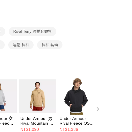
否成功請以「AFTEE先享後付 」之結帳頁面顯示為準，若有關於
功／繳費後需取消欲退款等相關疑問，請聯繫「AFTEE先享後
援中心」
https://netprotections.freshdesk.com/support/home
項】
恩沛科技股份有限公司提供之「AFTEE先享後付」服務完成之
衫
Rival Terry 長袖套頭衫
依本服務之必要範圍內提供個人資料，並將交易相關給付款項請
讓予恩沛科技股份有限公司。
個人資料處理事宜，請瀏覽以下網址：
袖
連帽 長袖
長袖 套頭
ee.tw/terms/#terms3
年的使用者請事先徵得法定代理人或監護人之同意方可使用
E先享後付」，若未經同意申辦者引起之損失，本公司不負相關責
AFTEE先享後付」時，將依據個別帳號之用戶狀況，依本公司
核予不同之上限額度；若仍有額度不足之情形，本公司將視審查
用戶進行身份認證。
一人註冊多個帳號或使用他人資訊註冊。若發現惡意使用之情
科技股份有限公司將有權停止該用戶之使用額度並採取法律行
mour 女
Under Armour 男
Under Armour
Under Armour
 Fleece
Rival Mountain 連
Rival Fleece OS
Rival Fleece OS
套頭衫
帽長袖套頭衫
男 連帽上衣
男 連帽上衣
NT$1,090
NT$1,386
NT$1,386