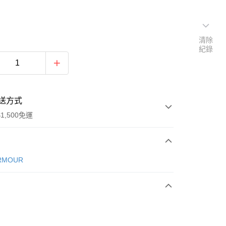
清除
紀錄
送方式
1,500免運
次付款
RMOUR
期付款
0 利率 每期
NT$693
21家銀行
庫商業銀行
第一商業銀行
業銀行
彰化商業銀行