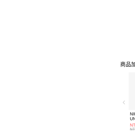
商品加
NI
U
1P
NT
統
NT