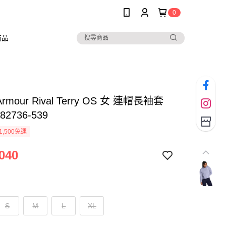
0
商品
Armour Rival Terry OS 女 連帽長袖套
82736-539
1,500免運
040
S
M
L
XL