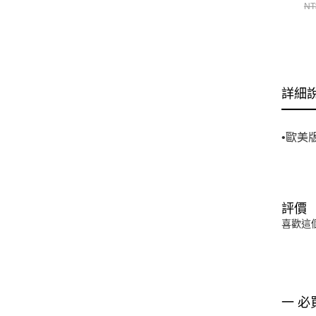
13
NT
詳細
•歐美
評價
喜歡這
一 必