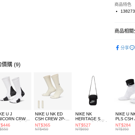
Apple Pay
上海商
商品特色
國泰世
138273
悠遊付
臺灣中
匯豐（
全盈+PAY
聯邦商
商品相關分
元大商
AFTEE先
玉山商
品牌
UN
相關說明
分享
台新國
【關於「A
女性商品
台灣樂
AFTEE
便利好安
運動類型
運送方式
價購 (9)
１．簡單
２．便利
7-11取貨
３．安心
每筆NT$1
【「AFT
宅配
１．於結帳
付」結帳
每筆NT$1
２．訂單
３．收到繳
付款後門
KE U J
NIKE U NK ED
NIKE NK
NIKE U N
／ATM／
NICORN CRW
CSH CREW 2P-
HERITAGE S
PLS CSH 
每筆NT$1
※ 請注意
R -160 男女 中
144 EMBRDY 男
SMIT 男女 側背包
144 DBL
$446
NT$365
NT$527
NT$284
絡購買商品
襪 FZ3393100
女 短統襪
BA5871010
襪 DH405
$550
NT$450
NT$650
NT$350
先享後付
FZ3073133