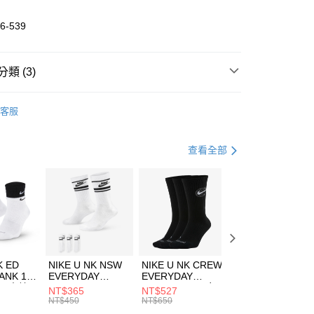
業儲蓄銀行
台北富邦商業銀行
華商業銀行
兆豐國際商業銀行
6-539
小企業銀行
台中商業銀行
台灣）商業銀行
華泰商業銀行
業銀行
遠東國際商業銀行
類 (3)
業銀行
永豐商業銀行
享後付
業銀行
星展（台灣）商業銀行
DER ARMOUR
服飾
客服
際商業銀行
中國信託商業銀行
FTEE先享後付」】
上衣
連帽上衣
天信用卡公司
先享後付是「在收到商品之後才付款」的支付方式。 讓您購物簡單
心！
健身重訓
服飾
查看全部
：不需註冊會員、不需綁卡、不需儲值。
：只要手機號碼，簡訊認證，即可結帳。
(快速到店)
：先確認商品／服務後，再付款。
00，滿NT$1,500(含以上)免運費
EE先享後付」結帳流程】
方式選擇「AFTEE先享後付」後，將跳轉至「AFTEE先享後
頁面，進行簡訊認證並確認金額後，即可完成結帳。
00，滿NT$1,500(含以上)免運費
成立數日內，您將收到繳費通知簡訊。
費通知簡訊後14天內，點擊此簡訊中的連結，可透過四大超商
市自取
K ED
NIKE U NK NSW
NIKE U NK CREW
NIKE U NK
網路銀行／等多元方式進行付款，方視為交易完成。
ANK 1P
EVERYDAY
EVERYDAY
EVERYDAY LTW
00，滿NT$1,500(含以上)免運費
：結帳手續完成當下不需立刻繳費，但若您需要取消訂單，請聯
 男 中統
ESSENTIAL CR
BBALL 3PR 男女
ANKLE 3PR 男女
NT$365
NT$527
NT$365
的店家。未經商家同意取消之訂單仍視為有效，需透過AFTEE
8104
男女 短統襪
長統襪
踝襪 SX7677010
NT$450
NT$650
NT$450
繳納相關費用。
DX5089103
DA2123010