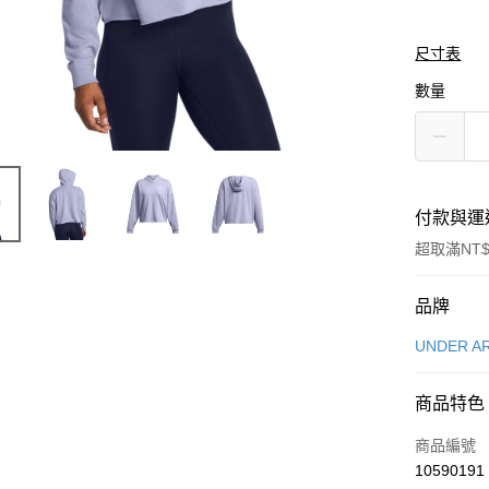
尺寸表
數量
付款與運
超取滿NT$
付款方式
品牌
信用卡一
UNDER A
信用卡分
商品特色
3 期 
商品編號
合作金
LINE Pay
10590191
華南商