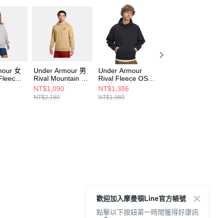
mour 女
Under Armour 男
Under Armour
Under Armour
 Fleece
Rival Mountain 連
Rival Fleece OS
Rival Fleece OS
套頭衫
帽長袖套頭衫
男 連帽上衣
男 連帽上衣
NT$1,090
NT$1,386
NT$1,386
012
1387572-263
6003952-001
6003952-299
NT$2,180
NT$1,980
NT$1,980
歡迎加入摩曼頓Line官方帳號
點擊以下按鈕第一時間獲得好康訊