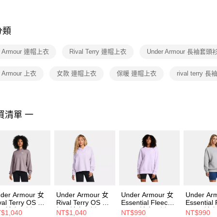
※ 交易是
是否繳費成
付客戶支
分類
【注意事
１．透過由
r Armour 連帽上衣
Rival Terry 連帽上衣
Under Armour 長袖套頭
交易，需
求債權轉
２．關於
r Armour 上衣
女款 連帽上衣
保暖 連帽上衣
rival terry 長
https://aft
３．未成
「AFTE
任。
買清單 一
４．使用「
即時審查
結果請求
５．嚴禁
形，恩沛
動。
der Armour 女
Under Armour 女
Under Armour 女
Under Ar
val Terry OS 連
Rival Terry OS 連
Essential Fleece
Essential
長袖套頭衫
帽長袖套頭衫
OS 長袖套頭衫
OS 長袖
$1,040
NT$1,040
NT$990
NT$990