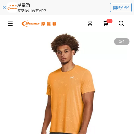
摩曼頓
開啟APP
立刻使用官方APP
0
1
/
4