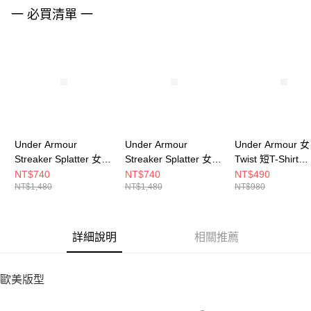
請求用戶進行身份認證。
一 必買清單 一
５．嚴禁一人註冊多個帳號或使用他人資訊註冊。若發現惡意使用之情形，
恩沛科技股份有限公司將有權停止該用戶之使用額度並採取法律行動。
Under Armour
Under Armour
Under Armour 女
Streaker Splatter 女
Streaker Splatter 女
Twist 短T-Shirt
短T-Shirt 1382435-
短T-Shirt 1382435-
1384230-465
NT$740
NT$740
NT$490
NT$1,480
NT$1,480
NT$980
682
001
詳細說明
相關推薦
歐美版型