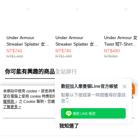
Under Armour
Under Armour
Under Armour 女
Streaker Splatter 女
Streaker Splatter 女
Twist 短T-Shirt
短T-Shirt 1382435-
短T-Shirt 1382435-
1384230-465
NT$740
NT$740
NT$490
NT$1,480
NT$1,480
NT$980
682
001
你可能有興趣的商品
全站排行
歡迎加入摩曼頓Line官方帳號
本網站中使用 cookie，欲查詢有關本網站使用 cookie 方式之詳情，及若您不希
點擊以下按鈕第一時間獲得好康訊
熱門標籤
望在電腦上使用 cookie 時應如何變更電腦的 cookie 設定，請參閱本網站「
隱私
息👇
權條款
」之 Cookie 聲明。您繼續使用本網站即表示您同意本公司得按本網站使
用條款之 Cookie 聲明使用 cookie。
了解更多 >
連結 LINE 帳號
我知道了