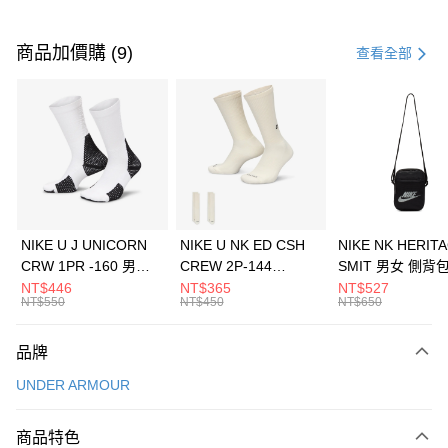
付款方式
信用卡一次付款
商品加價購 (9)
查看全部
信用卡分期付款
3 期 0 利率 每期
NT$493
21家銀行
合作金庫商業銀行
第一商業銀行
LINE Pay
華南商業銀行
彰化商業銀行
Apple Pay
上海商業儲蓄銀行
台北富邦商業銀行
國泰世華商業銀行
兆豐國際商業銀行
悠遊付
臺灣中小企業銀行
台中商業銀行
NIKE U J UNICORN
NIKE U NK ED CSH
NIKE NK HERIT
匯豐（台灣）商業銀行
華泰商業銀行
CRW 1PR -160 男女
CREW 2P-144
SMIT 男女 側背
全盈+PAY
聯邦商業銀行
遠東國際商業銀行
中統襪 FZ3393100
EMBRDY 男女 短統襪
BA5871010
NT$446
NT$365
NT$527
元大商業銀行
永豐商業銀行
NT$550
NT$450
NT$650
AFTEE先享後付
FZ3073133
玉山商業銀行
星展（台灣）商業銀行
相關說明
台新國際商業銀行
中國信託商業銀行
品牌
【關於「AFTEE先享後付」】
台灣樂天信用卡公司
AFTEE先享後付是「在收到商品之後才付款」的支付方式。 讓您購物簡單
運送方式
UNDER ARMOUR
便利好安心！
１．簡單：不需註冊會員、不需綁卡、不需儲值。
7-11取貨(快速到店)
２．便利：只要手機號碼，簡訊認證，即可結帳。
商品特色
每筆NT$100，滿NT$1,500(含以上)免運費
３．安心：先確認商品／服務後，再付款。