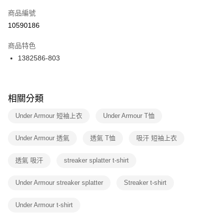
商品編號
宅配
【「AFTEE先享後付」結帳流程】
１．於結帳方式選擇「AFTEE先享後付」後，將跳轉至「AFTEE先享後付」
10590186
每筆NT$100，滿NT$1,500(含以上)免運費
結帳頁面，進行簡訊認證並確認金額後，即可完成結帳。
２．訂單成立數日內，您將收到繳費通知簡訊。
商品特色
付款後門市自取
３．收到繳費通知簡訊後14天內，點擊此簡訊中的連結，可透過四大超商／
1382586-803
每筆NT$100，滿NT$1,500(含以上)免運費
ATM／網路銀行／等多元方式進行付款，方視為交易完成。
※ 請注意：結帳手續完成當下不需立刻繳費，但若您需要取消訂單，請聯絡
購買商品的店家。未經商家同意取消之訂單仍視為有效，需透過AFTEE先享
後付繳納相關費用。
※ 交易是否成功請以「AFTEE先享後付 」之結帳頁面顯示為準，若有關於
相關分類
是否繳費成功／繳費後需取消欲退款等相關疑問，請聯繫「AFTEE先享後付
客戶支援中心」
https://netprotections.freshdesk.com/support/home
Under Armour 短袖上衣
Under Armour T恤
【注意事項】
Under Armour 透氣
透氣 T恤
吸汗 短袖上衣
１．透過由恩沛科技股份有限公司提供之「AFTEE先享後付」服務完成之交
易，需依本服務之必要範圍內提供個人資料，並將交易相關給付款項請求債
權轉讓予恩沛科技股份有限公司。
透氣 吸汗
streaker splatter t-shirt
２．關於個人資料處理事宜，請瀏覽以下網址：
https://aftee.tw/terms/#terms3
Under Armour streaker splatter
Streaker t-shirt
３．未成年的使用者請事先徵得法定代理人或監護人之同意方可使用
「AFTEE先享後付」，若未經同意申辦者引起之損失，本公司不負相關責
任。
Under Armour t-shirt
４．使用「AFTEE先享後付」時，將依據個別帳號之用戶狀況，依本公司即
時審查核予不同之上限額度；若仍有額度不足之情形，本公司將視審查結果