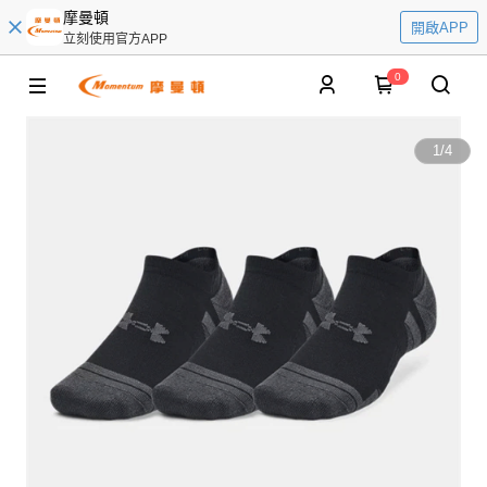
摩曼頓
開啟APP
立刻使用官方APP
0
1
/
4