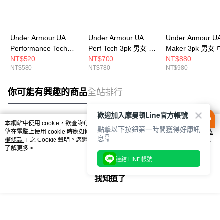
Under Armour UA
Under Armour UA
Under Armour UA
Performance Tech
Perf Tech 3pk 男女 中
Maker 3pk 男女
3pk 男女 短襪
長襪 1382033-100
襪 1382025-600
NT$520
NT$700
NT$880
NT$580
NT$780
NT$980
1382035-011
你可能有興趣的商品
全站排行
歡迎加入摩曼頓Line官方帳號
本網站中使用 cookie，欲查詢有關本網站使用 cookie 方式之詳情，及若您不希
點擊以下按鈕第一時間獲得好康訊
熱門標籤
望在電腦上使用 cookie 時應如何變更電腦的 cookie 設定，請參閱本網站「
隱私
息👇
權條款
」之 Cookie 聲明。您繼續使用本網站即表示您同意本公司得按本網站使
用條款之 Cookie 聲明使用 cookie。
了解更多 >
連結 LINE 帳號
我知道了