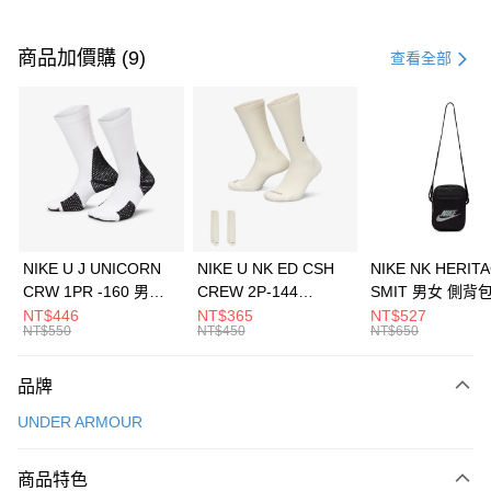
付款方式
信用卡一次付款
商品加價購 (9)
查看全部
信用卡分期付款
3 期 0 利率 每期
NT$193
21家銀行
合作金庫商業銀行
第一商業銀行
LINE Pay
華南商業銀行
彰化商業銀行
Apple Pay
上海商業儲蓄銀行
台北富邦商業銀行
國泰世華商業銀行
兆豐國際商業銀行
悠遊付
臺灣中小企業銀行
台中商業銀行
NIKE U J UNICORN
NIKE U NK ED CSH
NIKE NK HERIT
匯豐（台灣）商業銀行
華泰商業銀行
CRW 1PR -160 男女
CREW 2P-144
SMIT 男女 側背
全盈+PAY
聯邦商業銀行
遠東國際商業銀行
中統襪 FZ3393100
EMBRDY 男女 短統襪
BA5871010
NT$446
NT$365
NT$527
元大商業銀行
永豐商業銀行
NT$550
NT$450
NT$650
AFTEE先享後付
FZ3073133
玉山商業銀行
星展（台灣）商業銀行
相關說明
台新國際商業銀行
中國信託商業銀行
品牌
【關於「AFTEE先享後付」】
台灣樂天信用卡公司
AFTEE先享後付是「在收到商品之後才付款」的支付方式。 讓您購物簡單
運送方式
UNDER ARMOUR
便利好安心！
１．簡單：不需註冊會員、不需綁卡、不需儲值。
7-11取貨(快速到店)
２．便利：只要手機號碼，簡訊認證，即可結帳。
商品特色
每筆NT$100，滿NT$1,500(含以上)免運費
３．安心：先確認商品／服務後，再付款。