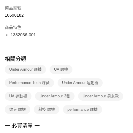
商品編號
宅配
【「AFTEE先享後付」結帳流程】
１．於結帳方式選擇「AFTEE先享後付」後，將跳轉至「AFTEE先享後付」
10590182
每筆NT$100，滿NT$1,500(含以上)免運費
結帳頁面，進行簡訊認證並確認金額後，即可完成結帳。
２．訂單成立數日內，您將收到繳費通知簡訊。
商品特色
付款後門市自取
３．收到繳費通知簡訊後14天內，點擊此簡訊中的連結，可透過四大超商／
1382036-001
每筆NT$100，滿NT$1,500(含以上)免運費
ATM／網路銀行／等多元方式進行付款，方視為交易完成。
※ 請注意：結帳手續完成當下不需立刻繳費，但若您需要取消訂單，請聯絡
購買商品的店家。未經商家同意取消之訂單仍視為有效，需透過AFTEE先享
後付繳納相關費用。
※ 交易是否成功請以「AFTEE先享後付 」之結帳頁面顯示為準，若有關於
相關分類
是否繳費成功／繳費後需取消欲退款等相關疑問，請聯繫「AFTEE先享後付
客戶支援中心」
https://netprotections.freshdesk.com/support/home
Under Armour 踝襪
UA 踝襪
【注意事項】
Performance Tech 踝襪
Under Armour 運動襪
１．透過由恩沛科技股份有限公司提供之「AFTEE先享後付」服務完成之交
易，需依本服務之必要範圍內提供個人資料，並將交易相關給付款項請求債
權轉讓予恩沛科技股份有限公司。
UA 運動襪
Under Armour 3雙
Under Armour 男女款
２．關於個人資料處理事宜，請瀏覽以下網址：
https://aftee.tw/terms/#terms3
健身 踝襪
科技 踝襪
performance 踝襪
３．未成年的使用者請事先徵得法定代理人或監護人之同意方可使用
「AFTEE先享後付」，若未經同意申辦者引起之損失，本公司不負相關責
任。
一 必買清單 一
４．使用「AFTEE先享後付」時，將依據個別帳號之用戶狀況，依本公司即
時審查核予不同之上限額度；若仍有額度不足之情形，本公司將視審查結果