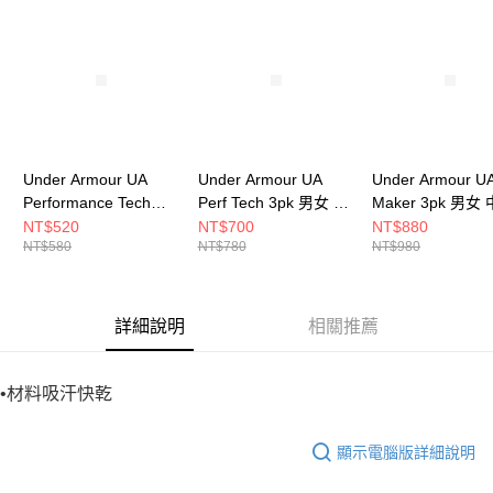
請求用戶進行身份認證。
５．嚴禁一人註冊多個帳號或使用他人資訊註冊。若發現惡意使用之情形，
恩沛科技股份有限公司將有權停止該用戶之使用額度並採取法律行動。
Under Armour UA
Under Armour UA
Under Armour UA
Performance Tech
Perf Tech 3pk 男女 中
Maker 3pk 男女
3pk 男女 短襪
長襪 1382033-100
襪 1382025-600
NT$520
NT$700
NT$880
NT$580
NT$780
NT$980
1382035-011
詳細說明
相關推薦
•材料吸汗快乾
顯示電腦版詳細說明