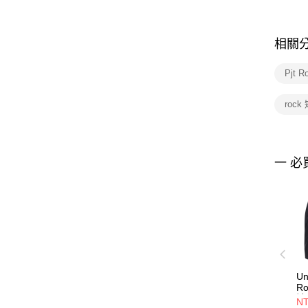
相關
Pjt 
rock
一 必
Un
Ro
褲 
NT