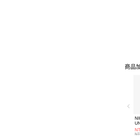
商品加
NI
U
1P
NT
統
NT