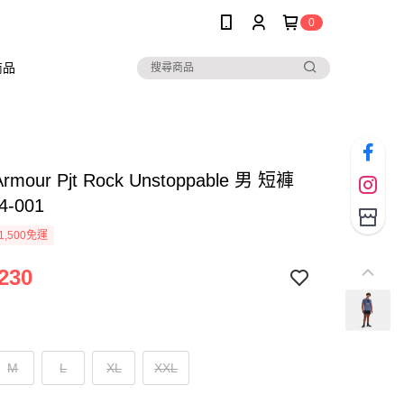
0
商品
Armour Pjt Rock Unstoppable 男 短褲
4-001
1,500免運
230
M
L
XL
XXL