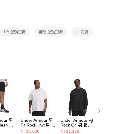
否成功請以「AFTEE先享後付 」之結帳頁面顯示為準，若有關於
功／繳費後需取消欲退款等相關疑問，請聯繫「AFTEE先享後
援中心」
https://netprotections.freshdesk.com/support/home
項】
恩沛科技股份有限公司提供之「AFTEE先享後付」服務完成之
UA 運動短褲
男款 運動短褲
pjt 短褲
依本服務之必要範圍內提供個人資料，並將交易相關給付款項請
讓予恩沛科技股份有限公司。
個人資料處理事宜，請瀏覽以下網址：
ee.tw/terms/#terms3
年的使用者請事先徵得法定代理人或監護人之同意方可使用
E先享後付」，若未經同意申辦者引起之損失，本公司不負相關責
AFTEE先享後付」時，將依據個別帳號之用戶狀況，依本公司
核予不同之上限額度；若仍有額度不足之情形，本公司將視審查
用戶進行身份認證。
一人註冊多個帳號或使用他人資訊註冊。若發現惡意使用之情
科技股份有限公司將有權停止該用戶之使用額度並採取法律行
mour 男
Under Armour 男
Under Armour Pjt
Under Armour Pjt
 Mesh 男
Pjt Rock Hwt 男 短
Rock Q4 男 長袖
Rock Q4 男 長袖
869-001
袖上衣 1389950-
上衣 6005014-002
上衣 6005014-30
NT$1,000
NT$1,176
NT$1,176