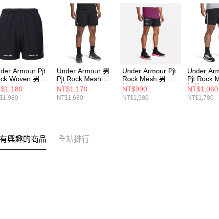
der Armour Pjt
Under Armour 男
Under Armour Pjt
Under Ar
ck Woven 男 短
Pjt Rock Mesh 男
Rock Mesh 男 短
Pjt Rock
1384217-001
短褲 6006253-002
褲 1386889-001
短褲 1389
$1,180
NT$1,170
NT$990
NT$1,060
$1,980
NT$1,680
NT$1,980
NT$1,780
有興趣的商品
全站排行