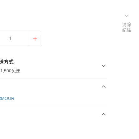
清除
紀錄
送方式
1,500免運
次付款
RMOUR
期付款
0 利率 每期
NT$1,026
21家銀行
庫商業銀行
第一商業銀行
業銀行
彰化商業銀行