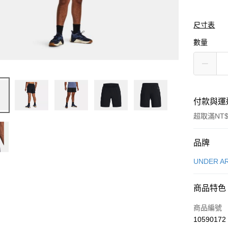
尺寸表
數量
付款與運
超取滿NT$
付款方式
品牌
信用卡一
UNDER A
信用卡分
商品特色
3 期 
商品編號
合作金
LINE Pay
10590172
華南商