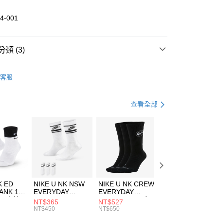
業儲蓄銀行
台北富邦商業銀行
華商業銀行
兆豐國際商業銀行
4-001
小企業銀行
台中商業銀行
台灣）商業銀行
華泰商業銀行
業銀行
遠東國際商業銀行
類 (3)
業銀行
永豐商業銀行
享後付
業銀行
星展（台灣）商業銀行
DER ARMOUR
服飾
客服
際商業銀行
中國信託商業銀行
FTEE先享後付」】
下著
短褲
天信用卡公司
先享後付是「在收到商品之後才付款」的支付方式。 讓您購物簡單
心！
健身重訓
服飾
查看全部
：不需註冊會員、不需綁卡、不需儲值。
：只要手機號碼，簡訊認證，即可結帳。
(快速到店)
：先確認商品／服務後，再付款。
00，滿NT$1,500(含以上)免運費
EE先享後付」結帳流程】
方式選擇「AFTEE先享後付」後，將跳轉至「AFTEE先享後
頁面，進行簡訊認證並確認金額後，即可完成結帳。
00，滿NT$1,500(含以上)免運費
成立數日內，您將收到繳費通知簡訊。
費通知簡訊後14天內，點擊此簡訊中的連結，可透過四大超商
市自取
K ED
NIKE U NK NSW
NIKE U NK CREW
NIKE U NK
網路銀行／等多元方式進行付款，方視為交易完成。
ANK 1P
EVERYDAY
EVERYDAY
EVERYDAY LTW
00，滿NT$1,500(含以上)免運費
：結帳手續完成當下不需立刻繳費，但若您需要取消訂單，請聯
 男 中統
ESSENTIAL CR
BBALL 3PR 男女
ANKLE 3PR 男女
NT$365
NT$527
NT$365
的店家。未經商家同意取消之訂單仍視為有效，需透過AFTEE
8104
男女 短統襪
長統襪
踝襪 SX7677010
NT$450
NT$650
NT$450
繳納相關費用。
DX5089103
DA2123010