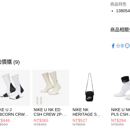
Apple Pay
上海商
商品特色
國泰世
138054
悠遊付
臺灣中
匯豐（
全盈+PAY
聯邦商
商品相關分
元大商
AFTEE先
玉山商
品牌
UN
相關說明
分享
台新國
【關於「A
男性商品
台灣樂
AFTEE
便利好安
運動類型
運送方式
價購 (9)
１．簡單
２．便利
7-11取貨
３．安心
每筆NT$1
【「AFT
宅配
１．於結帳
付」結帳
每筆NT$1
２．訂單
３．收到繳
付款後門
KE U J
NIKE U NK ED
NIKE NK
NIKE U N
／ATM／
NICORN CRW
CSH CREW 2P-
HERITAGE S
PLS CSH 
每筆NT$1
※ 請注意
R -160 男女 中
144 EMBRDY 男
SMIT 男女 側背包
144 DBL
$446
NT$365
NT$527
NT$284
絡購買商品
襪 FZ3393100
女 短統襪
BA5871010
襪 DH405
$550
NT$450
NT$650
NT$350
先享後付
FZ3073133