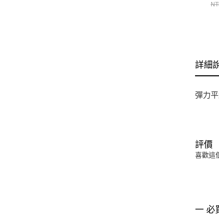
NT
詳細
彈力平
評價
喜歡這
一 必