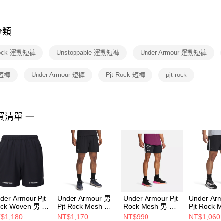
※ 交易是
是否繳費成
付客戶支
分類
【注意事
１．透過由
Rock 運動短褲
Unstoppable 運動短褲
Under Armour 運動短褲
交易，需
求債權轉
２．關於
 短褲
Under Armour 短褲
Pjt Rock 短褲
pjt rock
https://aft
３．未成
「AFTE
任。
買清單 一
４．使用「
即時審查
結果請求
５．嚴禁
形，恩沛
動。
der Armour Pjt
Under Armour 男
Under Armour Pjt
Under Ar
ck Woven 男 短
Pjt Rock Mesh 男
Rock Mesh 男 短
Pjt Rock
1384217-001
短褲 6006253-002
褲 1386889-001
短褲 1389
$1,180
NT$1,170
NT$990
NT$1,060