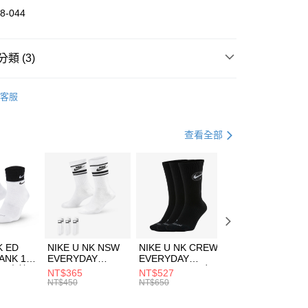
華商業銀行
兆豐國際商業銀行
8-044
小企業銀行
台中商業銀行
台灣）商業銀行
華泰商業銀行
業銀行
遠東國際商業銀行
類 (3)
業銀行
永豐商業銀行
享後付
業銀行
星展（台灣）商業銀行
DER ARMOUR
服飾
客服
際商業銀行
中國信託商業銀行
FTEE先享後付」】
上衣
運動內衣
天信用卡公司
先享後付是「在收到商品之後才付款」的支付方式。 讓您購物簡單
心！
健身重訓
服飾
查看全部
：不需註冊會員、不需綁卡、不需儲值。
：只要手機號碼，簡訊認證，即可結帳。
(快速到店)
：先確認商品／服務後，再付款。
00，滿NT$1,500(含以上)免運費
EE先享後付」結帳流程】
方式選擇「AFTEE先享後付」後，將跳轉至「AFTEE先享後
頁面，進行簡訊認證並確認金額後，即可完成結帳。
00，滿NT$1,500(含以上)免運費
成立數日內，您將收到繳費通知簡訊。
費通知簡訊後14天內，點擊此簡訊中的連結，可透過四大超商
市自取
K ED
NIKE U NK NSW
NIKE U NK CREW
NIKE U NK
網路銀行／等多元方式進行付款，方視為交易完成。
ANK 1P
EVERYDAY
EVERYDAY
EVERYDAY LTW
00，滿NT$1,500(含以上)免運費
：結帳手續完成當下不需立刻繳費，但若您需要取消訂單，請聯
 男 中統
ESSENTIAL CR
BBALL 3PR 男女
ANKLE 3PR 男女
NT$365
NT$527
NT$365
的店家。未經商家同意取消之訂單仍視為有效，需透過AFTEE
8104
男女 短統襪
長統襪
踝襪 SX7677010
NT$450
NT$650
NT$450
繳納相關費用。
DX5089103
DA2123010
否成功請以「AFTEE先享後付 」之結帳頁面顯示為準，若有關於