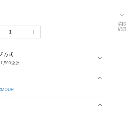
清除
紀錄
送方式
1,500免運
次付款
RMOUR
期付款
0 利率 每期
NT$560
21家銀行
庫商業銀行
第一商業銀行
業銀行
彰化商業銀行
業儲蓄銀行
台北富邦商業銀行