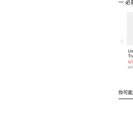
一 必
Un
Tr
低
NT
13
NT
你可能