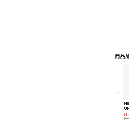
商品加
NI
U
1P
NT
統
NT