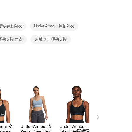
功／繳費後需取消欲退款等相關疑問，請聯繫「AFTEE先享後
援中心」
https://netprotections.freshdesk.com/support/home
項】
恩沛科技股份有限公司提供之「AFTEE先享後付」服務完成之
低衝擊運動內衣
Under Armour 運動內衣
依本服務之必要範圍內提供個人資料，並將交易相關給付款項請
讓予恩沛科技股份有限公司。
個人資料處理事宜，請瀏覽以下網址：
運動支撐 內衣
無縫設計 運動支撐
ee.tw/terms/#terms3
年的使用者請事先徵得法定代理人或監護人之同意方可使用
E先享後付」，若未經同意申辦者引起之損失，本公司不負相關責
AFTEE先享後付」時，將依據個別帳號之用戶狀況，依本公司
核予不同之上限額度；若仍有額度不足之情形，本公司將視審查
用戶進行身份認證。
一人註冊多個帳號或使用他人資訊註冊。若發現惡意使用之情
科技股份有限公司將有權停止該用戶之使用額度並採取法律行
mour 女
Under Armour 女
Under Armour
Under Armour
eamless
Vanish Seamless
Infinity 中衝擊運動
Infinity 中衝擊運