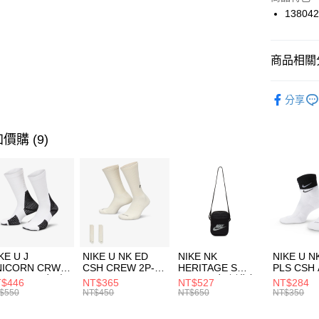
國泰世
138042
悠遊付
臺灣中
匯豐（
全盈+PAY
聯邦商
商品相關分
元大商
AFTEE先
玉山商
品牌
UN
相關說明
分享
台新國
【關於「A
女性商品
台灣樂
AFTEE
便利好安
運動類型
運送方式
價購 (9)
１．簡單
２．便利
7-11取貨
３．安心
每筆NT$1
【「AFT
宅配
１．於結帳
付」結帳
每筆NT$1
２．訂單
３．收到繳
付款後門
KE U J
NIKE U NK ED
NIKE NK
NIKE U N
／ATM／
NICORN CRW
CSH CREW 2P-
HERITAGE S
PLS CSH 
每筆NT$1
※ 請注意
R -160 男女 中
144 EMBRDY 男
SMIT 男女 側背包
144 DBL
$446
NT$365
NT$527
NT$284
絡購買商品
襪 FZ3393100
女 短統襪
BA5871010
襪 DH405
$550
NT$450
NT$650
NT$350
先享後付
FZ3073133
※ 交易是