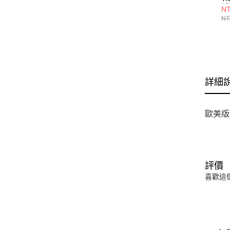
低
NT
13
NT
詳細
歐美版
評價
喜歡這