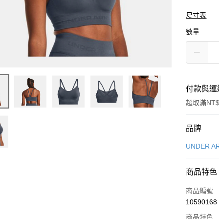
尺寸表
數量
付款與運
超取滿NT$
付款方式
品牌
信用卡一
UNDER A
信用卡分
商品特色
3 期 
商品編號
合作金
LINE Pay
10590168
華南商
Apple Pay
上海商
商品特色