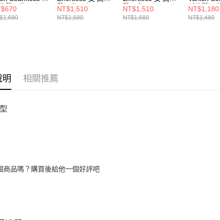
衝擊運動內衣
擊運動內衣
擊運動內衣
低衝擊運
$670
NT$1,510
NT$1,510
NT$1,180
80428-001
6011263-100
6011263-001
1384417-
$1,680
NT$1,680
NT$1,680
NT$1,480
說明
相關推薦
型
個商品嗎？購買後給他一個好評吧