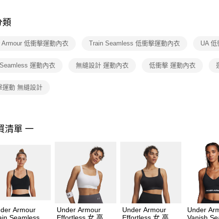
是否繳費成
付客戶支
分類
【注意事
１．透過由
er Armour 低衝擊運動內衣
Train Seamless 低衝擊運動內衣
UA 
交易，需
求債權轉
２．關於
n Seamless 運動內衣
無縫設計 運動內衣
低衝擊 運動內衣
https://aft
３．未成
擊運動 無縫設計
「AFTE
任。
４．使用「
即時審查
結果請求
買清單 一
５．嚴禁
形，恩沛
動。
der Armour
Under Armour
Under Armour
Under Ar
ain Seamless 女
Effortless 女 高衝
Effortless 女 高衝
Vanish S