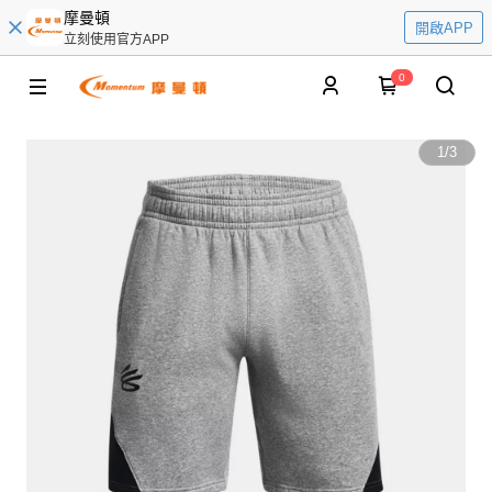
摩曼頓
開啟APP
立刻使用官方APP
0
1
/
3