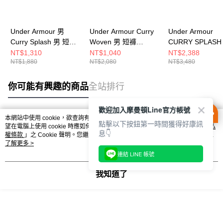
Under Armour 男
Under Armour Curry
Under Armour
Curry Splash 男 短褲
Woven 男 短褲
CURRY SPLASH
1387092-001
1383373-114
男女 籃球鞋 6006
NT$1,310
NT$1,040
NT$2,388
NT$1,880
NT$2,080
NT$3,480
001
你可能有興趣的商品
全站排行
歡迎加入摩曼頓Line官方帳號
本網站中使用 cookie，欲查詢有關本網站使用 cookie 方式之詳情，及若您不希
點擊以下按鈕第一時間獲得好康訊
熱門標籤
望在電腦上使用 cookie 時應如何變更電腦的 cookie 設定，請參閱本網站「
隱私
息👇
權條款
」之 Cookie 聲明。您繼續使用本網站即表示您同意本公司得按本網站使
用條款之 Cookie 聲明使用 cookie。
了解更多 >
連結 LINE 帳號
我知道了