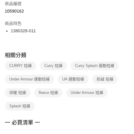
商品編號
宅配
【「AFTEE先享後付」結帳流程】
１．於結帳方式選擇「AFTEE先享後付」後，將跳轉至「AFTEE先享後付」
10590162
每筆NT$100，滿NT$1,500(含以上)免運費
結帳頁面，進行簡訊認證並確認金額後，即可完成結帳。
２．訂單成立數日內，您將收到繳費通知簡訊。
商品特色
付款後門市自取
３．收到繳費通知簡訊後14天內，點擊此簡訊中的連結，可透過四大超商／
1380328-011
每筆NT$100，滿NT$1,500(含以上)免運費
ATM／網路銀行／等多元方式進行付款，方視為交易完成。
※ 請注意：結帳手續完成當下不需立刻繳費，但若您需要取消訂單，請聯絡
購買商品的店家。未經商家同意取消之訂單仍視為有效，需透過AFTEE先享
後付繳納相關費用。
※ 交易是否成功請以「AFTEE先享後付 」之結帳頁面顯示為準，若有關於
相關分類
是否繳費成功／繳費後需取消欲退款等相關疑問，請聯繫「AFTEE先享後付
客戶支援中心」
https://netprotections.freshdesk.com/support/home
CURRY 短褲
Curry 短褲
Curry Splash 運動短褲
【注意事項】
Under Armour 運動短褲
UA 運動短褲
抓絨 短褲
１．透過由恩沛科技股份有限公司提供之「AFTEE先享後付」服務完成之交
易，需依本服務之必要範圍內提供個人資料，並將交易相關給付款項請求債
權轉讓予恩沛科技股份有限公司。
保暖 短褲
fleece 短褲
Under Armour 短褲
２．關於個人資料處理事宜，請瀏覽以下網址：
https://aftee.tw/terms/#terms3
Splash 短褲
３．未成年的使用者請事先徵得法定代理人或監護人之同意方可使用
「AFTEE先享後付」，若未經同意申辦者引起之損失，本公司不負相關責
任。
一 必買清單 一
４．使用「AFTEE先享後付」時，將依據個別帳號之用戶狀況，依本公司即
時審查核予不同之上限額度；若仍有額度不足之情形，本公司將視審查結果