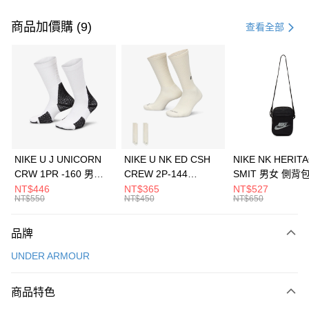
付款方式
信用卡一次付款
商品加價購 (9)
查看全部
信用卡分期付款
3 期 0 利率 每期
NT$660
21家銀行
合作金庫商業銀行
第一商業銀行
LINE Pay
華南商業銀行
彰化商業銀行
Apple Pay
上海商業儲蓄銀行
台北富邦商業銀行
國泰世華商業銀行
兆豐國際商業銀行
悠遊付
臺灣中小企業銀行
台中商業銀行
NIKE U J UNICORN
NIKE U NK ED CSH
NIKE NK HERIT
匯豐（台灣）商業銀行
華泰商業銀行
CRW 1PR -160 男女
CREW 2P-144
SMIT 男女 側背
全盈+PAY
聯邦商業銀行
遠東國際商業銀行
中統襪 FZ3393100
EMBRDY 男女 短統襪
BA5871010
NT$446
NT$365
NT$527
元大商業銀行
永豐商業銀行
NT$550
NT$450
NT$650
AFTEE先享後付
FZ3073133
玉山商業銀行
星展（台灣）商業銀行
相關說明
台新國際商業銀行
中國信託商業銀行
品牌
【關於「AFTEE先享後付」】
台灣樂天信用卡公司
AFTEE先享後付是「在收到商品之後才付款」的支付方式。 讓您購物簡單
運送方式
UNDER ARMOUR
便利好安心！
１．簡單：不需註冊會員、不需綁卡、不需儲值。
7-11取貨(快速到店)
２．便利：只要手機號碼，簡訊認證，即可結帳。
商品特色
每筆NT$100，滿NT$1,500(含以上)免運費
３．安心：先確認商品／服務後，再付款。