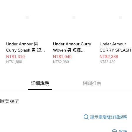
請求用戶進行身份認證。
５．嚴禁一人註冊多個帳號或使用他人資訊註冊。若發現惡意使用之情形，
恩沛科技股份有限公司將有權停止該用戶之使用額度並採取法律行動。
Under Armour 男
Under Armour Curry
Under Armour
Curry Splash 男 短褲
Woven 男 短褲
CURRY SPLASH
1387092-001
1383373-114
男女 籃球鞋 6006
NT$1,310
NT$1,040
NT$2,388
NT$1,880
NT$2,080
NT$3,480
001
詳細說明
相關推薦
歐美版型
顯示電腦版詳細說明
客服