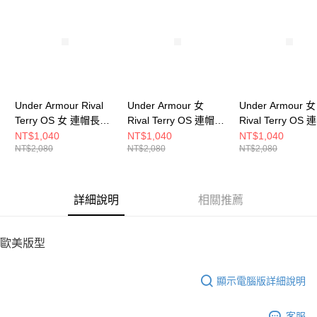
請求用戶進行身份認證。
５．嚴禁一人註冊多個帳號或使用他人資訊註冊。若發現惡意使用之情形，
恩沛科技股份有限公司將有權停止該用戶之使用額度並採取法律行動。
Under Armour Rival
Under Armour 女
Under Armour 女
Terry OS 女 連帽長袖
Rival Terry OS 連帽長
Rival Terry OS
套頭衫 1382736-539
袖套頭衫 1382736-
袖套頭衫 138273
NT$1,040
NT$1,040
NT$1,040
NT$2,080
NT$2,080
NT$2,080
015
535
詳細說明
相關推薦
歐美版型
顯示電腦版詳細說明
客服