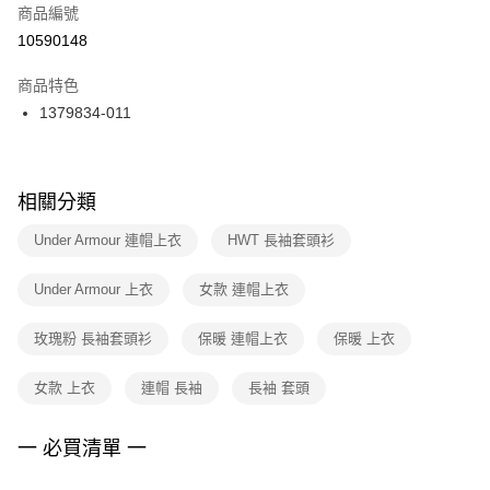
商品編號
宅配
【「AFTEE先享後付」結帳流程】
１．於結帳方式選擇「AFTEE先享後付」後，將跳轉至「AFTEE先享後付」
10590148
每筆NT$100，滿NT$1,500(含以上)免運費
結帳頁面，進行簡訊認證並確認金額後，即可完成結帳。
２．訂單成立數日內，您將收到繳費通知簡訊。
商品特色
付款後門市自取
３．收到繳費通知簡訊後14天內，點擊此簡訊中的連結，可透過四大超商／
1379834-011
每筆NT$100，滿NT$1,500(含以上)免運費
ATM／網路銀行／等多元方式進行付款，方視為交易完成。
※ 請注意：結帳手續完成當下不需立刻繳費，但若您需要取消訂單，請聯絡
購買商品的店家。未經商家同意取消之訂單仍視為有效，需透過AFTEE先享
後付繳納相關費用。
※ 交易是否成功請以「AFTEE先享後付 」之結帳頁面顯示為準，若有關於
相關分類
是否繳費成功／繳費後需取消欲退款等相關疑問，請聯繫「AFTEE先享後付
客戶支援中心」
https://netprotections.freshdesk.com/support/home
Under Armour 連帽上衣
HWT 長袖套頭衫
【注意事項】
Under Armour 上衣
女款 連帽上衣
１．透過由恩沛科技股份有限公司提供之「AFTEE先享後付」服務完成之交
易，需依本服務之必要範圍內提供個人資料，並將交易相關給付款項請求債
權轉讓予恩沛科技股份有限公司。
玫瑰粉 長袖套頭衫
保暖 連帽上衣
保暖 上衣
２．關於個人資料處理事宜，請瀏覽以下網址：
https://aftee.tw/terms/#terms3
女款 上衣
連帽 長袖
長袖 套頭
３．未成年的使用者請事先徵得法定代理人或監護人之同意方可使用
「AFTEE先享後付」，若未經同意申辦者引起之損失，本公司不負相關責
任。
一 必買清單 一
４．使用「AFTEE先享後付」時，將依據個別帳號之用戶狀況，依本公司即
時審查核予不同之上限額度；若仍有額度不足之情形，本公司將視審查結果