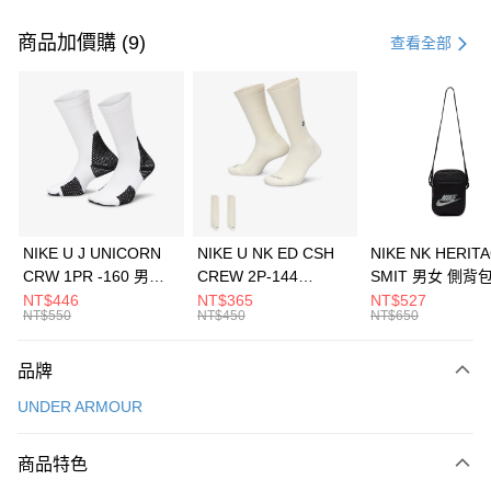
付款方式
信用卡一次付款
商品加價購 (9)
查看全部
信用卡分期付款
3 期 0 利率 每期
NT$960
21家銀行
合作金庫商業銀行
第一商業銀行
LINE Pay
華南商業銀行
彰化商業銀行
Apple Pay
上海商業儲蓄銀行
台北富邦商業銀行
國泰世華商業銀行
兆豐國際商業銀行
悠遊付
臺灣中小企業銀行
台中商業銀行
NIKE U J UNICORN
NIKE U NK ED CSH
NIKE NK HERIT
匯豐（台灣）商業銀行
華泰商業銀行
CRW 1PR -160 男女
CREW 2P-144
SMIT 男女 側背
全盈+PAY
聯邦商業銀行
遠東國際商業銀行
中統襪 FZ3393100
EMBRDY 男女 短統襪
BA5871010
NT$446
NT$365
NT$527
元大商業銀行
永豐商業銀行
NT$550
NT$450
NT$650
AFTEE先享後付
FZ3073133
玉山商業銀行
星展（台灣）商業銀行
相關說明
台新國際商業銀行
中國信託商業銀行
品牌
【關於「AFTEE先享後付」】
台灣樂天信用卡公司
AFTEE先享後付是「在收到商品之後才付款」的支付方式。 讓您購物簡單
運送方式
UNDER ARMOUR
便利好安心！
１．簡單：不需註冊會員、不需綁卡、不需儲值。
7-11取貨(快速到店)
２．便利：只要手機號碼，簡訊認證，即可結帳。
商品特色
每筆NT$100，滿NT$1,500(含以上)免運費
３．安心：先確認商品／服務後，再付款。