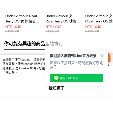
Under Armour Rival
Under Armour 女
Under Armour 女
Terry OS 女 連帽長袖
Rival Terry OS 連帽長
Rival Terry OS
套頭衫 1382736-539
袖套頭衫 1382736-
袖套頭衫 138273
NT$1,040
NT$1,040
NT$1,040
NT$2,080
NT$2,080
NT$2,080
015
535
你可能有興趣的商品
全站排行
歡迎加入摩曼頓Line官方帳號
本網站中使用 cookie，欲查詢有關本網站使用 cookie 方式之詳情，及若您不希
點擊以下按鈕第一時間獲得好康訊
熱門標籤
望在電腦上使用 cookie 時應如何變更電腦的 cookie 設定，請參閱本網站「
隱私
息👇
權條款
」之 Cookie 聲明。您繼續使用本網站即表示您同意本公司得按本網站使
用條款之 Cookie 聲明使用 cookie。
了解更多 >
連結 LINE 帳號
我知道了