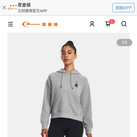
摩曼頓
開啟APP
立刻使用官方APP
0
1
/
6