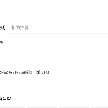
說明
相關推薦
型
個商品嗎？購買後給他一個好評吧
買清單 一