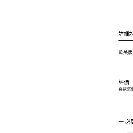
詳細
歐美版
評價
喜歡這
一 必