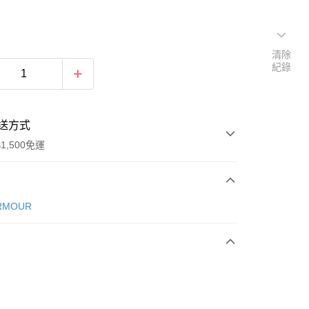
清除
紀錄
送方式
1,500免運
次付款
RMOUR
期付款
0 利率 每期
NT$1,093
21家銀行
庫商業銀行
第一商業銀行
業銀行
彰化商業銀行
業儲蓄銀行
台北富邦商業銀行