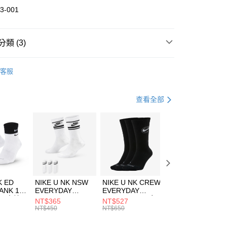
華商業銀行
兆豐國際商業銀行
3-001
小企業銀行
台中商業銀行
台灣）商業銀行
華泰商業銀行
業銀行
遠東國際商業銀行
類 (3)
業銀行
永豐商業銀行
享後付
業銀行
星展（台灣）商業銀行
DER ARMOUR
服飾
客服
際商業銀行
中國信託商業銀行
FTEE先享後付」】
上衣
長袖上衣
天信用卡公司
先享後付是「在收到商品之後才付款」的支付方式。 讓您購物簡單
心！
健身重訓
服飾
查看全部
：不需註冊會員、不需綁卡、不需儲值。
：只要手機號碼，簡訊認證，即可結帳。
(快速到店)
：先確認商品／服務後，再付款。
00，滿NT$1,500(含以上)免運費
EE先享後付」結帳流程】
方式選擇「AFTEE先享後付」後，將跳轉至「AFTEE先享後
頁面，進行簡訊認證並確認金額後，即可完成結帳。
00，滿NT$1,500(含以上)免運費
成立數日內，您將收到繳費通知簡訊。
費通知簡訊後14天內，點擊此簡訊中的連結，可透過四大超商
市自取
K ED
NIKE U NK NSW
NIKE U NK CREW
NIKE U NK
網路銀行／等多元方式進行付款，方視為交易完成。
ANK 1P
EVERYDAY
EVERYDAY
EVERYDAY LTW
00，滿NT$1,500(含以上)免運費
：結帳手續完成當下不需立刻繳費，但若您需要取消訂單，請聯
 男 中統
ESSENTIAL CR
BBALL 3PR 男女
ANKLE 3PR 男女
NT$365
NT$527
NT$365
的店家。未經商家同意取消之訂單仍視為有效，需透過AFTEE
8104
男女 短統襪
長統襪
踝襪 SX7677010
NT$450
NT$650
NT$450
繳納相關費用。
DX5089103
DA2123010
否成功請以「AFTEE先享後付 」之結帳頁面顯示為準，若有關於