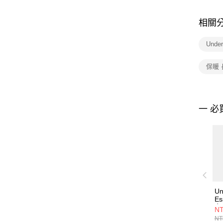
相關
Unde
保暖
一 必
Un
Es
女
NT
13
NT