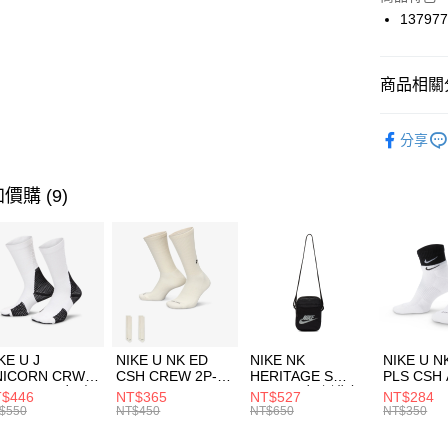
國泰世
137977
悠遊付
臺灣中
匯豐（
全盈+PAY
聯邦商
商品相關分
元大商
AFTEE先
玉山商
品牌
UN
相關說明
分享
台新國
【關於「A
女性商品
台灣樂
AFTEE
便利好安
運動類型
運送方式
價購 (9)
１．簡單
２．便利
7-11取貨
３．安心
每筆NT$1
【「AFT
宅配
１．於結帳
付」結帳
每筆NT$1
２．訂單
３．收到繳
付款後門
KE U J
NIKE U NK ED
NIKE NK
NIKE U N
／ATM／
NICORN CRW
CSH CREW 2P-
HERITAGE S
PLS CSH 
每筆NT$1
※ 請注意
R -160 男女 中
144 EMBRDY 男
SMIT 男女 側背包
144 DBL
$446
NT$365
NT$527
NT$284
絡購買商品
襪 FZ3393100
女 短統襪
BA5871010
襪 DH405
$550
NT$450
NT$650
NT$350
先享後付
FZ3073133
※ 交易是