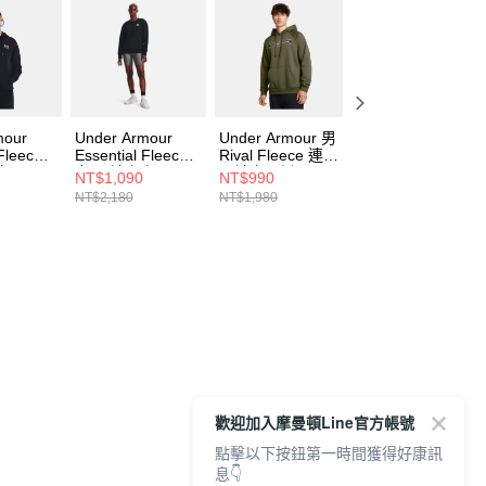
mour
Under Armour
Under Armour 男
Under Armour 男
 Fleece
Essential Fleece
Rival Fleece 連帽
Rival Fleece 連帽
套
女 長袖上衣
長袖套頭衫
長袖套頭衫
NT$1,090
NT$990
NT$990
001
1373032-001
1386595-390
1386595-001
NT$2,180
NT$1,980
NT$1,980
歡迎加入摩曼頓Line官方帳號
點擊以下按鈕第一時間獲得好康訊
息👇