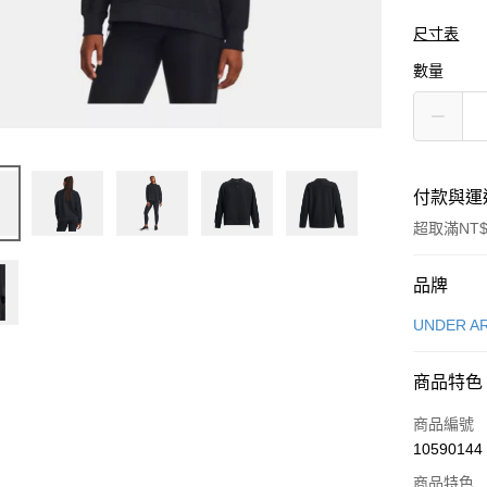
尺寸表
數量
付款與運
超取滿NT$
付款方式
品牌
信用卡一
UNDER A
信用卡分
商品特色
3 期 
商品編號
合作金
LINE Pay
10590144
華南商
Apple Pay
上海商
商品特色