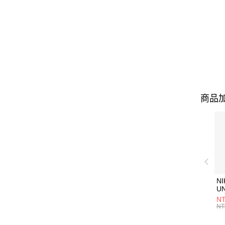
商品加
NI
U
1P
NT
統
NT