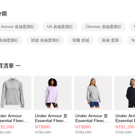
是否繳費成
付客戶支
分類
【注意事
１．透過由
r Armour 長袖套頭衫
UA 長袖套頭衫
Ottoman 長袖套頭衫
交易，需
求債權轉
２．關於
 長袖套頭衫
抓絨 長袖套頭衫
保暖 抓絨
長袖 套頭
f
https://aft
３．未成
「AFTE
任。
買清單 一
４．使用「
即時審查
結果請求
５．嚴禁
形，恩沛
動。
der Armour
Under Armour 女
Under Armour 女
Under Ar
sential Fleece
Essential Fleece
Essential Fleece
Essential
 連帽長袖套頭衫
OS 長袖套頭衫
OS 長袖套頭衫
女 連帽外
$1,090
NT$990
NT$990
NT$1,290
73033-011
1379475-535
1379475-012
1379474-
$2,180
NT$1,980
NT$1,980
NT$2,580