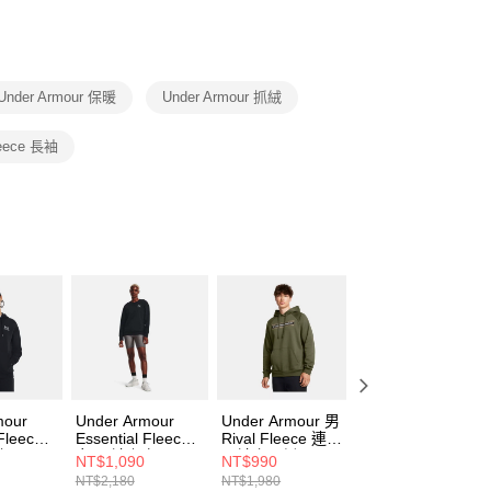
功／繳費後需取消欲退款等相關疑問，請聯繫「AFTEE先享後
援中心」
https://netprotections.freshdesk.com/support/home
項】
恩沛科技股份有限公司提供之「AFTEE先享後付」服務完成之
Under Armour 保暖
Under Armour 抓絨
依本服務之必要範圍內提供個人資料，並將交易相關給付款項請
讓予恩沛科技股份有限公司。
個人資料處理事宜，請瀏覽以下網址：
leece 長袖
ee.tw/terms/#terms3
年的使用者請事先徵得法定代理人或監護人之同意方可使用
E先享後付」，若未經同意申辦者引起之損失，本公司不負相關責
AFTEE先享後付」時，將依據個別帳號之用戶狀況，依本公司
核予不同之上限額度；若仍有額度不足之情形，本公司將視審查
用戶進行身份認證。
一人註冊多個帳號或使用他人資訊註冊。若發現惡意使用之情
科技股份有限公司將有權停止該用戶之使用額度並採取法律行
mour
Under Armour
Under Armour 男
Under Armour 男
 Fleece
Essential Fleece
Rival Fleece 連帽
Rival Fleece 連帽
套
女 長袖上衣
長袖套頭衫
長袖套頭衫
NT$1,090
NT$990
NT$990
001
1373032-001
1386595-390
1386595-001
NT$2,180
NT$1,980
NT$1,980