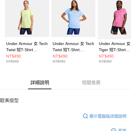
請求用戶進行身份認證。
５．嚴禁一人註冊多個帳號或使用他人資訊註冊。若發現惡意使用之情形，
恩沛科技股份有限公司將有權停止該用戶之使用額度並採取法律行動。
Under Armour 女 Tech
Under Armour 女 Tech
Under Armour 女
Twist 短T-Shirt
Twist 短T-Shirt
Tiger 短T-Shirt
1384230-383
1384230-465
1384222-686
NT$490
NT$490
NT$490
NT$980
NT$980
NT$980
詳細說明
相關推薦
歐美版型
顯示電腦版詳細說明
客服