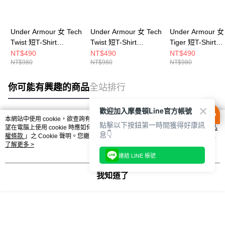
Under Armour 女 Tech
Under Armour 女 Tech
Under Armour 女
Twist 短T-Shirt
Twist 短T-Shirt
Tiger 短T-Shirt
1384230-383
1384230-465
1384222-686
NT$490
NT$490
NT$490
NT$980
NT$980
NT$980
你可能有興趣的商品
全站排行
歡迎加入摩曼頓Line官方帳號
本網站中使用 cookie，欲查詢有關本網站使用 cookie 方式之詳情，及若您不希
點擊以下按鈕第一時間獲得好康訊
熱門標籤
望在電腦上使用 cookie 時應如何變更電腦的 cookie 設定，請參閱本網站「
隱私
息👇
權條款
」之 Cookie 聲明。您繼續使用本網站即表示您同意本公司得按本網站使
用條款之 Cookie 聲明使用 cookie。
了解更多 >
連結 LINE 帳號
我知道了