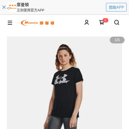
摩曼頓
開啟APP
立刻使用官方APP
0
1
/
6