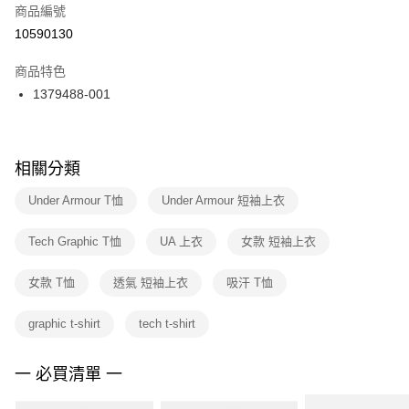
商品編號
宅配
【「AFTEE先享後付」結帳流程】
１．於結帳方式選擇「AFTEE先享後付」後，將跳轉至「AFTEE先享後付」
10590130
每筆NT$100，滿NT$1,500(含以上)免運費
結帳頁面，進行簡訊認證並確認金額後，即可完成結帳。
２．訂單成立數日內，您將收到繳費通知簡訊。
商品特色
付款後門市自取
３．收到繳費通知簡訊後14天內，點擊此簡訊中的連結，可透過四大超商／
1379488-001
每筆NT$100，滿NT$1,500(含以上)免運費
ATM／網路銀行／等多元方式進行付款，方視為交易完成。
※ 請注意：結帳手續完成當下不需立刻繳費，但若您需要取消訂單，請聯絡
購買商品的店家。未經商家同意取消之訂單仍視為有效，需透過AFTEE先享
後付繳納相關費用。
※ 交易是否成功請以「AFTEE先享後付 」之結帳頁面顯示為準，若有關於
相關分類
是否繳費成功／繳費後需取消欲退款等相關疑問，請聯繫「AFTEE先享後付
客戶支援中心」
https://netprotections.freshdesk.com/support/home
Under Armour T恤
Under Armour 短袖上衣
【注意事項】
Tech Graphic T恤
UA 上衣
女款 短袖上衣
１．透過由恩沛科技股份有限公司提供之「AFTEE先享後付」服務完成之交
易，需依本服務之必要範圍內提供個人資料，並將交易相關給付款項請求債
權轉讓予恩沛科技股份有限公司。
女款 T恤
透氣 短袖上衣
吸汗 T恤
２．關於個人資料處理事宜，請瀏覽以下網址：
https://aftee.tw/terms/#terms3
graphic t-shirt
tech t-shirt
３．未成年的使用者請事先徵得法定代理人或監護人之同意方可使用
「AFTEE先享後付」，若未經同意申辦者引起之損失，本公司不負相關責
任。
一 必買清單 一
４．使用「AFTEE先享後付」時，將依據個別帳號之用戶狀況，依本公司即
時審查核予不同之上限額度；若仍有額度不足之情形，本公司將視審查結果