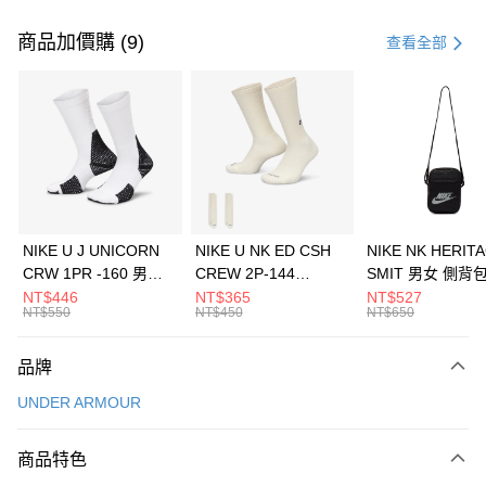
付款方式
信用卡一次付款
商品加價購 (9)
查看全部
信用卡分期付款
3 期 0 利率 每期
NT$393
21家銀行
合作金庫商業銀行
第一商業銀行
LINE Pay
華南商業銀行
彰化商業銀行
Apple Pay
上海商業儲蓄銀行
台北富邦商業銀行
國泰世華商業銀行
兆豐國際商業銀行
悠遊付
臺灣中小企業銀行
台中商業銀行
NIKE U J UNICORN
NIKE U NK ED CSH
NIKE NK HERIT
匯豐（台灣）商業銀行
華泰商業銀行
CRW 1PR -160 男女
CREW 2P-144
SMIT 男女 側背
全盈+PAY
聯邦商業銀行
遠東國際商業銀行
中統襪 FZ3393100
EMBRDY 男女 短統襪
BA5871010
NT$446
NT$365
NT$527
元大商業銀行
永豐商業銀行
NT$550
NT$450
NT$650
AFTEE先享後付
FZ3073133
玉山商業銀行
星展（台灣）商業銀行
相關說明
台新國際商業銀行
中國信託商業銀行
品牌
【關於「AFTEE先享後付」】
台灣樂天信用卡公司
AFTEE先享後付是「在收到商品之後才付款」的支付方式。 讓您購物簡單
運送方式
UNDER ARMOUR
便利好安心！
１．簡單：不需註冊會員、不需綁卡、不需儲值。
7-11取貨(快速到店)
２．便利：只要手機號碼，簡訊認證，即可結帳。
商品特色
每筆NT$100，滿NT$1,500(含以上)免運費
３．安心：先確認商品／服務後，再付款。