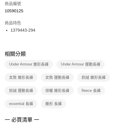
商品編號
宅配
【「AFTEE先享後付」結帳流程】
１．於結帳方式選擇「AFTEE先享後付」後，將跳轉至「AFTEE先享後付」
10590125
每筆NT$100，滿NT$1,500(含以上)免運費
結帳頁面，進行簡訊認證並確認金額後，即可完成結帳。
２．訂單成立數日內，您將收到繳費通知簡訊。
商品特色
付款後門市自取
３．收到繳費通知簡訊後14天內，點擊此簡訊中的連結，可透過四大超商／
1379443-294
每筆NT$100，滿NT$1,500(含以上)免運費
ATM／網路銀行／等多元方式進行付款，方視為交易完成。
※ 請注意：結帳手續完成當下不需立刻繳費，但若您需要取消訂單，請聯絡
購買商品的店家。未經商家同意取消之訂單仍視為有效，需透過AFTEE先享
後付繳納相關費用。
※ 交易是否成功請以「AFTEE先享後付 」之結帳頁面顯示為準，若有關於
相關分類
是否繳費成功／繳費後需取消欲退款等相關疑問，請聯繫「AFTEE先享後付
客戶支援中心」
https://netprotections.freshdesk.com/support/home
Under Armour 錐形長褲
Under Armour 運動長褲
【注意事項】
女款 錐形長褲
女款 運動長褲
抓絨 錐形長褲
１．透過由恩沛科技股份有限公司提供之「AFTEE先享後付」服務完成之交
易，需依本服務之必要範圍內提供個人資料，並將交易相關給付款項請求債
權轉讓予恩沛科技股份有限公司。
抓絨 運動長褲
保暖 錐形長褲
fleece 長褲
２．關於個人資料處理事宜，請瀏覽以下網址：
https://aftee.tw/terms/#terms3
essential 長褲
錐形 長褲
３．未成年的使用者請事先徵得法定代理人或監護人之同意方可使用
「AFTEE先享後付」，若未經同意申辦者引起之損失，本公司不負相關責
任。
一 必買清單 一
４．使用「AFTEE先享後付」時，將依據個別帳號之用戶狀況，依本公司即
時審查核予不同之上限額度；若仍有額度不足之情形，本公司將視審查結果