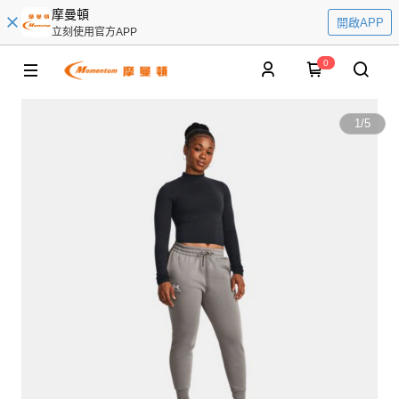
摩曼頓
開啟APP
立刻使用官方APP
0
1
/
5