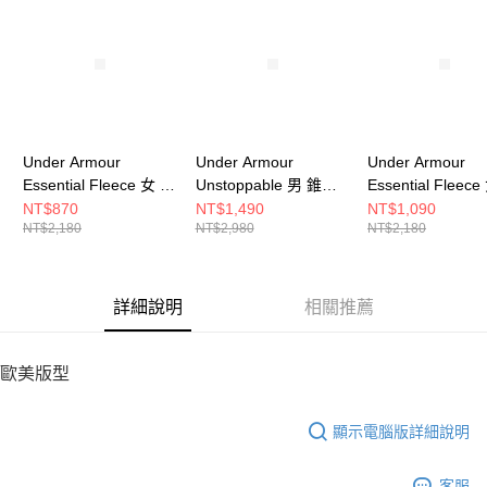
請求用戶進行身份認證。
５．嚴禁一人註冊多個帳號或使用他人資訊註冊。若發現惡意使用之情形，
恩沛科技股份有限公司將有權停止該用戶之使用額度並採取法律行動。
Under Armour
Under Armour
Under Armour
Essential Fleece 女 錐
Unstoppable 男 錐形
Essential Fleec
形長褲 1379443-001
長褲 1352028-390
袖上衣 1373032-
NT$870
NT$1,490
NT$1,090
NT$2,180
NT$2,980
NT$2,180
詳細說明
相關推薦
歐美版型
顯示電腦版詳細說明
客服