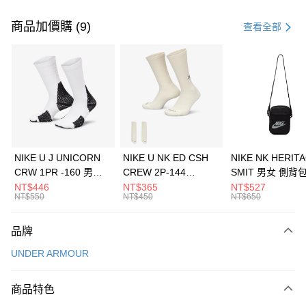
付款方式
信用卡一次付款
商品加價購 (9)
查看全部
信用卡分期付款
3 期 0 利率 每期
NT$726
21家銀行
合作金庫商業銀行
第一商業銀行
LINE Pay
華南商業銀行
彰化商業銀行
Apple Pay
上海商業儲蓄銀行
台北富邦商業銀行
國泰世華商業銀行
兆豐國際商業銀行
悠遊付
臺灣中小企業銀行
台中商業銀行
NIKE U J UNICORN
NIKE U NK ED CSH
NIKE NK HERIT
匯豐（台灣）商業銀行
華泰商業銀行
CRW 1PR -160 男女
CREW 2P-144
SMIT 男女 側背
全盈+PAY
聯邦商業銀行
遠東國際商業銀行
中統襪 FZ3393100
EMBRDY 男女 短統襪
BA5871010
NT$446
NT$365
NT$527
元大商業銀行
永豐商業銀行
NT$550
NT$450
NT$650
AFTEE先享後付
FZ3073133
玉山商業銀行
星展（台灣）商業銀行
相關說明
台新國際商業銀行
中國信託商業銀行
品牌
【關於「AFTEE先享後付」】
台灣樂天信用卡公司
AFTEE先享後付是「在收到商品之後才付款」的支付方式。 讓您購物簡單
運送方式
UNDER ARMOUR
便利好安心！
１．簡單：不需註冊會員、不需綁卡、不需儲值。
7-11取貨(快速到店)
２．便利：只要手機號碼，簡訊認證，即可結帳。
商品特色
每筆NT$100，滿NT$1,500(含以上)免運費
３．安心：先確認商品／服務後，再付款。