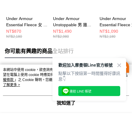
Under Armour
Under Armour
Under Armour
Essential Fleece 女 錐
Unstoppable 男 錐形
Essential Fleec
形長褲 1379443-001
長褲 1352028-390
袖上衣 1373032-
NT$870
NT$1,490
NT$1,090
NT$2,180
NT$2,980
NT$2,180
你可能有興趣的商品
全站排行
歡迎加入摩曼頓Line官方帳號
本網站中使用 cookie，欲查詢有關本網站使用 cookie 方式之詳情，及若您不希
點擊以下按鈕第一時間獲得好康訊
熱門標籤
望在電腦上使用 cookie 時應如何變更電腦的 cookie 設定，請參閱本網站「
隱私
息👇
權條款
」之 Cookie 聲明。您繼續使用本網站即表示您同意本公司得按本網站使
用條款之 Cookie 聲明使用 cookie。
了解更多 >
連結 LINE 帳號
我知道了