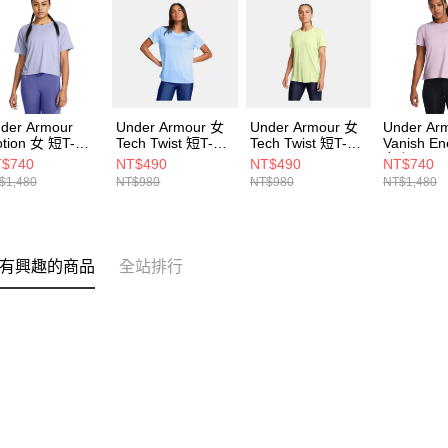
der Armour
Under Armour 女
Under Armour 女
Under Ar
tion 女 短T-
Tech Twist 短T-
Tech Twist 短T-
Vanish En
irt 1379178-
Shirt 1384230-
Shirt 1384230-
女 短T-Shi
$740
NT$490
NT$490
NT$740
9
465
383
1379141-
$1,480
NT$980
NT$980
NT$1,480
有興趣的商品
全站排行