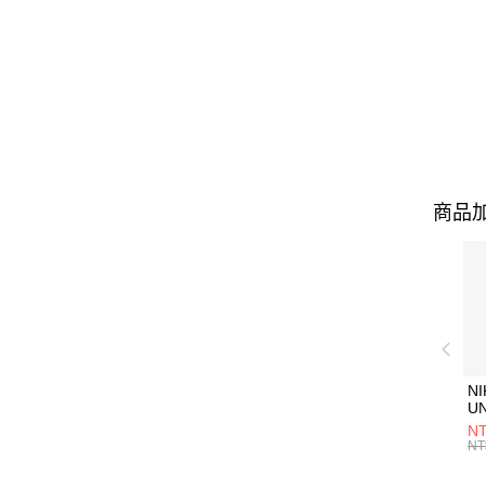
商品加
NI
U
1P
NT
統
NT