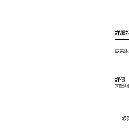
詳細
歐美版
評價
喜歡這
一 必