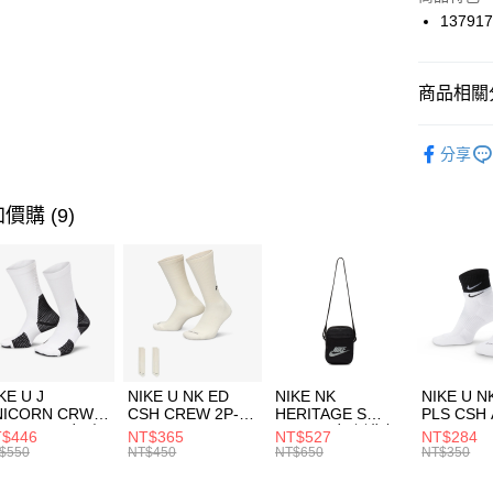
國泰世
137917
悠遊付
臺灣中
匯豐（
全盈+PAY
聯邦商
商品相關分
元大商
AFTEE先
玉山商
品牌
UN
相關說明
分享
台新國
【關於「A
兒童/青少
台灣樂
AFTEE
便利好安
運動類型
運送方式
價購 (9)
１．簡單
２．便利
促銷活動
7-11取貨
３．安心
每筆NT$1
【「AFT
宅配
１．於結帳
付」結帳
每筆NT$1
２．訂單
３．收到繳
付款後門
KE U J
NIKE U NK ED
NIKE NK
NIKE U N
／ATM／
NICORN CRW
CSH CREW 2P-
HERITAGE S
PLS CSH 
每筆NT$1
※ 請注意
R -160 男女 中
144 EMBRDY 男
SMIT 男女 側背包
144 DBL
$446
NT$365
NT$527
NT$284
絡購買商品
襪 FZ3393100
女 短統襪
BA5871010
襪 DH405
$550
NT$450
NT$650
NT$350
先享後付
FZ3073133
※ 交易是