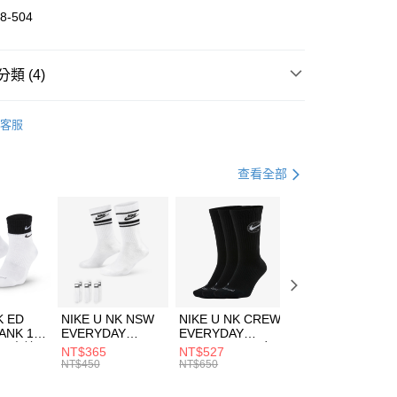
華商業銀行
兆豐國際商業銀行
8-504
小企業銀行
台中商業銀行
台灣）商業銀行
華泰商業銀行
業銀行
遠東國際商業銀行
類 (4)
業銀行
永豐商業銀行
享後付
業銀行
星展（台灣）商業銀行
DER ARMOUR
服飾
客服
際商業銀行
中國信託商業銀行
FTEE先享後付」】
年
上衣
短袖上衣
天信用卡公司
先享後付是「在收到商品之後才付款」的支付方式。 讓您購物簡單
心！
健身重訓
服飾
查看全部
：不需註冊會員、不需綁卡、不需儲值。
：只要手機號碼，簡訊認證，即可結帳。
清爽穿搭｜短袖上衣4折起
(快速到店)
：先確認商品／服務後，再付款。
00，滿NT$1,500(含以上)免運費
EE先享後付」結帳流程】
方式選擇「AFTEE先享後付」後，將跳轉至「AFTEE先享後
頁面，進行簡訊認證並確認金額後，即可完成結帳。
00，滿NT$1,500(含以上)免運費
成立數日內，您將收到繳費通知簡訊。
費通知簡訊後14天內，點擊此簡訊中的連結，可透過四大超商
市自取
K ED
NIKE U NK NSW
NIKE U NK CREW
NIKE U NK
網路銀行／等多元方式進行付款，方視為交易完成。
ANK 1P
EVERYDAY
EVERYDAY
EVERYDAY LTW
00，滿NT$1,500(含以上)免運費
：結帳手續完成當下不需立刻繳費，但若您需要取消訂單，請聯
 男 中統
ESSENTIAL CR
BBALL 3PR 男女
ANKLE 3PR 男女
NT$365
NT$527
NT$365
的店家。未經商家同意取消之訂單仍視為有效，需透過AFTEE
8104
男女 短統襪
長統襪
踝襪 SX7677010
NT$450
NT$650
NT$450
繳納相關費用。
DX5089103
DA2123010
否成功請以「AFTEE先享後付 」之結帳頁面顯示為準，若有關於