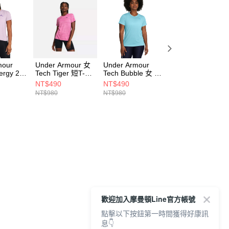
mour
Under Armour 女
Under Armour
Under Armour
ergy 2.0
Tech Tiger 短T-
Tech Bubble 女 短
HEAVYWEIGHT
rt
Shirt 1384222-
T-Shirt 1384232-
男 短T-Shirt
NT$490
NT$490
NT$690
543
686
914
1373997-100
NT$980
NT$980
NT$1,380
歡迎加入摩曼頓Line官方帳號
點擊以下按鈕第一時間獲得好康訊
息👇