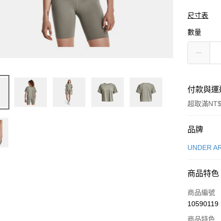
尺寸表
數量
付款與運
超取滿NT$
付款方式
品牌
信用卡一
UNDER A
信用卡分
商品特色
3 期 
商品編號
合作金
LINE Pay
10590119
華南商
Apple Pay
上海商
商品特色