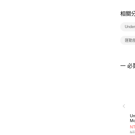
相關
Unde
運動
一 必
Un
Mo
Sh
NT
53
NT