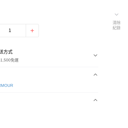
清除
紀錄
送方式
1,500免運
次付款
RMOUR
期付款
0 利率 每期
NT$493
21家銀行
庫商業銀行
第一商業銀行
業銀行
彰化商業銀行
業儲蓄銀行
台北富邦商業銀行