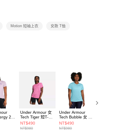
功／繳費後需取消欲退款等相關疑問，請聯繫「AFTEE先享後
援中心」
https://netprotections.freshdesk.com/support/home
項】
恩沛科技股份有限公司提供之「AFTEE先享後付」服務完成之
Motion 短袖上衣
女款 T恤
依本服務之必要範圍內提供個人資料，並將交易相關給付款項請
讓予恩沛科技股份有限公司。
個人資料處理事宜，請瀏覽以下網址：
ee.tw/terms/#terms3
年的使用者請事先徵得法定代理人或監護人之同意方可使用
E先享後付」，若未經同意申辦者引起之損失，本公司不負相關責
AFTEE先享後付」時，將依據個別帳號之用戶狀況，依本公司
核予不同之上限額度；若仍有額度不足之情形，本公司將視審查
用戶進行身份認證。
一人註冊多個帳號或使用他人資訊註冊。若發現惡意使用之情
科技股份有限公司將有權停止該用戶之使用額度並採取法律行
mour
Under Armour 女
Under Armour
Under Armour
ergy 2.0
Tech Tiger 短T-
Tech Bubble 女 短
HEAVYWEIGHT
rt
Shirt 1384222-
T-Shirt 1384232-
男 短T-Shirt
NT$490
NT$490
NT$690
543
686
914
1373997-100
NT$980
NT$980
NT$1,380