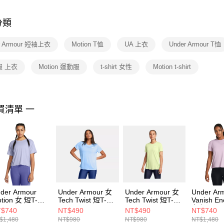
是否繳費成
付客戶支
分類
【注意事
１．透過由
r Armour 短袖上衣
Motion T恤
UA 上衣
Under Armour T恤
交易，需
求債權轉
２．關於
服 上衣
Motion 運動服
t-shirt 女性
Motion t-shirt
https://aft
３．未成
「AFTE
任。
買清單 一
４．使用「
即時審查
結果請求
５．嚴禁
形，恩沛
動。
der Armour
Under Armour 女
Under Armour 女
Under Ar
tion 女 短T-
Tech Twist 短T-
Tech Twist 短T-
Vanish En
irt 1379178-
Shirt 1384230-
Shirt 1384230-
女 短T-Shi
$740
NT$490
NT$490
NT$740
9
465
383
1379141-
$1,480
NT$980
NT$980
NT$1,480