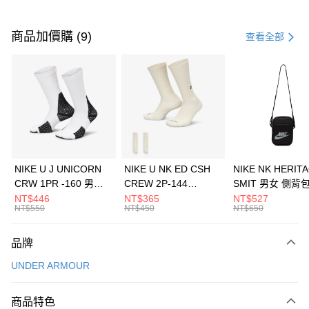
付款方式
信用卡一次付款
商品加價購 (9)
查看全部
信用卡分期付款
3 期 0 利率 每期
NT$493
21家銀行
合作金庫商業銀行
第一商業銀行
LINE Pay
華南商業銀行
彰化商業銀行
Apple Pay
上海商業儲蓄銀行
台北富邦商業銀行
國泰世華商業銀行
兆豐國際商業銀行
悠遊付
臺灣中小企業銀行
台中商業銀行
NIKE U J UNICORN
NIKE U NK ED CSH
NIKE NK HERIT
匯豐（台灣）商業銀行
華泰商業銀行
CRW 1PR -160 男女
CREW 2P-144
SMIT 男女 側背
全盈+PAY
聯邦商業銀行
遠東國際商業銀行
中統襪 FZ3393100
EMBRDY 男女 短統襪
BA5871010
NT$446
NT$365
NT$527
元大商業銀行
永豐商業銀行
NT$550
NT$450
NT$650
AFTEE先享後付
FZ3073133
玉山商業銀行
星展（台灣）商業銀行
相關說明
台新國際商業銀行
中國信託商業銀行
品牌
【關於「AFTEE先享後付」】
台灣樂天信用卡公司
AFTEE先享後付是「在收到商品之後才付款」的支付方式。 讓您購物簡單
運送方式
UNDER ARMOUR
便利好安心！
１．簡單：不需註冊會員、不需綁卡、不需儲值。
7-11取貨(快速到店)
２．便利：只要手機號碼，簡訊認證，即可結帳。
商品特色
每筆NT$100，滿NT$1,500(含以上)免運費
３．安心：先確認商品／服務後，再付款。