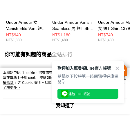
Under Armour 女
Under Armour Vanish
Under Armour Mo
Vanish Elite Vent 短T-
Seamless 男 短T-Shirt
女 短T-Shirt 1379
Shirt 1386400-001
1382801-001
539
NT$940
NT$1,180
NT$740
NT$1,880
NT$1,480
NT$1,480
你可能有興趣的商品
全站排行
歡迎加入摩曼頓Line官方帳號
本網站中使用 cookie，欲查詢有關本網站使用 cookie 方式之詳情，及若您不希
點擊以下按鈕第一時間獲得好康訊
熱門標籤
望在電腦上使用 cookie 時應如何變更電腦的 cookie 設定，請參閱本網站「
隱私
息👇
權條款
」之 Cookie 聲明。您繼續使用本網站即表示您同意本公司得按本網站使
用條款之 Cookie 聲明使用 cookie。
了解更多 >
連結 LINE 帳號
我知道了