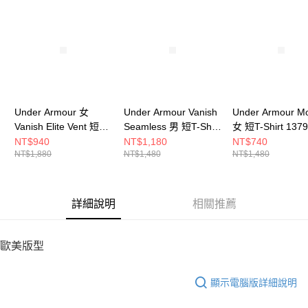
請求用戶進行身份認證。
５．嚴禁一人註冊多個帳號或使用他人資訊註冊。若發現惡意使用之情形，
恩沛科技股份有限公司將有權停止該用戶之使用額度並採取法律行動。
Under Armour 女
Under Armour Vanish
Under Armour Mo
Vanish Elite Vent 短T-
Seamless 男 短T-Shirt
女 短T-Shirt 1379
Shirt 1386400-001
1382801-001
539
NT$940
NT$1,180
NT$740
NT$1,880
NT$1,480
NT$1,480
詳細說明
相關推薦
歐美版型
顯示電腦版詳細說明