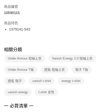
商品編號
宅配
【「AFTEE先享後付」結帳流程】
１．於結帳方式選擇「AFTEE先享後付」後，將跳轉至「AFTEE先享後付」
10590115
每筆NT$100，滿NT$1,500(含以上)免運費
結帳頁面，進行簡訊認證並確認金額後，即可完成結帳。
２．訂單成立數日內，您將收到繳費通知簡訊。
商品特色
付款後門市自取
３．收到繳費通知簡訊後14天內，點擊此簡訊中的連結，可透過四大超商／
1379141-543
每筆NT$100，滿NT$1,500(含以上)免運費
ATM／網路銀行／等多元方式進行付款，方視為交易完成。
※ 請注意：結帳手續完成當下不需立刻繳費，但若您需要取消訂單，請聯絡
購買商品的店家。未經商家同意取消之訂單仍視為有效，需透過AFTEE先享
後付繳納相關費用。
※ 交易是否成功請以「AFTEE先享後付 」之結帳頁面顯示為準，若有關於
相關分類
是否繳費成功／繳費後需取消欲退款等相關疑問，請聯繫「AFTEE先享後付
客戶支援中心」
https://netprotections.freshdesk.com/support/home
Under Armour 短袖上衣
Vanish Energy 2.0 短袖上衣
【注意事項】
Under Armour T恤
透氣 短袖上衣
吸汗 T恤
１．透過由恩沛科技股份有限公司提供之「AFTEE先享後付」服務完成之交
易，需依本服務之必要範圍內提供個人資料，並將交易相關給付款項請求債
權轉讓予恩沛科技股份有限公司。
透氣 吸汗
vanish t-shirt
energy t-shirt
２．關於個人資料處理事宜，請瀏覽以下網址：
https://aftee.tw/terms/#terms3
vanish energy
t-shirt 女性
３．未成年的使用者請事先徵得法定代理人或監護人之同意方可使用
「AFTEE先享後付」，若未經同意申辦者引起之損失，本公司不負相關責
任。
一 必買清單 一
４．使用「AFTEE先享後付」時，將依據個別帳號之用戶狀況，依本公司即
時審查核予不同之上限額度；若仍有額度不足之情形，本公司將視審查結果