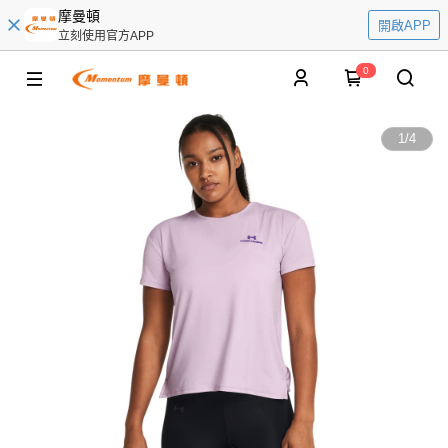
摩曼頓
開啟APP
立刻使用官方APP
0
1
/
4