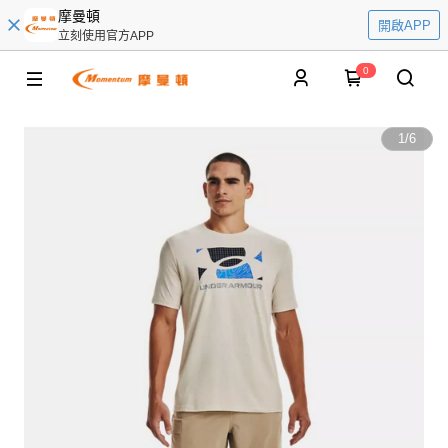
摩曼頓
開啟APP
立刻使用官方APP
0
1
/
6