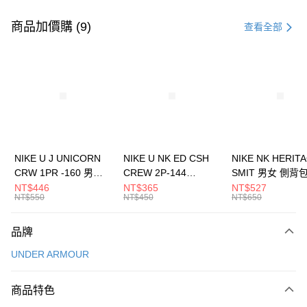
付款方式
信用卡一次付款
商品加價購 (9)
查看全部
信用卡分期付款
3 期 0 利率 每期
NT$360
21家銀行
合作金庫商業銀行
第一商業銀行
LINE Pay
華南商業銀行
彰化商業銀行
Apple Pay
上海商業儲蓄銀行
台北富邦商業銀行
國泰世華商業銀行
兆豐國際商業銀行
悠遊付
臺灣中小企業銀行
台中商業銀行
NIKE U J UNICORN
NIKE U NK ED CSH
NIKE NK HERIT
匯豐（台灣）商業銀行
華泰商業銀行
CRW 1PR -160 男女
CREW 2P-144
SMIT 男女 側背
全盈+PAY
聯邦商業銀行
遠東國際商業銀行
中統襪 FZ3393100
EMBRDY 男女 短統襪
BA5871010
NT$446
NT$365
NT$527
元大商業銀行
永豐商業銀行
NT$550
NT$450
NT$650
AFTEE先享後付
FZ3073133
玉山商業銀行
星展（台灣）商業銀行
相關說明
台新國際商業銀行
中國信託商業銀行
品牌
【關於「AFTEE先享後付」】
台灣樂天信用卡公司
AFTEE先享後付是「在收到商品之後才付款」的支付方式。 讓您購物簡單
運送方式
UNDER ARMOUR
便利好安心！
１．簡單：不需註冊會員、不需綁卡、不需儲值。
7-11取貨(快速到店)
２．便利：只要手機號碼，簡訊認證，即可結帳。
商品特色
每筆NT$100，滿NT$1,500(含以上)免運費
３．安心：先確認商品／服務後，再付款。