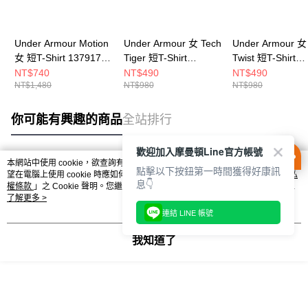
Under Armour Motion
Under Armour 女 Tech
Under Armour 女
女 短T-Shirt 1379178-
Tiger 短T-Shirt
Twist 短T-Shirt
539
1384222-686
1384230-465
NT$740
NT$490
NT$490
NT$1,480
NT$980
NT$980
你可能有興趣的商品
全站排行
歡迎加入摩曼頓Line官方帳號
本網站中使用 cookie，欲查詢有關本網站使用 cookie 方式之詳情，及若您不希
點擊以下按鈕第一時間獲得好康訊
熱門標籤
望在電腦上使用 cookie 時應如何變更電腦的 cookie 設定，請參閱本網站「
隱私
息👇
權條款
」之 Cookie 聲明。您繼續使用本網站即表示您同意本公司得按本網站使
用條款之 Cookie 聲明使用 cookie。
了解更多 >
連結 LINE 帳號
我知道了