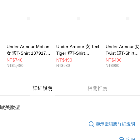
請求用戶進行身份認證。
５．嚴禁一人註冊多個帳號或使用他人資訊註冊。若發現惡意使用之情形，
恩沛科技股份有限公司將有權停止該用戶之使用額度並採取法律行動。
Under Armour Motion
Under Armour 女 Tech
Under Armour 女
女 短T-Shirt 1379178-
Tiger 短T-Shirt
Twist 短T-Shirt
539
1384222-686
1384230-465
NT$740
NT$490
NT$490
NT$1,480
NT$980
NT$980
詳細說明
相關推薦
歐美版型
顯示電腦版詳細說明
客服