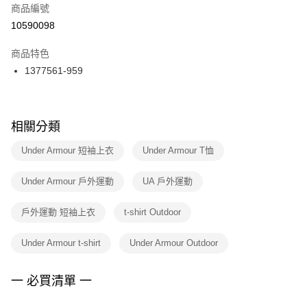
商品編號
宅配
【「AFTEE先享後付」結帳流程】
１．於結帳方式選擇「AFTEE先享後付」後，將跳轉至「AFTEE先享後付」
10590098
每筆NT$100，滿NT$1,500(含以上)免運費
結帳頁面，進行簡訊認證並確認金額後，即可完成結帳。
２．訂單成立數日內，您將收到繳費通知簡訊。
商品特色
付款後門市自取
３．收到繳費通知簡訊後14天內，點擊此簡訊中的連結，可透過四大超商／
1377561-959
每筆NT$100，滿NT$1,500(含以上)免運費
ATM／網路銀行／等多元方式進行付款，方視為交易完成。
※ 請注意：結帳手續完成當下不需立刻繳費，但若您需要取消訂單，請聯絡
購買商品的店家。未經商家同意取消之訂單仍視為有效，需透過AFTEE先享
後付繳納相關費用。
※ 交易是否成功請以「AFTEE先享後付 」之結帳頁面顯示為準，若有關於
相關分類
是否繳費成功／繳費後需取消欲退款等相關疑問，請聯繫「AFTEE先享後付
客戶支援中心」
https://netprotections.freshdesk.com/support/home
Under Armour 短袖上衣
Under Armour T恤
【注意事項】
Under Armour 戶外運動
UA 戶外運動
１．透過由恩沛科技股份有限公司提供之「AFTEE先享後付」服務完成之交
易，需依本服務之必要範圍內提供個人資料，並將交易相關給付款項請求債
權轉讓予恩沛科技股份有限公司。
戶外運動 短袖上衣
t-shirt Outdoor
２．關於個人資料處理事宜，請瀏覽以下網址：
https://aftee.tw/terms/#terms3
Under Armour t-shirt
Under Armour Outdoor
３．未成年的使用者請事先徵得法定代理人或監護人之同意方可使用
「AFTEE先享後付」，若未經同意申辦者引起之損失，本公司不負相關責
任。
一 必買清單 一
４．使用「AFTEE先享後付」時，將依據個別帳號之用戶狀況，依本公司即
時審查核予不同之上限額度；若仍有額度不足之情形，本公司將視審查結果