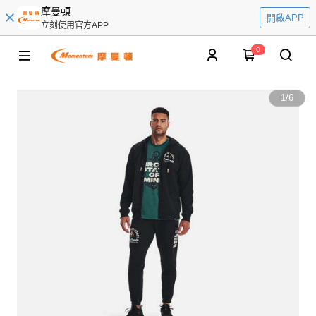
摩曼頓
開啟APP
立刻使用官方APP
0
1
/
6