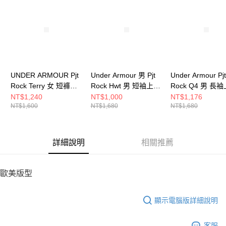
請求用戶進行身份認證。
５．嚴禁一人註冊多個帳號或使用他人資訊註冊。若發現惡意使用之情形，
恩沛科技股份有限公司將有權停止該用戶之使用額度並採取法律行動。
UNDER ARMOUR Pjt
Under Armour 男 Pjt
Under Armour Pjt
Rock Terry 女 短褲
Rock Hwt 男 短袖上衣
Rock Q4 男 長
1389337-001
1389950-100
6005014-308
NT$1,240
NT$1,000
NT$1,176
NT$1,600
NT$1,680
NT$1,680
詳細說明
相關推薦
歐美版型
顯示電腦版詳細說明
客服