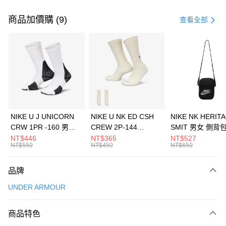
付款方式
信用卡一次付款
商品加價購 (9)
查看全部
信用卡分期付款
3 期 0 利率 每期
NT$1,226
21家銀行
合作金庫商業銀行
第一商業銀行
LINE Pay
華南商業銀行
彰化商業銀行
Apple Pay
上海商業儲蓄銀行
台北富邦商業銀行
國泰世華商業銀行
兆豐國際商業銀行
悠遊付
臺灣中小企業銀行
台中商業銀行
NIKE U J UNICORN
NIKE U NK ED CSH
NIKE NK HERIT
匯豐（台灣）商業銀行
華泰商業銀行
CRW 1PR -160 男女
CREW 2P-144
SMIT 男女 側背
全盈+PAY
聯邦商業銀行
遠東國際商業銀行
中統襪 FZ3393100
EMBRDY 男女 短統襪
BA5871010
NT$446
NT$365
NT$527
元大商業銀行
永豐商業銀行
NT$550
NT$450
NT$650
AFTEE先享後付
FZ3073133
玉山商業銀行
星展（台灣）商業銀行
相關說明
台新國際商業銀行
中國信託商業銀行
品牌
【關於「AFTEE先享後付」】
台灣樂天信用卡公司
AFTEE先享後付是「在收到商品之後才付款」的支付方式。 讓您購物簡單
運送方式
UNDER ARMOUR
便利好安心！
１．簡單：不需註冊會員、不需綁卡、不需儲值。
7-11取貨(快速到店)
２．便利：只要手機號碼，簡訊認證，即可結帳。
商品特色
每筆NT$100，滿NT$1,500(含以上)免運費
３．安心：先確認商品／服務後，再付款。