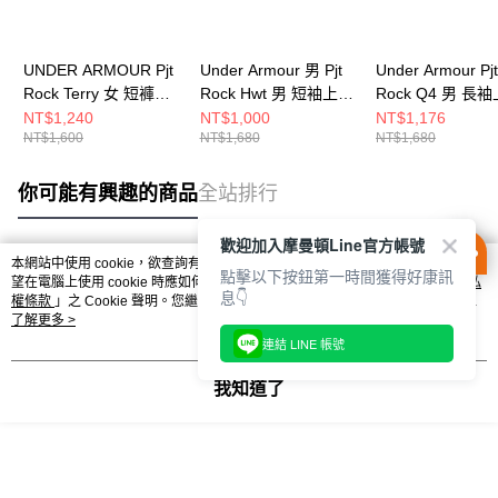
UNDER ARMOUR Pjt
Under Armour 男 Pjt
Under Armour Pjt
Rock Terry 女 短褲
Rock Hwt 男 短袖上衣
Rock Q4 男 長
1389337-001
1389950-100
6005014-308
NT$1,240
NT$1,000
NT$1,176
NT$1,600
NT$1,680
NT$1,680
你可能有興趣的商品
全站排行
歡迎加入摩曼頓Line官方帳號
本網站中使用 cookie，欲查詢有關本網站使用 cookie 方式之詳情，及若您不希
點擊以下按鈕第一時間獲得好康訊
熱門標籤
望在電腦上使用 cookie 時應如何變更電腦的 cookie 設定，請參閱本網站「
隱私
息👇
權條款
」之 Cookie 聲明。您繼續使用本網站即表示您同意本公司得按本網站使
用條款之 Cookie 聲明使用 cookie。
了解更多 >
連結 LINE 帳號
我知道了