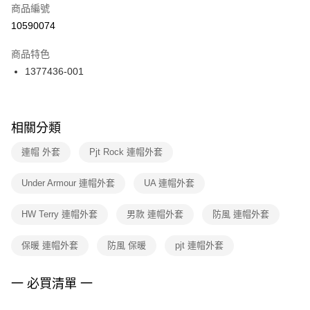
商品編號
宅配
【「AFTEE先享後付」結帳流程】
１．於結帳方式選擇「AFTEE先享後付」後，將跳轉至「AFTEE先享後付」
10590074
每筆NT$100，滿NT$1,500(含以上)免運費
結帳頁面，進行簡訊認證並確認金額後，即可完成結帳。
２．訂單成立數日內，您將收到繳費通知簡訊。
商品特色
付款後門市自取
３．收到繳費通知簡訊後14天內，點擊此簡訊中的連結，可透過四大超商／
1377436-001
每筆NT$100，滿NT$1,500(含以上)免運費
ATM／網路銀行／等多元方式進行付款，方視為交易完成。
※ 請注意：結帳手續完成當下不需立刻繳費，但若您需要取消訂單，請聯絡
購買商品的店家。未經商家同意取消之訂單仍視為有效，需透過AFTEE先享
後付繳納相關費用。
※ 交易是否成功請以「AFTEE先享後付 」之結帳頁面顯示為準，若有關於
相關分類
是否繳費成功／繳費後需取消欲退款等相關疑問，請聯繫「AFTEE先享後付
客戶支援中心」
https://netprotections.freshdesk.com/support/home
連帽 外套
Pjt Rock 連帽外套
【注意事項】
Under Armour 連帽外套
UA 連帽外套
１．透過由恩沛科技股份有限公司提供之「AFTEE先享後付」服務完成之交
易，需依本服務之必要範圍內提供個人資料，並將交易相關給付款項請求債
權轉讓予恩沛科技股份有限公司。
HW Terry 連帽外套
男款 連帽外套
防風 連帽外套
２．關於個人資料處理事宜，請瀏覽以下網址：
https://aftee.tw/terms/#terms3
保暖 連帽外套
防風 保暖
pjt 連帽外套
３．未成年的使用者請事先徵得法定代理人或監護人之同意方可使用
「AFTEE先享後付」，若未經同意申辦者引起之損失，本公司不負相關責
任。
一 必買清單 一
４．使用「AFTEE先享後付」時，將依據個別帳號之用戶狀況，依本公司即
時審查核予不同之上限額度；若仍有額度不足之情形，本公司將視審查結果