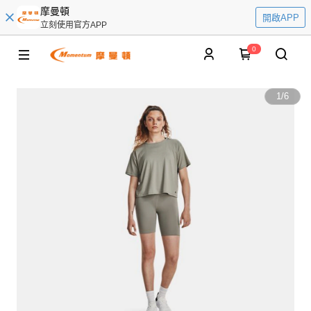
摩曼頓
開啟APP
立刻使用官方APP
0
1
/
6