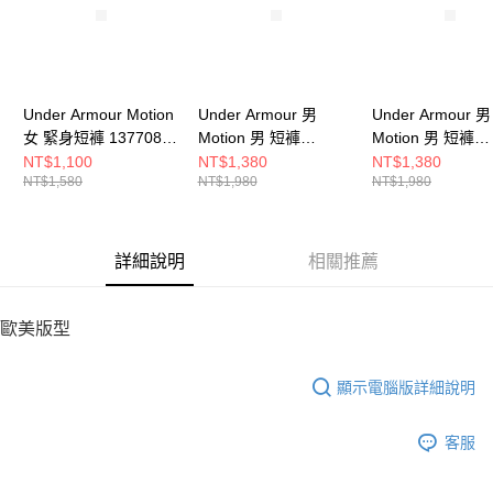
請求用戶進行身份認證。
５．嚴禁一人註冊多個帳號或使用他人資訊註冊。若發現惡意使用之情形，
恩沛科技股份有限公司將有權停止該用戶之使用額度並採取法律行動。
Under Armour Motion
Under Armour 男
Under Armour 男
女 緊身短褲 1377088-
Motion 男 短褲
Motion 男 短褲
001
1386982-025
1386982-001
NT$1,100
NT$1,380
NT$1,380
NT$1,580
NT$1,980
NT$1,980
詳細說明
相關推薦
歐美版型
顯示電腦版詳細說明
客服