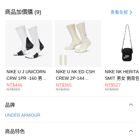
付款方式
信用卡一次付款
商品加價購 (9)
查看全部
信用卡分期付款
3 期 0 利率 每期
NT$526
21家銀行
合作金庫商業銀行
第一商業銀行
LINE Pay
華南商業銀行
彰化商業銀行
Apple Pay
上海商業儲蓄銀行
台北富邦商業銀行
國泰世華商業銀行
兆豐國際商業銀行
悠遊付
臺灣中小企業銀行
台中商業銀行
NIKE U J UNICORN
NIKE U NK ED CSH
NIKE NK HERIT
匯豐（台灣）商業銀行
華泰商業銀行
CRW 1PR -160 男女
CREW 2P-144
SMIT 男女 側背
全盈+PAY
聯邦商業銀行
遠東國際商業銀行
中統襪 FZ3393100
EMBRDY 男女 短統襪
BA5871010
NT$446
NT$365
NT$527
元大商業銀行
永豐商業銀行
NT$550
NT$450
NT$650
AFTEE先享後付
FZ3073133
玉山商業銀行
星展（台灣）商業銀行
相關說明
台新國際商業銀行
中國信託商業銀行
品牌
【關於「AFTEE先享後付」】
台灣樂天信用卡公司
AFTEE先享後付是「在收到商品之後才付款」的支付方式。 讓您購物簡單
運送方式
UNDER ARMOUR
便利好安心！
１．簡單：不需註冊會員、不需綁卡、不需儲值。
7-11取貨(快速到店)
２．便利：只要手機號碼，簡訊認證，即可結帳。
商品特色
每筆NT$100，滿NT$1,500(含以上)免運費
３．安心：先確認商品／服務後，再付款。