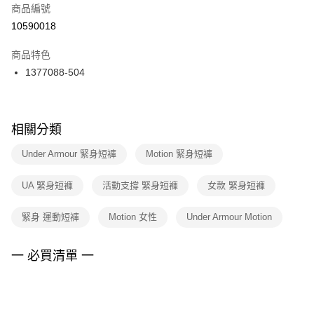
商品編號
宅配
【「AFTEE先享後付」結帳流程】
１．於結帳方式選擇「AFTEE先享後付」後，將跳轉至「AFTEE先享後付」
10590018
每筆NT$100，滿NT$1,500(含以上)免運費
結帳頁面，進行簡訊認證並確認金額後，即可完成結帳。
２．訂單成立數日內，您將收到繳費通知簡訊。
商品特色
付款後門市自取
３．收到繳費通知簡訊後14天內，點擊此簡訊中的連結，可透過四大超商／
1377088-504
每筆NT$100，滿NT$1,500(含以上)免運費
ATM／網路銀行／等多元方式進行付款，方視為交易完成。
※ 請注意：結帳手續完成當下不需立刻繳費，但若您需要取消訂單，請聯絡
購買商品的店家。未經商家同意取消之訂單仍視為有效，需透過AFTEE先享
後付繳納相關費用。
※ 交易是否成功請以「AFTEE先享後付 」之結帳頁面顯示為準，若有關於
相關分類
是否繳費成功／繳費後需取消欲退款等相關疑問，請聯繫「AFTEE先享後付
客戶支援中心」
https://netprotections.freshdesk.com/support/home
Under Armour 緊身短褲
Motion 緊身短褲
【注意事項】
UA 緊身短褲
活動支撐 緊身短褲
女款 緊身短褲
１．透過由恩沛科技股份有限公司提供之「AFTEE先享後付」服務完成之交
易，需依本服務之必要範圍內提供個人資料，並將交易相關給付款項請求債
權轉讓予恩沛科技股份有限公司。
緊身 運動短褲
Motion 女性
Under Armour Motion
２．關於個人資料處理事宜，請瀏覽以下網址：
https://aftee.tw/terms/#terms3
３．未成年的使用者請事先徵得法定代理人或監護人之同意方可使用
一 必買清單 一
「AFTEE先享後付」，若未經同意申辦者引起之損失，本公司不負相關責
任。
４．使用「AFTEE先享後付」時，將依據個別帳號之用戶狀況，依本公司即
時審查核予不同之上限額度；若仍有額度不足之情形，本公司將視審查結果