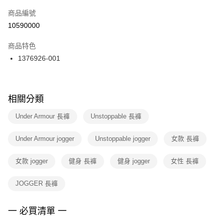
商品編號
宅配
【「AFTEE先享後付」結帳流程】
１．於結帳方式選擇「AFTEE先享後付」後，將跳轉至「AFTEE先享後付」
10590000
每筆NT$100，滿NT$1,500(含以上)免運費
結帳頁面，進行簡訊認證並確認金額後，即可完成結帳。
２．訂單成立數日內，您將收到繳費通知簡訊。
商品特色
付款後門市自取
３．收到繳費通知簡訊後14天內，點擊此簡訊中的連結，可透過四大超商／
1376926-001
每筆NT$100，滿NT$1,500(含以上)免運費
ATM／網路銀行／等多元方式進行付款，方視為交易完成。
※ 請注意：結帳手續完成當下不需立刻繳費，但若您需要取消訂單，請聯絡
購買商品的店家。未經商家同意取消之訂單仍視為有效，需透過AFTEE先享
後付繳納相關費用。
※ 交易是否成功請以「AFTEE先享後付 」之結帳頁面顯示為準，若有關於
相關分類
是否繳費成功／繳費後需取消欲退款等相關疑問，請聯繫「AFTEE先享後付
客戶支援中心」
https://netprotections.freshdesk.com/support/home
Under Armour 長褲
Unstoppable 長褲
【注意事項】
Under Armour jogger
Unstoppable jogger
女款 長褲
１．透過由恩沛科技股份有限公司提供之「AFTEE先享後付」服務完成之交
易，需依本服務之必要範圍內提供個人資料，並將交易相關給付款項請求債
權轉讓予恩沛科技股份有限公司。
女款 jogger
健身 長褲
健身 jogger
女性 長褲
２．關於個人資料處理事宜，請瀏覽以下網址：
https://aftee.tw/terms/#terms3
JOGGER 長褲
３．未成年的使用者請事先徵得法定代理人或監護人之同意方可使用
「AFTEE先享後付」，若未經同意申辦者引起之損失，本公司不負相關責
任。
一 必買清單 一
４．使用「AFTEE先享後付」時，將依據個別帳號之用戶狀況，依本公司即
時審查核予不同之上限額度；若仍有額度不足之情形，本公司將視審查結果