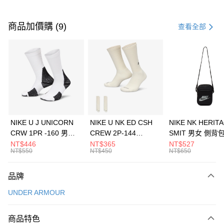
付款方式
信用卡一次付款
商品加價購 (9)
查看全部
信用卡分期付款
3 期 0 利率 每期
NT$1,093
21家銀行
合作金庫商業銀行
第一商業銀行
LINE Pay
華南商業銀行
彰化商業銀行
Apple Pay
上海商業儲蓄銀行
台北富邦商業銀行
國泰世華商業銀行
兆豐國際商業銀行
悠遊付
臺灣中小企業銀行
台中商業銀行
NIKE U J UNICORN
NIKE U NK ED CSH
NIKE NK HERIT
匯豐（台灣）商業銀行
華泰商業銀行
CRW 1PR -160 男女
CREW 2P-144
SMIT 男女 側背
全盈+PAY
聯邦商業銀行
遠東國際商業銀行
中統襪 FZ3393100
EMBRDY 男女 短統襪
BA5871010
NT$446
NT$365
NT$527
元大商業銀行
永豐商業銀行
NT$550
NT$450
NT$650
AFTEE先享後付
FZ3073133
玉山商業銀行
星展（台灣）商業銀行
相關說明
台新國際商業銀行
中國信託商業銀行
品牌
【關於「AFTEE先享後付」】
台灣樂天信用卡公司
AFTEE先享後付是「在收到商品之後才付款」的支付方式。 讓您購物簡單
運送方式
UNDER ARMOUR
便利好安心！
１．簡單：不需註冊會員、不需綁卡、不需儲值。
7-11取貨(快速到店)
２．便利：只要手機號碼，簡訊認證，即可結帳。
商品特色
每筆NT$100，滿NT$1,500(含以上)免運費
３．安心：先確認商品／服務後，再付款。