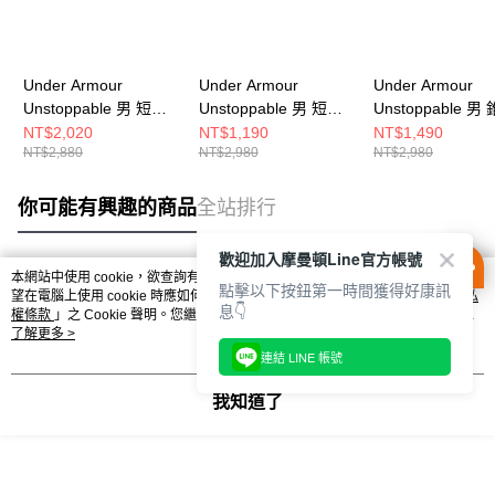
Under Armour
Under Armour
Under Armour
Unstoppable 男 短褲
Unstoppable 男 短褲
Unstoppable 男
1370378-410
1374765-001
長褲 1352028-39
NT$2,020
NT$1,190
NT$1,490
NT$2,880
NT$2,980
NT$2,980
你可能有興趣的商品
全站排行
歡迎加入摩曼頓Line官方帳號
本網站中使用 cookie，欲查詢有關本網站使用 cookie 方式之詳情，及若您不希
點擊以下按鈕第一時間獲得好康訊
熱門標籤
望在電腦上使用 cookie 時應如何變更電腦的 cookie 設定，請參閱本網站「
隱私
息👇
權條款
」之 Cookie 聲明。您繼續使用本網站即表示您同意本公司得按本網站使
用條款之 Cookie 聲明使用 cookie。
了解更多 >
連結 LINE 帳號
我知道了