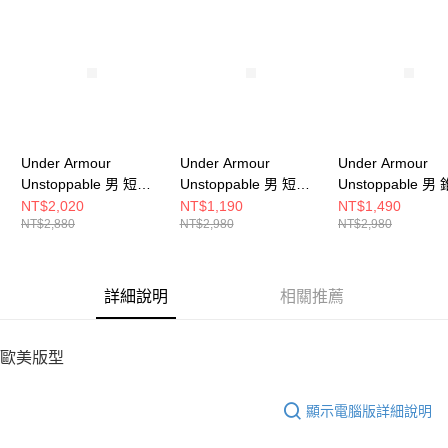
請求用戶進行身份認證。
５．嚴禁一人註冊多個帳號或使用他人資訊註冊。若發現惡意使用之情形，
恩沛科技股份有限公司將有權停止該用戶之使用額度並採取法律行動。
Under Armour
Under Armour
Under Armour
Unstoppable 男 短褲
Unstoppable 男 短褲
Unstoppable 男
1370378-410
1374765-001
長褲 1352028-39
NT$2,020
NT$1,190
NT$1,490
NT$2,880
NT$2,980
NT$2,980
詳細說明
相關推薦
歐美版型
顯示電腦版詳細說明