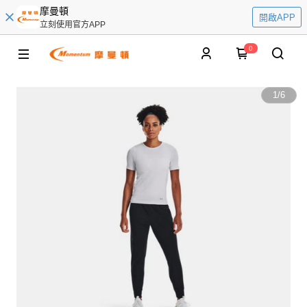
摩曼頓
開啟APP
立刻使用官方APP
0
1
/
6