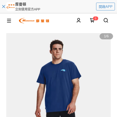
摩曼頓
開啟APP
立刻使用官方APP
0
1
/
6