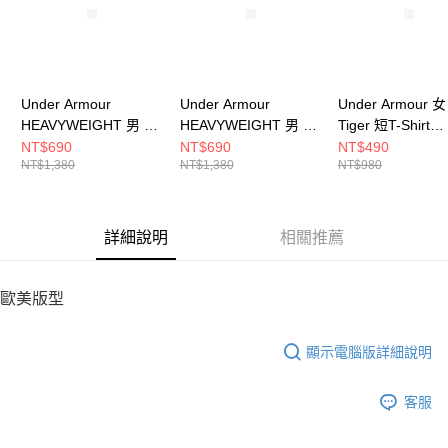
請求用戶進行身份認證。
５．嚴禁一人註冊多個帳號或使用他人資訊註冊。若發現惡意使用之情形，
恩沛科技股份有限公司將有權停止該用戶之使用額度並採取法律行動。
Under Armour
Under Armour
Under Armour 女
HEAVYWEIGHT 男 短
HEAVYWEIGHT 男 短
Tiger 短T-Shirt
T-Shirt 1373997-001
T-Shirt 1373997-100
1384222-686
NT$690
NT$690
NT$490
NT$1,380
NT$1,380
NT$980
詳細說明
相關推薦
歐美版型
顯示電腦版詳細說明
客服