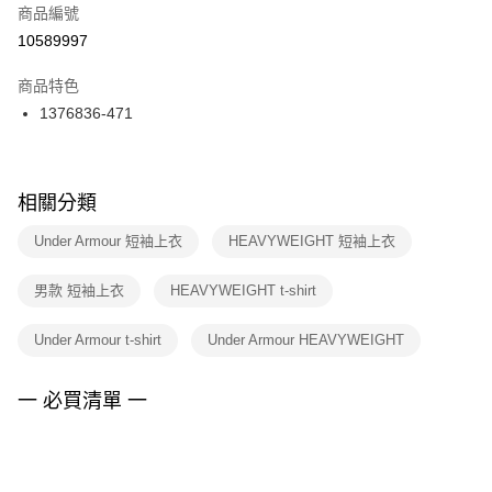
商品編號
宅配
【「AFTEE先享後付」結帳流程】
１．於結帳方式選擇「AFTEE先享後付」後，將跳轉至「AFTEE先享後付」
10589997
每筆NT$100，滿NT$1,500(含以上)免運費
結帳頁面，進行簡訊認證並確認金額後，即可完成結帳。
２．訂單成立數日內，您將收到繳費通知簡訊。
商品特色
付款後門市自取
３．收到繳費通知簡訊後14天內，點擊此簡訊中的連結，可透過四大超商／
1376836-471
每筆NT$100，滿NT$1,500(含以上)免運費
ATM／網路銀行／等多元方式進行付款，方視為交易完成。
※ 請注意：結帳手續完成當下不需立刻繳費，但若您需要取消訂單，請聯絡
購買商品的店家。未經商家同意取消之訂單仍視為有效，需透過AFTEE先享
後付繳納相關費用。
※ 交易是否成功請以「AFTEE先享後付 」之結帳頁面顯示為準，若有關於
相關分類
是否繳費成功／繳費後需取消欲退款等相關疑問，請聯繫「AFTEE先享後付
客戶支援中心」
https://netprotections.freshdesk.com/support/home
Under Armour 短袖上衣
HEAVYWEIGHT 短袖上衣
【注意事項】
男款 短袖上衣
HEAVYWEIGHT t-shirt
１．透過由恩沛科技股份有限公司提供之「AFTEE先享後付」服務完成之交
易，需依本服務之必要範圍內提供個人資料，並將交易相關給付款項請求債
權轉讓予恩沛科技股份有限公司。
Under Armour t-shirt
Under Armour HEAVYWEIGHT
２．關於個人資料處理事宜，請瀏覽以下網址：
https://aftee.tw/terms/#terms3
３．未成年的使用者請事先徵得法定代理人或監護人之同意方可使用
一 必買清單 一
「AFTEE先享後付」，若未經同意申辦者引起之損失，本公司不負相關責
任。
４．使用「AFTEE先享後付」時，將依據個別帳號之用戶狀況，依本公司即
時審查核予不同之上限額度；若仍有額度不足之情形，本公司將視審查結果