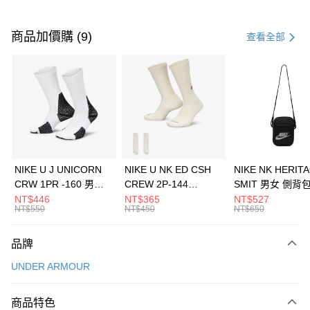
付款方式
信用卡一次付款
商品加價購 (9)
查看全部
信用卡分期付款
3 期 0 利率 每期
NT$726
21家銀行
合作金庫商業銀行
第一商業銀行
LINE Pay
華南商業銀行
彰化商業銀行
Apple Pay
上海商業儲蓄銀行
台北富邦商業銀行
國泰世華商業銀行
兆豐國際商業銀行
悠遊付
臺灣中小企業銀行
台中商業銀行
NIKE U J UNICORN
NIKE U NK ED CSH
NIKE NK HERIT
匯豐（台灣）商業銀行
華泰商業銀行
CRW 1PR -160 男女
CREW 2P-144
SMIT 男女 側背
全盈+PAY
聯邦商業銀行
遠東國際商業銀行
中統襪 FZ3393100
EMBRDY 男女 短統襪
BA5871010
NT$446
NT$365
NT$527
元大商業銀行
永豐商業銀行
NT$550
NT$450
NT$650
AFTEE先享後付
FZ3073133
玉山商業銀行
星展（台灣）商業銀行
相關說明
台新國際商業銀行
中國信託商業銀行
品牌
【關於「AFTEE先享後付」】
台灣樂天信用卡公司
AFTEE先享後付是「在收到商品之後才付款」的支付方式。 讓您購物簡單
運送方式
UNDER ARMOUR
便利好安心！
１．簡單：不需註冊會員、不需綁卡、不需儲值。
7-11取貨(快速到店)
２．便利：只要手機號碼，簡訊認證，即可結帳。
商品特色
每筆NT$100，滿NT$1,500(含以上)免運費
３．安心：先確認商品／服務後，再付款。