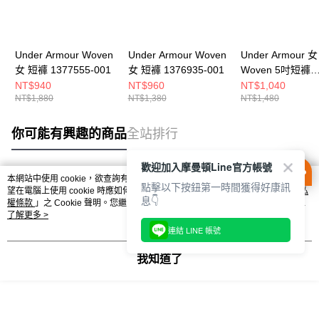
Under Armour Woven
Under Armour Woven
Under Armour 女
女 短褲 1377555-001
女 短褲 1376935-001
Woven 5吋短褲
1376933-001
NT$940
NT$960
NT$1,040
NT$1,880
NT$1,380
NT$1,480
你可能有興趣的商品
全站排行
歡迎加入摩曼頓Line官方帳號
本網站中使用 cookie，欲查詢有關本網站使用 cookie 方式之詳情，及若您不希
點擊以下按鈕第一時間獲得好康訊
熱門標籤
望在電腦上使用 cookie 時應如何變更電腦的 cookie 設定，請參閱本網站「
隱私
息👇
權條款
」之 Cookie 聲明。您繼續使用本網站即表示您同意本公司得按本網站使
用條款之 Cookie 聲明使用 cookie。
了解更多 >
連結 LINE 帳號
我知道了