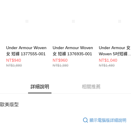
請求用戶進行身份認證。
５．嚴禁一人註冊多個帳號或使用他人資訊註冊。若發現惡意使用之情形，
恩沛科技股份有限公司將有權停止該用戶之使用額度並採取法律行動。
Under Armour Woven
Under Armour Woven
Under Armour 女
女 短褲 1377555-001
女 短褲 1376935-001
Woven 5吋短褲
1376933-001
NT$940
NT$960
NT$1,040
NT$1,880
NT$1,380
NT$1,480
詳細說明
相關推薦
歐美版型
顯示電腦版詳細說明