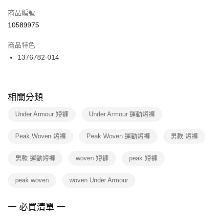
商品編號
宅配
【「AFTEE先享後付」結帳流程】
１．於結帳方式選擇「AFTEE先享後付」後，將跳轉至「AFTEE先享後付」
10589975
每筆NT$100，滿NT$1,500(含以上)免運費
結帳頁面，進行簡訊認證並確認金額後，即可完成結帳。
２．訂單成立數日內，您將收到繳費通知簡訊。
商品特色
付款後門市自取
３．收到繳費通知簡訊後14天內，點擊此簡訊中的連結，可透過四大超商／
1376782-014
每筆NT$100，滿NT$1,500(含以上)免運費
ATM／網路銀行／等多元方式進行付款，方視為交易完成。
※ 請注意：結帳手續完成當下不需立刻繳費，但若您需要取消訂單，請聯絡
購買商品的店家。未經商家同意取消之訂單仍視為有效，需透過AFTEE先享
後付繳納相關費用。
※ 交易是否成功請以「AFTEE先享後付 」之結帳頁面顯示為準，若有關於
相關分類
是否繳費成功／繳費後需取消欲退款等相關疑問，請聯繫「AFTEE先享後付
客戶支援中心」
https://netprotections.freshdesk.com/support/home
Under Armour 短褲
Under Armour 運動短褲
【注意事項】
Peak Woven 短褲
Peak Woven 運動短褲
男款 短褲
１．透過由恩沛科技股份有限公司提供之「AFTEE先享後付」服務完成之交
易，需依本服務之必要範圍內提供個人資料，並將交易相關給付款項請求債
權轉讓予恩沛科技股份有限公司。
男款 運動短褲
woven 短褲
peak 短褲
２．關於個人資料處理事宜，請瀏覽以下網址：
https://aftee.tw/terms/#terms3
peak woven
woven Under Armour
３．未成年的使用者請事先徵得法定代理人或監護人之同意方可使用
「AFTEE先享後付」，若未經同意申辦者引起之損失，本公司不負相關責
任。
一 必買清單 一
４．使用「AFTEE先享後付」時，將依據個別帳號之用戶狀況，依本公司即
時審查核予不同之上限額度；若仍有額度不足之情形，本公司將視審查結果