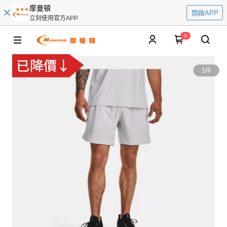
摩曼頓
開啟APP
立刻使用官方APP
0
1
/
6