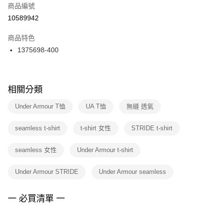
商品編號
宅配
【「AFTEE先享後付」結帳流程】
１．於結帳方式選擇「AFTEE先享後付」後，將跳轉至「AFTEE先享後付」
10589942
每筆NT$100，滿NT$1,500(含以上)免運費
結帳頁面，進行簡訊認證並確認金額後，即可完成結帳。
２．訂單成立數日內，您將收到繳費通知簡訊。
商品特色
付款後門市自取
３．收到繳費通知簡訊後14天內，點擊此簡訊中的連結，可透過四大超商／
1375698-400
每筆NT$100，滿NT$1,500(含以上)免運費
ATM／網路銀行／等多元方式進行付款，方視為交易完成。
※ 請注意：結帳手續完成當下不需立刻繳費，但若您需要取消訂單，請聯絡
購買商品的店家。未經商家同意取消之訂單仍視為有效，需透過AFTEE先享
後付繳納相關費用。
※ 交易是否成功請以「AFTEE先享後付 」之結帳頁面顯示為準，若有關於
相關分類
是否繳費成功／繳費後需取消欲退款等相關疑問，請聯繫「AFTEE先享後付
客戶支援中心」
https://netprotections.freshdesk.com/support/home
Under Armour T恤
UA T恤
無縫 透氣
【注意事項】
seamless t-shirt
t-shirt 女性
STRIDE t-shirt
１．透過由恩沛科技股份有限公司提供之「AFTEE先享後付」服務完成之交
易，需依本服務之必要範圍內提供個人資料，並將交易相關給付款項請求債
權轉讓予恩沛科技股份有限公司。
seamless 女性
Under Armour t-shirt
２．關於個人資料處理事宜，請瀏覽以下網址：
https://aftee.tw/terms/#terms3
Under Armour STRIDE
Under Armour seamless
３．未成年的使用者請事先徵得法定代理人或監護人之同意方可使用
「AFTEE先享後付」，若未經同意申辦者引起之損失，本公司不負相關責
任。
一 必買清單 一
４．使用「AFTEE先享後付」時，將依據個別帳號之用戶狀況，依本公司即
時審查核予不同之上限額度；若仍有額度不足之情形，本公司將視審查結果