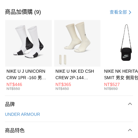
付款方式
信用卡一次付款
商品加價購 (9)
查看全部
信用卡分期付款
3 期 0 利率 每期
NT$660
21家銀行
合作金庫商業銀行
第一商業銀行
LINE Pay
華南商業銀行
彰化商業銀行
Apple Pay
上海商業儲蓄銀行
台北富邦商業銀行
國泰世華商業銀行
兆豐國際商業銀行
悠遊付
臺灣中小企業銀行
台中商業銀行
NIKE U J UNICORN
NIKE U NK ED CSH
NIKE NK HERIT
匯豐（台灣）商業銀行
華泰商業銀行
CRW 1PR -160 男女
CREW 2P-144
SMIT 男女 側背
全盈+PAY
聯邦商業銀行
遠東國際商業銀行
中統襪 FZ3393100
EMBRDY 男女 短統襪
BA5871010
NT$446
NT$365
NT$527
元大商業銀行
永豐商業銀行
NT$550
NT$450
NT$650
AFTEE先享後付
FZ3073133
玉山商業銀行
星展（台灣）商業銀行
相關說明
台新國際商業銀行
中國信託商業銀行
品牌
【關於「AFTEE先享後付」】
台灣樂天信用卡公司
AFTEE先享後付是「在收到商品之後才付款」的支付方式。 讓您購物簡單
運送方式
UNDER ARMOUR
便利好安心！
１．簡單：不需註冊會員、不需綁卡、不需儲值。
7-11取貨(快速到店)
２．便利：只要手機號碼，簡訊認證，即可結帳。
商品特色
每筆NT$100，滿NT$1,500(含以上)免運費
３．安心：先確認商品／服務後，再付款。