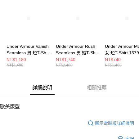
請求用戶進行身份認證。
５．嚴禁一人註冊多個帳號或使用他人資訊註冊。若發現惡意使用之情形，
恩沛科技股份有限公司將有權停止該用戶之使用額度並採取法律行動。
Under Armour Vanish
Under Armour Rush
Under Armour Mo
Seamless 男 短T-Shirt
Seamless 男 短T-Shirt
女 短T-Shirt 1379
1382801-001
1376781-001
539
NT$1,180
NT$1,740
NT$740
NT$1,480
NT$2,480
NT$1,480
詳細說明
相關推薦
歐美版型
顯示電腦版詳細說明
客服