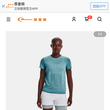
摩曼頓
開啟APP
立刻使用官方APP
0
1
/
6