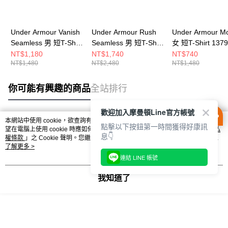
Under Armour Vanish
Under Armour Rush
Under Armour Mo
Seamless 男 短T-Shirt
Seamless 男 短T-Shirt
女 短T-Shirt 1379
1382801-001
1376781-001
539
NT$1,180
NT$1,740
NT$740
NT$1,480
NT$2,480
NT$1,480
你可能有興趣的商品
全站排行
歡迎加入摩曼頓Line官方帳號
本網站中使用 cookie，欲查詢有關本網站使用 cookie 方式之詳情，及若您不希
點擊以下按鈕第一時間獲得好康訊
熱門標籤
望在電腦上使用 cookie 時應如何變更電腦的 cookie 設定，請參閱本網站「
隱私
息👇
權條款
」之 Cookie 聲明。您繼續使用本網站即表示您同意本公司得按本網站使
用條款之 Cookie 聲明使用 cookie。
了解更多 >
連結 LINE 帳號
我知道了