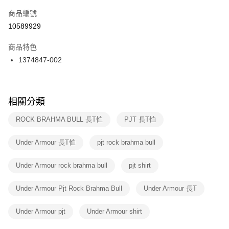
商品編號
宅配
【「AFTEE先享後付」結帳流程】
１．於結帳方式選擇「AFTEE先享後付」後，將跳轉至「AFTEE先享後付」
10589929
每筆NT$100，滿NT$1,500(含以上)免運費
結帳頁面，進行簡訊認證並確認金額後，即可完成結帳。
２．訂單成立數日內，您將收到繳費通知簡訊。
商品特色
付款後門市自取
３．收到繳費通知簡訊後14天內，點擊此簡訊中的連結，可透過四大超商／
1374847-002
每筆NT$100，滿NT$1,500(含以上)免運費
ATM／網路銀行／等多元方式進行付款，方視為交易完成。
※ 請注意：結帳手續完成當下不需立刻繳費，但若您需要取消訂單，請聯絡
購買商品的店家。未經商家同意取消之訂單仍視為有效，需透過AFTEE先享
後付繳納相關費用。
※ 交易是否成功請以「AFTEE先享後付 」之結帳頁面顯示為準，若有關於
相關分類
是否繳費成功／繳費後需取消欲退款等相關疑問，請聯繫「AFTEE先享後付
客戶支援中心」
https://netprotections.freshdesk.com/support/home
ROCK BRAHMA BULL 長T恤
PJT 長T恤
【注意事項】
Under Armour 長T恤
pjt rock brahma bull
１．透過由恩沛科技股份有限公司提供之「AFTEE先享後付」服務完成之交
易，需依本服務之必要範圍內提供個人資料，並將交易相關給付款項請求債
權轉讓予恩沛科技股份有限公司。
Under Armour rock brahma bull
pjt shirt
２．關於個人資料處理事宜，請瀏覽以下網址：
https://aftee.tw/terms/#terms3
Under Armour Pjt Rock Brahma Bull
Under Armour 長T
３．未成年的使用者請事先徵得法定代理人或監護人之同意方可使用
「AFTEE先享後付」，若未經同意申辦者引起之損失，本公司不負相關責
任。
Under Armour pjt
Under Armour shirt
４．使用「AFTEE先享後付」時，將依據個別帳號之用戶狀況，依本公司即
時審查核予不同之上限額度；若仍有額度不足之情形，本公司將視審查結果