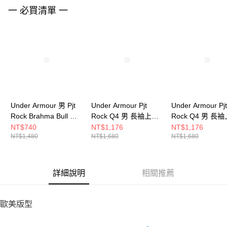
請求用戶進行身份認證。
一 必買清單 一
５．嚴禁一人註冊多個帳號或使用他人資訊註冊。若發現惡意使用之情形，
恩沛科技股份有限公司將有權停止該用戶之使用額度並採取法律行動。
Under Armour 男 Pjt
Under Armour Pjt
Under Armour Pjt
Rock Brahma Bull 短
Rock Q4 男 長袖上衣
Rock Q4 男 長
T-Shirt 1386891-100
6005014-308
6005014-002
NT$740
NT$1,176
NT$1,176
NT$1,480
NT$1,680
NT$1,680
詳細說明
相關推薦
歐美版型