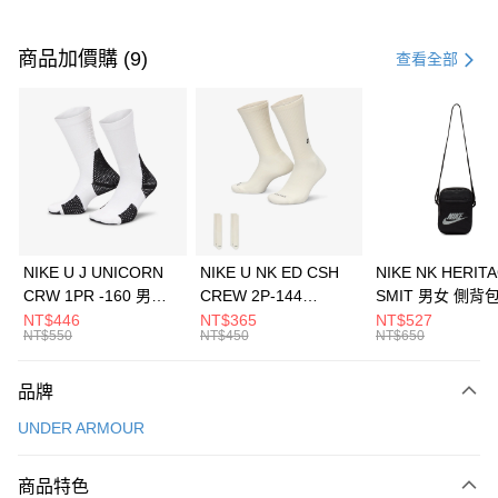
付款方式
信用卡一次付款
商品加價購 (9)
查看全部
信用卡分期付款
3 期 0 利率 每期
NT$560
21家銀行
合作金庫商業銀行
第一商業銀行
LINE Pay
華南商業銀行
彰化商業銀行
Apple Pay
上海商業儲蓄銀行
台北富邦商業銀行
國泰世華商業銀行
兆豐國際商業銀行
悠遊付
臺灣中小企業銀行
台中商業銀行
NIKE U J UNICORN
NIKE U NK ED CSH
NIKE NK HERIT
匯豐（台灣）商業銀行
華泰商業銀行
CRW 1PR -160 男女
CREW 2P-144
SMIT 男女 側背
全盈+PAY
聯邦商業銀行
遠東國際商業銀行
中統襪 FZ3393100
EMBRDY 男女 短統襪
BA5871010
NT$446
NT$365
NT$527
元大商業銀行
永豐商業銀行
NT$550
NT$450
NT$650
AFTEE先享後付
FZ3073133
玉山商業銀行
星展（台灣）商業銀行
相關說明
台新國際商業銀行
中國信託商業銀行
品牌
【關於「AFTEE先享後付」】
台灣樂天信用卡公司
AFTEE先享後付是「在收到商品之後才付款」的支付方式。 讓您購物簡單
運送方式
UNDER ARMOUR
便利好安心！
１．簡單：不需註冊會員、不需綁卡、不需儲值。
7-11取貨(快速到店)
２．便利：只要手機號碼，簡訊認證，即可結帳。
商品特色
每筆NT$100，滿NT$1,500(含以上)免運費
３．安心：先確認商品／服務後，再付款。