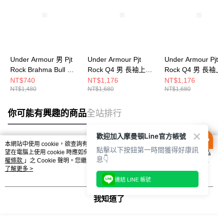
Under Armour 男 Pjt
Under Armour Pjt
Under Armour Pjt
Rock Brahma Bull 短
Rock Q4 男 長袖上衣
Rock Q4 男 長
T-Shirt 1386891-100
6005014-308
6005014-002
NT$740
NT$1,176
NT$1,176
NT$1,480
NT$1,680
NT$1,680
你可能有興趣的商品
全站排行
歡迎加入摩曼頓Line官方帳號
本網站中使用 cookie，欲查詢有關本網站使用 cookie 方式之詳情，及若您不希
點擊以下按鈕第一時間獲得好康訊
熱門標籤
望在電腦上使用 cookie 時應如何變更電腦的 cookie 設定，請參閱本網站「
隱私
息👇
權條款
」之 Cookie 聲明。您繼續使用本網站即表示您同意本公司得按本網站使
用條款之 Cookie 聲明使用 cookie。
了解更多 >
連結 LINE 帳號
我知道了