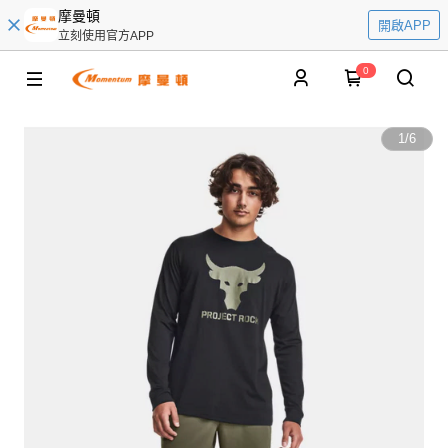
摩曼頓
開啟APP
立刻使用官方APP
0
1
/
6