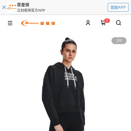
摩曼頓
開啟APP
立刻使用官方APP
0
1
/
6