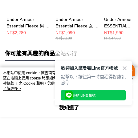
Under Armour
Under Armour
Under Armour
Essential Fleece 男 連
Essential Fleece 女 連
ESSENTIAL
帽T恤 1373880-001
帽T恤 1373033-001
SWACKET 男 
NT$2,280
NT$1,090
NT$1,990
NT$2,180
NT$4,980
套 1378824-011
你可能有興趣的商品
全站排行
歡迎加入摩曼頓Line官方帳號
本網站中使用 cookie，欲查詢有關本網站使用 cookie 方式之詳情，及若您不希
點擊以下按鈕第一時間獲得好康訊
熱門標籤
望在電腦上使用 cookie 時應如何變更電腦的 cookie 設定，請參閱本網站「
隱私
息👇
權條款
」之 Cookie 聲明。您繼續使用本網站即表示您同意本公司得按本網站使
用條款之 Cookie 聲明使用 cookie。
了解更多 >
連結 LINE 帳號
我知道了