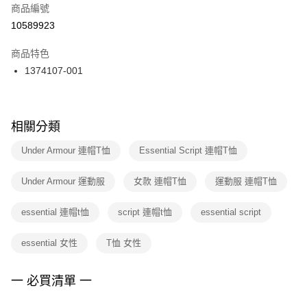
商品編號
宅配
【「AFTEE先享後付」結帳流程】
１．於結帳方式選擇「AFTEE先享後付」後，將跳轉至「AFTEE先享後付」
10589923
每筆NT$100，滿NT$1,500(含以上)免運費
結帳頁面，進行簡訊認證並確認金額後，即可完成結帳。
２．訂單成立數日內，您將收到繳費通知簡訊。
商品特色
付款後門市自取
３．收到繳費通知簡訊後14天內，點擊此簡訊中的連結，可透過四大超商／
1374107-001
每筆NT$100，滿NT$1,500(含以上)免運費
ATM／網路銀行／等多元方式進行付款，方視為交易完成。
※ 請注意：結帳手續完成當下不需立刻繳費，但若您需要取消訂單，請聯絡
購買商品的店家。未經商家同意取消之訂單仍視為有效，需透過AFTEE先享
後付繳納相關費用。
※ 交易是否成功請以「AFTEE先享後付 」之結帳頁面顯示為準，若有關於
相關分類
是否繳費成功／繳費後需取消欲退款等相關疑問，請聯繫「AFTEE先享後付
客戶支援中心」
https://netprotections.freshdesk.com/support/home
Under Armour 連帽T恤
Essential Script 連帽T恤
【注意事項】
Under Armour 運動服
女款 連帽T恤
運動服 連帽T恤
１．透過由恩沛科技股份有限公司提供之「AFTEE先享後付」服務完成之交
易，需依本服務之必要範圍內提供個人資料，並將交易相關給付款項請求債
權轉讓予恩沛科技股份有限公司。
essential 連帽t恤
script 連帽t恤
essential script
２．關於個人資料處理事宜，請瀏覽以下網址：
https://aftee.tw/terms/#terms3
essential 女性
T恤 女性
３．未成年的使用者請事先徵得法定代理人或監護人之同意方可使用
「AFTEE先享後付」，若未經同意申辦者引起之損失，本公司不負相關責
任。
一 必買清單 一
４．使用「AFTEE先享後付」時，將依據個別帳號之用戶狀況，依本公司即
時審查核予不同之上限額度；若仍有額度不足之情形，本公司將視審查結果