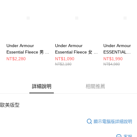
請求用戶進行身份認證。
５．嚴禁一人註冊多個帳號或使用他人資訊註冊。若發現惡意使用之情形，
恩沛科技股份有限公司將有權停止該用戶之使用額度並採取法律行動。
Under Armour
Under Armour
Under Armour
Essential Fleece 男 連
Essential Fleece 女 連
ESSENTIAL
帽T恤 1373880-001
帽T恤 1373033-001
SWACKET 男 
NT$2,280
NT$1,090
NT$1,990
NT$2,180
NT$4,980
套 1378824-011
詳細說明
相關推薦
歐美版型
顯示電腦版詳細說明
客服