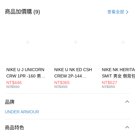
付款方式
信用卡一次付款
商品加價購 (9)
查看全部
信用卡分期付款
3 期 0 利率 每期
NT$1,026
21家銀行
合作金庫商業銀行
第一商業銀行
LINE Pay
華南商業銀行
彰化商業銀行
Apple Pay
上海商業儲蓄銀行
台北富邦商業銀行
國泰世華商業銀行
兆豐國際商業銀行
悠遊付
臺灣中小企業銀行
台中商業銀行
NIKE U J UNICORN
NIKE U NK ED CSH
NIKE NK HERIT
匯豐（台灣）商業銀行
華泰商業銀行
CRW 1PR -160 男女
CREW 2P-144
SMIT 男女 側背
全盈+PAY
聯邦商業銀行
遠東國際商業銀行
中統襪 FZ3393100
EMBRDY 男女 短統襪
BA5871010
NT$446
NT$365
NT$527
元大商業銀行
永豐商業銀行
NT$550
NT$450
NT$650
AFTEE先享後付
FZ3073133
玉山商業銀行
星展（台灣）商業銀行
相關說明
台新國際商業銀行
中國信託商業銀行
品牌
【關於「AFTEE先享後付」】
台灣樂天信用卡公司
AFTEE先享後付是「在收到商品之後才付款」的支付方式。 讓您購物簡單
運送方式
UNDER ARMOUR
便利好安心！
１．簡單：不需註冊會員、不需綁卡、不需儲值。
7-11取貨(快速到店)
２．便利：只要手機號碼，簡訊認證，即可結帳。
商品特色
每筆NT$100，滿NT$1,500(含以上)免運費
３．安心：先確認商品／服務後，再付款。