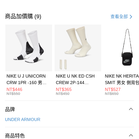
付款方式
信用卡一次付款
商品加價購 (9)
查看全部
信用卡分期付款
3 期 0 利率 每期
NT$460
21家銀行
合作金庫商業銀行
第一商業銀行
LINE Pay
華南商業銀行
彰化商業銀行
Apple Pay
上海商業儲蓄銀行
台北富邦商業銀行
國泰世華商業銀行
兆豐國際商業銀行
悠遊付
臺灣中小企業銀行
台中商業銀行
NIKE U J UNICORN
NIKE U NK ED CSH
NIKE NK HERIT
匯豐（台灣）商業銀行
華泰商業銀行
CRW 1PR -160 男女
CREW 2P-144
SMIT 男女 側背
全盈+PAY
聯邦商業銀行
遠東國際商業銀行
中統襪 FZ3393100
EMBRDY 男女 短統襪
BA5871010
NT$446
NT$365
NT$527
元大商業銀行
永豐商業銀行
NT$550
NT$450
NT$650
AFTEE先享後付
FZ3073133
玉山商業銀行
星展（台灣）商業銀行
相關說明
台新國際商業銀行
中國信託商業銀行
品牌
【關於「AFTEE先享後付」】
台灣樂天信用卡公司
AFTEE先享後付是「在收到商品之後才付款」的支付方式。 讓您購物簡單
運送方式
UNDER ARMOUR
便利好安心！
１．簡單：不需註冊會員、不需綁卡、不需儲值。
7-11取貨(快速到店)
２．便利：只要手機號碼，簡訊認證，即可結帳。
商品特色
每筆NT$100，滿NT$1,500(含以上)免運費
３．安心：先確認商品／服務後，再付款。