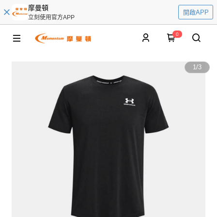
摩曼頓
開啟APP
立刻使用官方APP
0
1
/
3