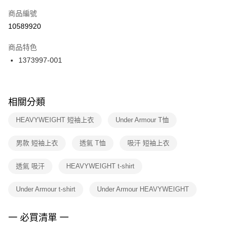
商品編號
宅配
【「AFTEE先享後付」結帳流程】
１．於結帳方式選擇「AFTEE先享後付」後，將跳轉至「AFTEE先享後付」
10589920
每筆NT$100，滿NT$1,500(含以上)免運費
結帳頁面，進行簡訊認證並確認金額後，即可完成結帳。
２．訂單成立數日內，您將收到繳費通知簡訊。
商品特色
付款後門市自取
３．收到繳費通知簡訊後14天內，點擊此簡訊中的連結，可透過四大超商／
1373997-001
每筆NT$100，滿NT$1,500(含以上)免運費
ATM／網路銀行／等多元方式進行付款，方視為交易完成。
※ 請注意：結帳手續完成當下不需立刻繳費，但若您需要取消訂單，請聯絡
購買商品的店家。未經商家同意取消之訂單仍視為有效，需透過AFTEE先享
後付繳納相關費用。
※ 交易是否成功請以「AFTEE先享後付 」之結帳頁面顯示為準，若有關於
相關分類
是否繳費成功／繳費後需取消欲退款等相關疑問，請聯繫「AFTEE先享後付
客戶支援中心」
https://netprotections.freshdesk.com/support/home
HEAVYWEIGHT 短袖上衣
Under Armour T恤
【注意事項】
男款 短袖上衣
透氣 T恤
吸汗 短袖上衣
１．透過由恩沛科技股份有限公司提供之「AFTEE先享後付」服務完成之交
易，需依本服務之必要範圍內提供個人資料，並將交易相關給付款項請求債
權轉讓予恩沛科技股份有限公司。
透氣 吸汗
HEAVYWEIGHT t-shirt
２．關於個人資料處理事宜，請瀏覽以下網址：
https://aftee.tw/terms/#terms3
Under Armour t-shirt
Under Armour HEAVYWEIGHT
３．未成年的使用者請事先徵得法定代理人或監護人之同意方可使用
「AFTEE先享後付」，若未經同意申辦者引起之損失，本公司不負相關責
任。
一 必買清單 一
４．使用「AFTEE先享後付」時，將依據個別帳號之用戶狀況，依本公司即
時審查核予不同之上限額度；若仍有額度不足之情形，本公司將視審查結果