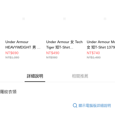
請求用戶進行身份認證。
５．嚴禁一人註冊多個帳號或使用他人資訊註冊。若發現惡意使用之情形，
恩沛科技股份有限公司將有權停止該用戶之使用額度並採取法律行動。
Under Armour
Under Armour 女 Tech
Under Armour Mo
HEAVYWEIGHT 男 短
Tiger 短T-Shirt
女 短T-Shirt 1379
T-Shirt 1373997-100
1384222-686
539
NT$690
NT$490
NT$740
NT$1,380
NT$980
NT$1,480
詳細說明
相關推薦
羅紋衣領
顯示電腦版詳細說明