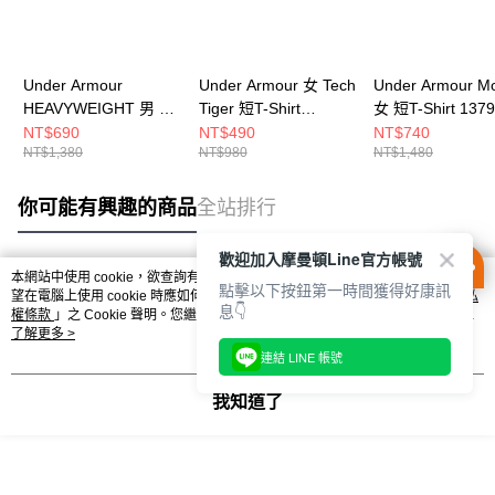
Under Armour
Under Armour 女 Tech
Under Armour Mo
HEAVYWEIGHT 男 短
Tiger 短T-Shirt
女 短T-Shirt 1379
T-Shirt 1373997-100
1384222-686
539
NT$690
NT$490
NT$740
NT$1,380
NT$980
NT$1,480
你可能有興趣的商品
全站排行
歡迎加入摩曼頓Line官方帳號
本網站中使用 cookie，欲查詢有關本網站使用 cookie 方式之詳情，及若您不希
點擊以下按鈕第一時間獲得好康訊
熱門標籤
望在電腦上使用 cookie 時應如何變更電腦的 cookie 設定，請參閱本網站「
隱私
息👇
權條款
」之 Cookie 聲明。您繼續使用本網站即表示您同意本公司得按本網站使
用條款之 Cookie 聲明使用 cookie。
了解更多 >
連結 LINE 帳號
我知道了