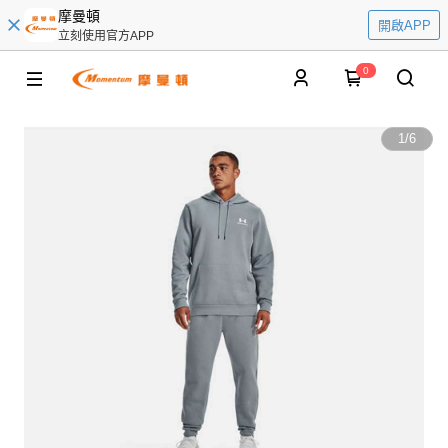
摩曼頓
開啟APP
立刻使用官方APP
0
1
/
6