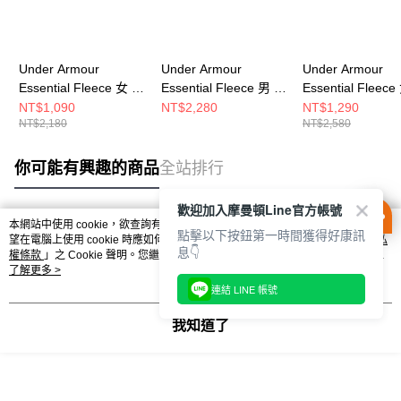
Under Armour
Under Armour
Under Armour
Essential Fleece 女 連
Essential Fleece 男 連
Essential Fleec
帽T恤 1373033-001
帽T恤 1373880-001
帽外套 1379474-
NT$1,090
NT$2,280
NT$1,290
NT$2,180
NT$2,580
你可能有興趣的商品
全站排行
歡迎加入摩曼頓Line官方帳號
本網站中使用 cookie，欲查詢有關本網站使用 cookie 方式之詳情，及若您不希
點擊以下按鈕第一時間獲得好康訊
熱門標籤
望在電腦上使用 cookie 時應如何變更電腦的 cookie 設定，請參閱本網站「
隱私
息👇
權條款
」之 Cookie 聲明。您繼續使用本網站即表示您同意本公司得按本網站使
用條款之 Cookie 聲明使用 cookie。
了解更多 >
連結 LINE 帳號
我知道了