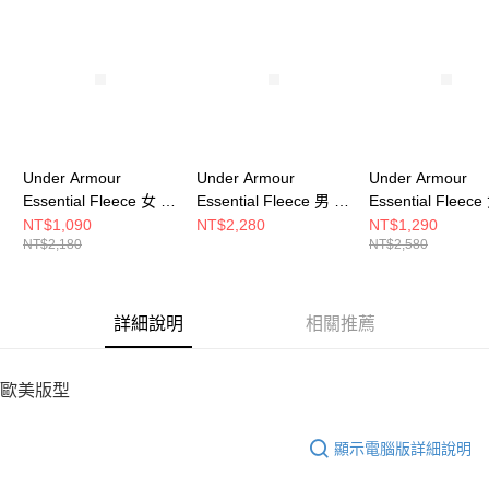
請求用戶進行身份認證。
５．嚴禁一人註冊多個帳號或使用他人資訊註冊。若發現惡意使用之情形，
恩沛科技股份有限公司將有權停止該用戶之使用額度並採取法律行動。
Under Armour
Under Armour
Under Armour
Essential Fleece 女 連
Essential Fleece 男 連
Essential Fleec
帽T恤 1373033-001
帽T恤 1373880-001
帽外套 1379474-
NT$1,090
NT$2,280
NT$1,290
NT$2,180
NT$2,580
詳細說明
相關推薦
歐美版型
顯示電腦版詳細說明