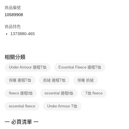
商品編號
宅配
【「AFTEE先享後付」結帳流程】
１．於結帳方式選擇「AFTEE先享後付」後，將跳轉至「AFTEE先享後付」
10589908
每筆NT$100，滿NT$1,500(含以上)免運費
結帳頁面，進行簡訊認證並確認金額後，即可完成結帳。
２．訂單成立數日內，您將收到繳費通知簡訊。
商品特色
付款後門市自取
３．收到繳費通知簡訊後14天內，點擊此簡訊中的連結，可透過四大超商／
1373880-465
每筆NT$100，滿NT$1,500(含以上)免運費
ATM／網路銀行／等多元方式進行付款，方視為交易完成。
※ 請注意：結帳手續完成當下不需立刻繳費，但若您需要取消訂單，請聯絡
購買商品的店家。未經商家同意取消之訂單仍視為有效，需透過AFTEE先享
後付繳納相關費用。
※ 交易是否成功請以「AFTEE先享後付 」之結帳頁面顯示為準，若有關於
相關分類
是否繳費成功／繳費後需取消欲退款等相關疑問，請聯繫「AFTEE先享後付
客戶支援中心」
https://netprotections.freshdesk.com/support/home
Under Armour 連帽T恤
Essential Fleece 連帽T恤
【注意事項】
保暖 連帽T恤
抓絨 連帽T恤
保暖 抓絨
１．透過由恩沛科技股份有限公司提供之「AFTEE先享後付」服務完成之交
易，需依本服務之必要範圍內提供個人資料，並將交易相關給付款項請求債
權轉讓予恩沛科技股份有限公司。
fleece 連帽t恤
essential 連帽t恤
T恤 fleece
２．關於個人資料處理事宜，請瀏覽以下網址：
https://aftee.tw/terms/#terms3
essential fleece
Under Armour T恤
３．未成年的使用者請事先徵得法定代理人或監護人之同意方可使用
「AFTEE先享後付」，若未經同意申辦者引起之損失，本公司不負相關責
任。
一 必買清單 一
４．使用「AFTEE先享後付」時，將依據個別帳號之用戶狀況，依本公司即
時審查核予不同之上限額度；若仍有額度不足之情形，本公司將視審查結果