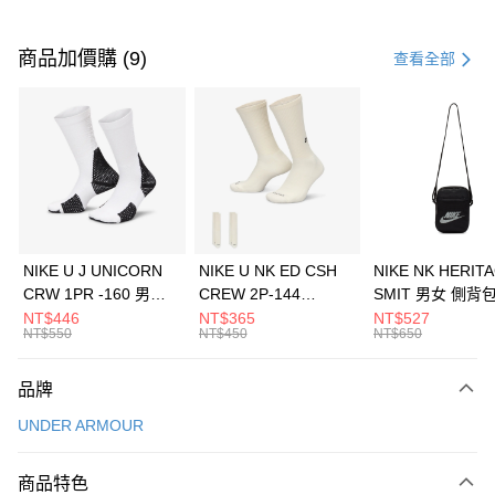
付款方式
信用卡一次付款
商品加價購 (9)
查看全部
信用卡分期付款
3 期 0 利率 每期
NT$760
21家銀行
合作金庫商業銀行
第一商業銀行
LINE Pay
華南商業銀行
彰化商業銀行
Apple Pay
上海商業儲蓄銀行
台北富邦商業銀行
國泰世華商業銀行
兆豐國際商業銀行
悠遊付
臺灣中小企業銀行
台中商業銀行
NIKE U J UNICORN
NIKE U NK ED CSH
NIKE NK HERIT
匯豐（台灣）商業銀行
華泰商業銀行
CRW 1PR -160 男女
CREW 2P-144
SMIT 男女 側背
全盈+PAY
聯邦商業銀行
遠東國際商業銀行
中統襪 FZ3393100
EMBRDY 男女 短統襪
BA5871010
NT$446
NT$365
NT$527
元大商業銀行
永豐商業銀行
NT$550
NT$450
NT$650
AFTEE先享後付
FZ3073133
玉山商業銀行
星展（台灣）商業銀行
相關說明
台新國際商業銀行
中國信託商業銀行
品牌
【關於「AFTEE先享後付」】
台灣樂天信用卡公司
AFTEE先享後付是「在收到商品之後才付款」的支付方式。 讓您購物簡單
運送方式
UNDER ARMOUR
便利好安心！
１．簡單：不需註冊會員、不需綁卡、不需儲值。
7-11取貨(快速到店)
２．便利：只要手機號碼，簡訊認證，即可結帳。
商品特色
每筆NT$100，滿NT$1,500(含以上)免運費
３．安心：先確認商品／服務後，再付款。