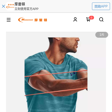
摩曼頓
開啟APP
立刻使用官方APP
0
1
/
6