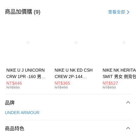
付款方式
信用卡一次付款
商品加價購 (9)
查看全部
信用卡分期付款
3 期 0 利率 每期
NT$493
21家銀行
合作金庫商業銀行
第一商業銀行
LINE Pay
華南商業銀行
彰化商業銀行
Apple Pay
上海商業儲蓄銀行
台北富邦商業銀行
國泰世華商業銀行
兆豐國際商業銀行
悠遊付
臺灣中小企業銀行
台中商業銀行
NIKE U J UNICORN
NIKE U NK ED CSH
NIKE NK HERIT
匯豐（台灣）商業銀行
華泰商業銀行
CRW 1PR -160 男女
CREW 2P-144
SMIT 男女 側背
全盈+PAY
聯邦商業銀行
遠東國際商業銀行
中統襪 FZ3393100
EMBRDY 男女 短統襪
BA5871010
NT$446
NT$365
NT$527
元大商業銀行
永豐商業銀行
NT$550
NT$450
NT$650
AFTEE先享後付
FZ3073133
玉山商業銀行
星展（台灣）商業銀行
相關說明
台新國際商業銀行
中國信託商業銀行
品牌
【關於「AFTEE先享後付」】
台灣樂天信用卡公司
AFTEE先享後付是「在收到商品之後才付款」的支付方式。 讓您購物簡單
運送方式
UNDER ARMOUR
便利好安心！
１．簡單：不需註冊會員、不需綁卡、不需儲值。
7-11取貨(快速到店)
２．便利：只要手機號碼，簡訊認證，即可結帳。
商品特色
每筆NT$100，滿NT$1,500(含以上)免運費
３．安心：先確認商品／服務後，再付款。