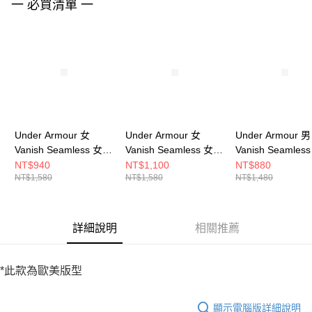
請求用戶進行身份認證。
一 必買清單 一
５．嚴禁一人註冊多個帳號或使用他人資訊註冊。若發現惡意使用之情形，
恩沛科技股份有限公司將有權停止該用戶之使用額度並採取法律行動。
Under Armour 女
Under Armour 女
Under Armour 男
Vanish Seamless 女
Vanish Seamless 女
Vanish Seamles
短袖上衣 1384406-
短袖上衣 1384406-
短袖上衣 138280
NT$940
NT$1,100
NT$880
NT$1,580
NT$1,580
NT$1,480
466
001
348
詳細說明
相關推薦
*此款為歐美版型
顯示電腦版詳細說明