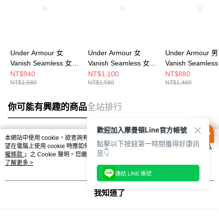
Under Armour 女
Under Armour 女
Under Armour 男
Vanish Seamless 女
Vanish Seamless 女
Vanish Seamles
短袖上衣 1384406-
短袖上衣 1384406-
短袖上衣 138280
NT$940
NT$1,100
NT$880
NT$1,580
NT$1,580
NT$1,480
466
001
348
你可能有興趣的商品
全站排行
歡迎加入摩曼頓Line官方帳號
本網站中使用 cookie，欲查詢有關本網站使用 cookie 方式之詳情，及若您不希
點擊以下按鈕第一時間獲得好康訊
熱門標籤
望在電腦上使用 cookie 時應如何變更電腦的 cookie 設定，請參閱本網站「
隱私
息👇
權條款
」之 Cookie 聲明。您繼續使用本網站即表示您同意本公司得按本網站使
用條款之 Cookie 聲明使用 cookie。
了解更多 >
連結 LINE 帳號
我知道了