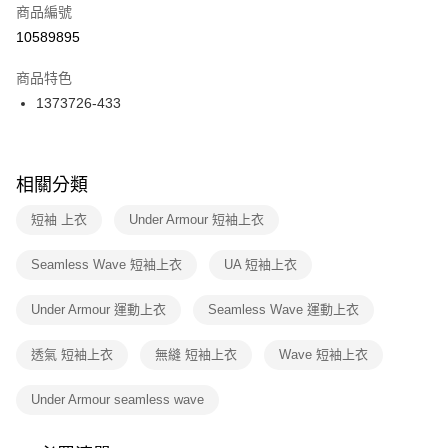
商品編號
宅配
【「AFTEE先享後付」結帳流程】
１．於結帳方式選擇「AFTEE先享後付」後，將跳轉至「AFTEE先享後付」
10589895
每筆NT$100，滿NT$1,500(含以上)免運費
結帳頁面，進行簡訊認證並確認金額後，即可完成結帳。
２．訂單成立數日內，您將收到繳費通知簡訊。
商品特色
付款後門市自取
３．收到繳費通知簡訊後14天內，點擊此簡訊中的連結，可透過四大超商／
1373726-433
每筆NT$100，滿NT$1,500(含以上)免運費
ATM／網路銀行／等多元方式進行付款，方視為交易完成。
※ 請注意：結帳手續完成當下不需立刻繳費，但若您需要取消訂單，請聯絡
購買商品的店家。未經商家同意取消之訂單仍視為有效，需透過AFTEE先享
後付繳納相關費用。
※ 交易是否成功請以「AFTEE先享後付 」之結帳頁面顯示為準，若有關於
相關分類
是否繳費成功／繳費後需取消欲退款等相關疑問，請聯繫「AFTEE先享後付
客戶支援中心」
https://netprotections.freshdesk.com/support/home
短袖 上衣
Under Armour 短袖上衣
【注意事項】
Seamless Wave 短袖上衣
UA 短袖上衣
１．透過由恩沛科技股份有限公司提供之「AFTEE先享後付」服務完成之交
易，需依本服務之必要範圍內提供個人資料，並將交易相關給付款項請求債
權轉讓予恩沛科技股份有限公司。
Under Armour 運動上衣
Seamless Wave 運動上衣
２．關於個人資料處理事宜，請瀏覽以下網址：
https://aftee.tw/terms/#terms3
透氣 短袖上衣
無縫 短袖上衣
Wave 短袖上衣
３．未成年的使用者請事先徵得法定代理人或監護人之同意方可使用
「AFTEE先享後付」，若未經同意申辦者引起之損失，本公司不負相關責
任。
Under Armour seamless wave
４．使用「AFTEE先享後付」時，將依據個別帳號之用戶狀況，依本公司即
時審查核予不同之上限額度；若仍有額度不足之情形，本公司將視審查結果