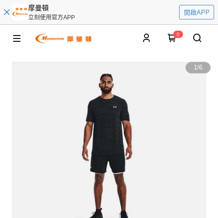
摩曼頓
開啟APP
立刻使用官方APP
0
1
/
6