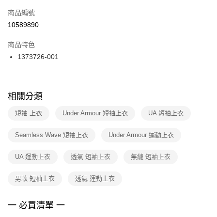
商品編號
宅配
【「AFTEE先享後付」結帳流程】
１．於結帳方式選擇「AFTEE先享後付」後，將跳轉至「AFTEE先享後付」
10589890
每筆NT$100，滿NT$1,500(含以上)免運費
結帳頁面，進行簡訊認證並確認金額後，即可完成結帳。
２．訂單成立數日內，您將收到繳費通知簡訊。
商品特色
付款後門市自取
３．收到繳費通知簡訊後14天內，點擊此簡訊中的連結，可透過四大超商／
1373726-001
每筆NT$100，滿NT$1,500(含以上)免運費
ATM／網路銀行／等多元方式進行付款，方視為交易完成。
※ 請注意：結帳手續完成當下不需立刻繳費，但若您需要取消訂單，請聯絡
購買商品的店家。未經商家同意取消之訂單仍視為有效，需透過AFTEE先享
後付繳納相關費用。
※ 交易是否成功請以「AFTEE先享後付 」之結帳頁面顯示為準，若有關於
相關分類
是否繳費成功／繳費後需取消欲退款等相關疑問，請聯繫「AFTEE先享後付
客戶支援中心」
https://netprotections.freshdesk.com/support/home
短袖 上衣
Under Armour 短袖上衣
UA 短袖上衣
【注意事項】
Seamless Wave 短袖上衣
Under Armour 運動上衣
１．透過由恩沛科技股份有限公司提供之「AFTEE先享後付」服務完成之交
易，需依本服務之必要範圍內提供個人資料，並將交易相關給付款項請求債
權轉讓予恩沛科技股份有限公司。
UA 運動上衣
透氣 短袖上衣
無縫 短袖上衣
２．關於個人資料處理事宜，請瀏覽以下網址：
https://aftee.tw/terms/#terms3
男款 短袖上衣
透氣 運動上衣
３．未成年的使用者請事先徵得法定代理人或監護人之同意方可使用
「AFTEE先享後付」，若未經同意申辦者引起之損失，本公司不負相關責
任。
一 必買清單 一
４．使用「AFTEE先享後付」時，將依據個別帳號之用戶狀況，依本公司即
時審查核予不同之上限額度；若仍有額度不足之情形，本公司將視審查結果