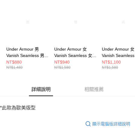
請求用戶進行身份認證。
５．嚴禁一人註冊多個帳號或使用他人資訊註冊。若發現惡意使用之情形，
恩沛科技股份有限公司將有權停止該用戶之使用額度並採取法律行動。
Under Armour 男
Under Armour 女
Under Armour 女
Vanish Seamless 男
Vanish Seamless 女
Vanish Seamles
短袖上衣 1382801-
短袖上衣 1384406-
短袖上衣 138440
NT$880
NT$940
NT$1,100
NT$1,480
NT$1,580
NT$1,580
348
466
001
詳細說明
相關推薦
*此款為歐美版型
顯示電腦版詳細說明