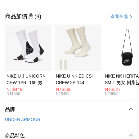
付款方式
信用卡一次付款
商品加價購 (9)
查看全部
信用卡分期付款
3 期 0 利率 每期
NT$493
21家銀行
合作金庫商業銀行
第一商業銀行
LINE Pay
華南商業銀行
彰化商業銀行
Apple Pay
上海商業儲蓄銀行
台北富邦商業銀行
國泰世華商業銀行
兆豐國際商業銀行
悠遊付
臺灣中小企業銀行
台中商業銀行
NIKE U J UNICORN
NIKE U NK ED CSH
NIKE NK HERIT
匯豐（台灣）商業銀行
華泰商業銀行
CRW 1PR -160 男女
CREW 2P-144
SMIT 男女 側背
全盈+PAY
聯邦商業銀行
遠東國際商業銀行
中統襪 FZ3393100
EMBRDY 男女 短統襪
BA5871010
NT$446
NT$365
NT$527
元大商業銀行
永豐商業銀行
NT$550
NT$450
NT$650
AFTEE先享後付
FZ3073133
玉山商業銀行
星展（台灣）商業銀行
相關說明
台新國際商業銀行
中國信託商業銀行
品牌
【關於「AFTEE先享後付」】
台灣樂天信用卡公司
AFTEE先享後付是「在收到商品之後才付款」的支付方式。 讓您購物簡單
運送方式
UNDER ARMOUR
便利好安心！
１．簡單：不需註冊會員、不需綁卡、不需儲值。
7-11取貨(快速到店)
２．便利：只要手機號碼，簡訊認證，即可結帳。
商品特色
每筆NT$100，滿NT$1,500(含以上)免運費
３．安心：先確認商品／服務後，再付款。