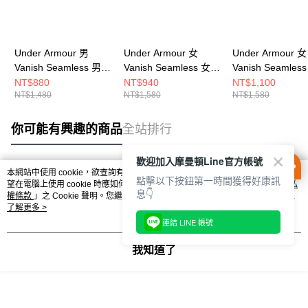
Under Armour 男
Under Armour 女
Under Armour 女
Vanish Seamless 男
Vanish Seamless 女
Vanish Seamles
短袖上衣 1382801-
短袖上衣 1384406-
短袖上衣 138440
NT$880
NT$940
NT$1,100
NT$1,480
NT$1,580
NT$1,580
348
466
001
你可能有興趣的商品
全站排行
歡迎加入摩曼頓Line官方帳號
本網站中使用 cookie，欲查詢有關本網站使用 cookie 方式之詳情，及若您不希
點擊以下按鈕第一時間獲得好康訊
熱門標籤
望在電腦上使用 cookie 時應如何變更電腦的 cookie 設定，請參閱本網站「
隱私
息👇
權條款
」之 Cookie 聲明。您繼續使用本網站即表示您同意本公司得按本網站使
用條款之 Cookie 聲明使用 cookie。
了解更多 >
連結 LINE 帳號
我知道了