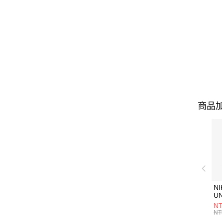
商品加
NI
U
1P
NT
統
NT