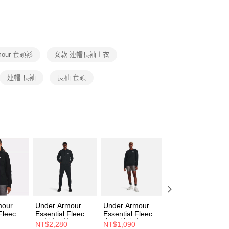
否成功請以「AFTEE先享後付 」之結帳頁面顯示為準，若有關於
功／繳費後需取消欲退款等相關疑問，請聯繫「AFTEE先享後
援中心」
https://netprotections.freshdesk.com/support/home
項】
恩沛科技股份有限公司提供之「AFTEE先享後付」服務完成之
rmour 套頭衫
女款 連帽長袖上衣
依本服務之必要範圍內提供個人資料，並將交易相關給付款項請
讓予恩沛科技股份有限公司。
個人資料處理事宜，請瀏覽以下網址：
連帽 長袖
長袖 套頭
ee.tw/terms/#terms3
年的使用者請事先徵得法定代理人或監護人之同意方可使用
E先享後付」，若未經同意申辦者引起之損失，本公司不負相關責
AFTEE先享後付」時，將依據個別帳號之用戶狀況，依本公司
核予不同之上限額度；若仍有額度不足之情形，本公司將視審查
用戶進行身份認證。
一人註冊多個帳號或使用他人資訊註冊。若發現惡意使用之情
科技股份有限公司將有權停止該用戶之使用額度並採取法律行
mour
Under Armour
Under Armour
Under Armour 男
 Fleece
Essential Fleece
Essential Fleece
Rival Fleece 連帽
恤
男 連帽T恤
女 長袖上衣
長袖套頭衫
NT$2,280
NT$1,090
NT$990