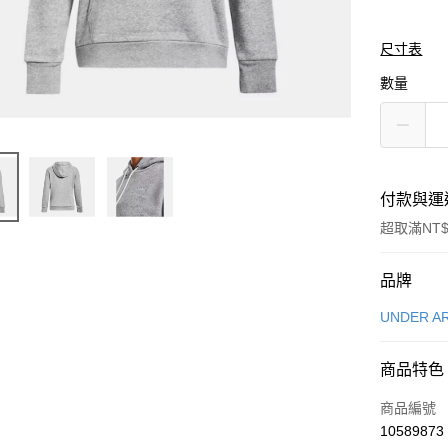
尺寸表
數量
付款與運
超取滿NT$
付款方式
品牌
信用卡一
UNDER A
信用卡分
商品特色
3 期 
商品編號
合作金
LINE Pay
10589873
華南商