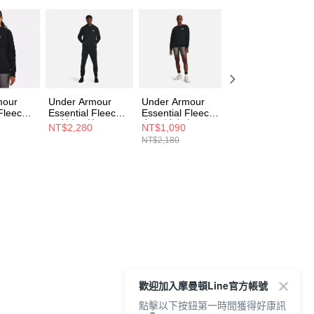
mour
Under Armour
Under Armour
Under Armour 男
 Fleece
Essential Fleece
Essential Fleece
Rival Fleece 連帽
恤
男 連帽T恤
女 長袖上衣
長袖套頭衫
NT$2,280
NT$1,090
NT$990
001
1373880-001
1373032-001
1386595-390
NT$2,180
NT$1,980
歡迎加入摩曼頓Line官方帳號
點擊以下按鈕第一時間獲得好康訊