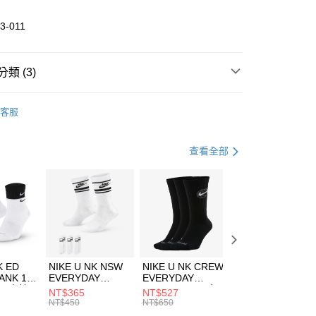
業儲蓄銀行
台北富邦商業銀行
華商業銀行
兆豐國際商業銀行
3-011
小企業銀行
台中商業銀行
台灣）商業銀行
華泰商業銀行
業銀行
遠東國際商業銀行
類 (3)
業銀行
永豐商業銀行
享後付
業銀行
星展（台灣）商業銀行
DER ARMOUR
服飾
客服
際商業銀行
中國信託商業銀行
FTEE先享後付」】
上衣
長袖上衣
天信用卡公司
先享後付是「在收到商品之後才付款」的支付方式。 讓您購物簡單
心！
健身重訓
服飾
查看全部
：不需註冊會員、不需綁卡、不需儲值。
：只要手機號碼，簡訊認證，即可結帳。
(快速到店)
：先確認商品／服務後，再付款。
00，滿NT$1,500(含以上)免運費
EE先享後付」結帳流程】
方式選擇「AFTEE先享後付」後，將跳轉至「AFTEE先享後
頁面，進行簡訊認證並確認金額後，即可完成結帳。
00，滿NT$1,500(含以上)免運費
成立數日內，您將收到繳費通知簡訊。
費通知簡訊後14天內，點擊此簡訊中的連結，可透過四大超商
市自取
K ED
NIKE U NK NSW
NIKE U NK CREW
NIKE U NK
網路銀行／等多元方式進行付款，方視為交易完成。
ANK 1P
EVERYDAY
EVERYDAY
EVERYDAY LTW
00，滿NT$1,500(含以上)免運費
：結帳手續完成當下不需立刻繳費，但若您需要取消訂單，請聯
 男 中統
ESSENTIAL CR
BBALL 3PR 男女
ANKLE 3PR 男女
NT$365
NT$527
NT$365
的店家。未經商家同意取消之訂單仍視為有效，需透過AFTEE
8104
男女 短統襪
長統襪
踝襪 SX7677010
NT$450
NT$650
NT$450
繳納相關費用。
DX5089103
DA2123010