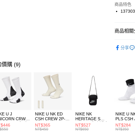
Apple Pay
上海商
商品特色
國泰世
137303
悠遊付
臺灣中
匯豐（
全盈+PAY
聯邦商
商品相關分
元大商
AFTEE先
玉山商
品牌
UN
相關說明
分享
台新國
【關於「A
女性商品
台灣樂
AFTEE
便利好安
運動類型
運送方式
價購 (9)
１．簡單
２．便利
7-11取貨
３．安心
每筆NT$1
【「AFT
宅配
１．於結帳
付」結帳
每筆NT$1
２．訂單
３．收到繳
付款後門
KE U J
NIKE U NK ED
NIKE NK
NIKE U N
／ATM／
NICORN CRW
CSH CREW 2P-
HERITAGE S
PLS CSH 
每筆NT$1
※ 請注意
R -160 男女 中
144 EMBRDY 男
SMIT 男女 側背包
144 DBL
$446
NT$365
NT$527
NT$284
絡購買商品
襪 FZ3393100
女 短統襪
BA5871010
襪 DH405
$550
NT$450
NT$650
NT$350
先享後付
FZ3073133