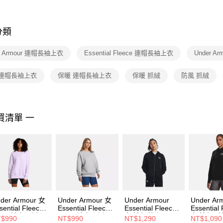
※ 交易是
是否繳費成
付客戶支
分類
【注意事
１．透過由
er Armour 連帽長袖上衣
Essential Fleece 連帽長袖上衣
Under A
交易，需
求債權轉
２．關於
 連帽長袖上衣
保暖 連帽長袖上衣
保暖 抓絨
防風 抓絨
https://aft
３．未成
「AFTE
任。
買清單 一
４．使用「
即時審查
結果請求
５．嚴禁
形，恩沛
動。
der Armour 女
Under Armour 女
Under Armour
Under Ar
sential Fleece
Essential Fleece
Essential Fleece
Essential
S 長袖套頭衫
OS 長袖套頭衫
女 連帽外套
女 連帽T
$990
NT$990
NT$1,290
NT$1,090