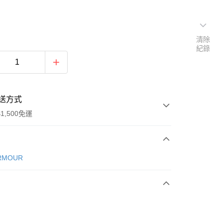
清除
紀錄
送方式
1,500免運
次付款
RMOUR
期付款
0 利率 每期
NT$726
21家銀行
庫商業銀行
第一商業銀行
業銀行
彰化商業銀行