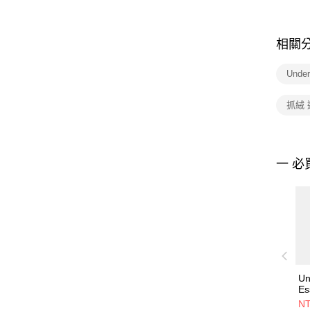
相關
Und
抓絨
一 必
Un
Es
O
NT