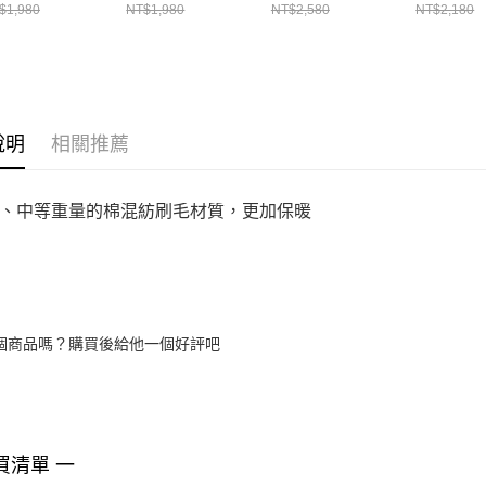
79475-535
1379475-012
1379474-001
1373033-
$1,980
NT$1,980
NT$2,580
NT$2,180
說明
相關推薦
、中等重量的棉混紡刷毛材質，更加保暖
個商品嗎？購買後給他一個好評吧
買清單 一