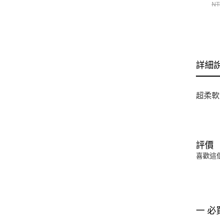
13
NT
詳細
超柔軟
評價
喜歡這
一 必