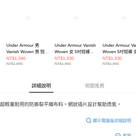
請求用戶進行身份認證。
５．嚴禁一人註冊多個帳號或使用他人資訊註冊。若發現惡意使用之情形，
恩沛科技股份有限公司將有權停止該用戶之使用額度並採取法律行動。
Under Armour 男
Under Armour Vanish
Under Armour Va
Vanish Woven 男 短褲
Woven 女 5吋短褲
Woven 5吋短褲 
1373718-014
6009966-498
6009966-008
NT$1,340
NT$1,330
NT$1,330
NT$1,680
NT$1,480
NT$1,480
詳細說明
相關推薦
超輕量耐用的防撕裂平織布料。網狀插片設計幫助透氣。
顯示電腦版詳細說明
客服