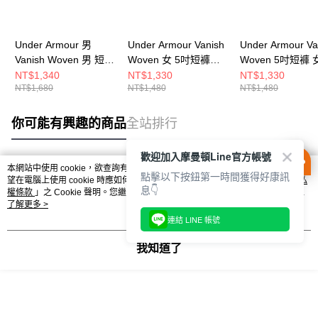
Under Armour 男
Under Armour Vanish
Under Armour Va
Vanish Woven 男 短褲
Woven 女 5吋短褲
Woven 5吋短褲 
1373718-014
6009966-498
6009966-008
NT$1,340
NT$1,330
NT$1,330
NT$1,680
NT$1,480
NT$1,480
你可能有興趣的商品
全站排行
歡迎加入摩曼頓Line官方帳號
本網站中使用 cookie，欲查詢有關本網站使用 cookie 方式之詳情，及若您不希
點擊以下按鈕第一時間獲得好康訊
熱門標籤
望在電腦上使用 cookie 時應如何變更電腦的 cookie 設定，請參閱本網站「
隱私
息👇
權條款
」之 Cookie 聲明。您繼續使用本網站即表示您同意本公司得按本網站使
用條款之 Cookie 聲明使用 cookie。
了解更多 >
連結 LINE 帳號
我知道了