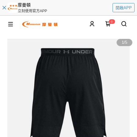
摩曼頓
開啟APP
立刻使用官方APP
0
1
/
5