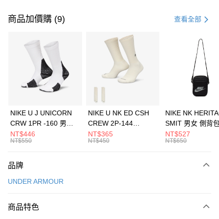
付款方式
信用卡一次付款
商品加價購 (9)
查看全部
信用卡分期付款
3 期 0 利率 每期
NT$593
21家銀行
合作金庫商業銀行
第一商業銀行
LINE Pay
華南商業銀行
彰化商業銀行
Apple Pay
上海商業儲蓄銀行
台北富邦商業銀行
國泰世華商業銀行
兆豐國際商業銀行
悠遊付
臺灣中小企業銀行
台中商業銀行
NIKE U J UNICORN
NIKE U NK ED CSH
NIKE NK HERIT
匯豐（台灣）商業銀行
華泰商業銀行
CRW 1PR -160 男女
CREW 2P-144
SMIT 男女 側背
全盈+PAY
聯邦商業銀行
遠東國際商業銀行
中統襪 FZ3393100
EMBRDY 男女 短統襪
BA5871010
NT$446
NT$365
NT$527
元大商業銀行
永豐商業銀行
NT$550
NT$450
NT$650
AFTEE先享後付
FZ3073133
玉山商業銀行
星展（台灣）商業銀行
相關說明
台新國際商業銀行
中國信託商業銀行
品牌
【關於「AFTEE先享後付」】
台灣樂天信用卡公司
AFTEE先享後付是「在收到商品之後才付款」的支付方式。 讓您購物簡單
運送方式
UNDER ARMOUR
便利好安心！
１．簡單：不需註冊會員、不需綁卡、不需儲值。
7-11取貨(快速到店)
２．便利：只要手機號碼，簡訊認證，即可結帳。
商品特色
每筆NT$100，滿NT$1,500(含以上)免運費
３．安心：先確認商品／服務後，再付款。