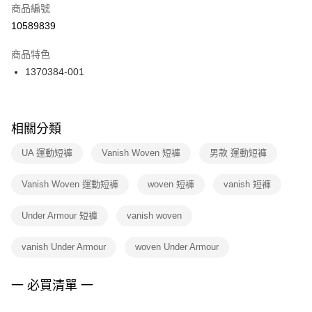
商品編號
宅配
【「AFTEE先享後付」結帳流程】
１．於結帳方式選擇「AFTEE先享後付」後，將跳轉至「AFTEE先享後付」
10589839
每筆NT$100，滿NT$1,500(含以上)免運費
結帳頁面，進行簡訊認證並確認金額後，即可完成結帳。
２．訂單成立數日內，您將收到繳費通知簡訊。
商品特色
付款後門市自取
３．收到繳費通知簡訊後14天內，點擊此簡訊中的連結，可透過四大超商／
1370384-001
每筆NT$100，滿NT$1,500(含以上)免運費
ATM／網路銀行／等多元方式進行付款，方視為交易完成。
※ 請注意：結帳手續完成當下不需立刻繳費，但若您需要取消訂單，請聯絡
購買商品的店家。未經商家同意取消之訂單仍視為有效，需透過AFTEE先享
後付繳納相關費用。
※ 交易是否成功請以「AFTEE先享後付 」之結帳頁面顯示為準，若有關於
相關分類
是否繳費成功／繳費後需取消欲退款等相關疑問，請聯繫「AFTEE先享後付
客戶支援中心」
https://netprotections.freshdesk.com/support/home
UA 運動短褲
Vanish Woven 短褲
男款 運動短褲
【注意事項】
Vanish Woven 運動短褲
woven 短褲
vanish 短褲
１．透過由恩沛科技股份有限公司提供之「AFTEE先享後付」服務完成之交
易，需依本服務之必要範圍內提供個人資料，並將交易相關給付款項請求債
權轉讓予恩沛科技股份有限公司。
Under Armour 短褲
vanish woven
２．關於個人資料處理事宜，請瀏覽以下網址：
https://aftee.tw/terms/#terms3
vanish Under Armour
woven Under Armour
３．未成年的使用者請事先徵得法定代理人或監護人之同意方可使用
「AFTEE先享後付」，若未經同意申辦者引起之損失，本公司不負相關責
任。
一 必買清單 一
４．使用「AFTEE先享後付」時，將依據個別帳號之用戶狀況，依本公司即
時審查核予不同之上限額度；若仍有額度不足之情形，本公司將視審查結果