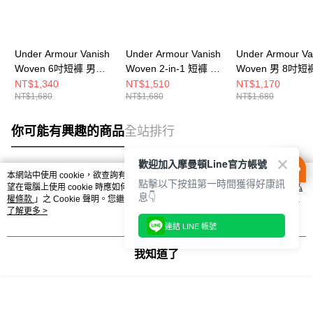
Under Armour Vanish
Under Armour Vanish
Under Armour Va
Woven 6吋短褲 男
Woven 2-in-1 短褲 女
Woven 男 8吋短
1373718-338
6009967-008
1370382-001
NT$1,340
NT$1,510
NT$1,170
NT$1,680
NT$1,680
NT$1,680
你可能有興趣的商品
全站排行
歡迎加入摩曼頓Line官方帳號
本網站中使用 cookie，欲查詢有關本網站使用 cookie 方式之詳情，及若您不希
點擊以下按鈕第一時間獲得好康訊
熱門標籤
望在電腦上使用 cookie 時應如何變更電腦的 cookie 設定，請參閱本網站「
隱私
息👇
權條款
」之 Cookie 聲明。您繼續使用本網站即表示您同意本公司得按本網站使
用條款之 Cookie 聲明使用 cookie。
了解更多 >
連結 LINE 帳號
我知道了