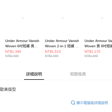
請求用戶進行身份認證。
５．嚴禁一人註冊多個帳號或使用他人資訊註冊。若發現惡意使用之情形，
恩沛科技股份有限公司將有權停止該用戶之使用額度並採取法律行動。
Under Armour Vanish
Under Armour Vanish
Under Armour Va
Woven 6吋短褲 男
Woven 2-in-1 短褲 女
Woven 男 8吋短
1373718-338
6009967-008
1370382-001
NT$1,340
NT$1,510
NT$1,170
NT$1,680
NT$1,680
NT$1,680
詳細說明
相關推薦
歐美版型
顯示電腦版詳細說明