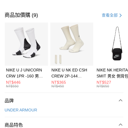
付款方式
信用卡一次付款
商品加價購 (9)
查看全部
信用卡分期付款
3 期 0 利率 每期
NT$560
21家銀行
合作金庫商業銀行
第一商業銀行
LINE Pay
華南商業銀行
彰化商業銀行
Apple Pay
上海商業儲蓄銀行
台北富邦商業銀行
國泰世華商業銀行
兆豐國際商業銀行
悠遊付
臺灣中小企業銀行
台中商業銀行
NIKE U J UNICORN
NIKE U NK ED CSH
NIKE NK HERIT
匯豐（台灣）商業銀行
華泰商業銀行
CRW 1PR -160 男女
CREW 2P-144
SMIT 男女 側背
全盈+PAY
聯邦商業銀行
遠東國際商業銀行
中統襪 FZ3393100
EMBRDY 男女 短統襪
BA5871010
NT$446
NT$365
NT$527
元大商業銀行
永豐商業銀行
NT$550
NT$450
NT$650
AFTEE先享後付
FZ3073133
玉山商業銀行
星展（台灣）商業銀行
相關說明
台新國際商業銀行
中國信託商業銀行
品牌
【關於「AFTEE先享後付」】
台灣樂天信用卡公司
AFTEE先享後付是「在收到商品之後才付款」的支付方式。 讓您購物簡單
運送方式
UNDER ARMOUR
便利好安心！
１．簡單：不需註冊會員、不需綁卡、不需儲值。
7-11取貨(快速到店)
２．便利：只要手機號碼，簡訊認證，即可結帳。
商品特色
每筆NT$100，滿NT$1,500(含以上)免運費
３．安心：先確認商品／服務後，再付款。