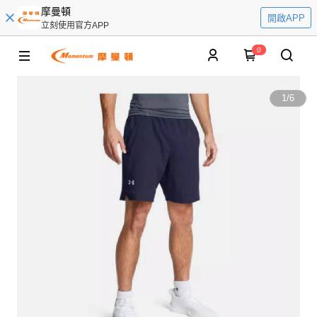
摩曼頓
開啟APP
立刻使用官方APP
0
1
/
6