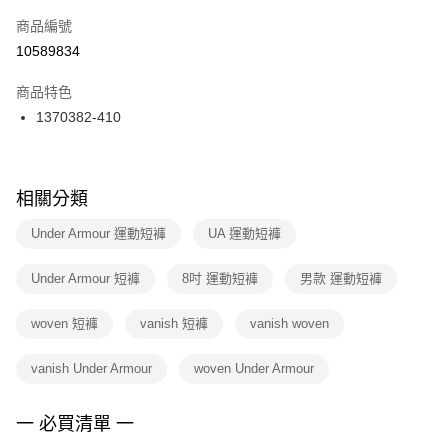
商品編號
宅配
【「AFTEE先享後付」結帳流程】
１．於結帳方式選擇「AFTEE先享後付」後，將跳轉至「AFTEE先享後付」
10589834
每筆NT$100，滿NT$1,500(含以上)免運費
結帳頁面，進行簡訊認證並確認金額後，即可完成結帳。
２．訂單成立數日內，您將收到繳費通知簡訊。
商品特色
付款後門市自取
３．收到繳費通知簡訊後14天內，點擊此簡訊中的連結，可透過四大超商／
1370382-410
每筆NT$100，滿NT$1,500(含以上)免運費
ATM／網路銀行／等多元方式進行付款，方視為交易完成。
※ 請注意：結帳手續完成當下不需立刻繳費，但若您需要取消訂單，請聯絡
購買商品的店家。未經商家同意取消之訂單仍視為有效，需透過AFTEE先享
後付繳納相關費用。
※ 交易是否成功請以「AFTEE先享後付 」之結帳頁面顯示為準，若有關於
相關分類
是否繳費成功／繳費後需取消欲退款等相關疑問，請聯繫「AFTEE先享後付
客戶支援中心」
https://netprotections.freshdesk.com/support/home
Under Armour 運動短褲
UA 運動短褲
【注意事項】
Under Armour 短褲
8吋 運動短褲
男款 運動短褲
１．透過由恩沛科技股份有限公司提供之「AFTEE先享後付」服務完成之交
易，需依本服務之必要範圍內提供個人資料，並將交易相關給付款項請求債
權轉讓予恩沛科技股份有限公司。
woven 短褲
vanish 短褲
vanish woven
２．關於個人資料處理事宜，請瀏覽以下網址：
https://aftee.tw/terms/#terms3
vanish Under Armour
woven Under Armour
３．未成年的使用者請事先徵得法定代理人或監護人之同意方可使用
「AFTEE先享後付」，若未經同意申辦者引起之損失，本公司不負相關責
任。
一 必買清單 一
４．使用「AFTEE先享後付」時，將依據個別帳號之用戶狀況，依本公司即
時審查核予不同之上限額度；若仍有額度不足之情形，本公司將視審查結果