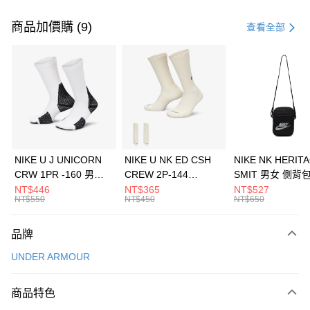
付款方式
信用卡一次付款
商品加價購 (9)
查看全部
信用卡分期付款
3 期 0 利率 每期
NT$560
21家銀行
合作金庫商業銀行
第一商業銀行
LINE Pay
華南商業銀行
彰化商業銀行
Apple Pay
上海商業儲蓄銀行
台北富邦商業銀行
國泰世華商業銀行
兆豐國際商業銀行
悠遊付
臺灣中小企業銀行
台中商業銀行
NIKE U J UNICORN
NIKE U NK ED CSH
NIKE NK HERIT
匯豐（台灣）商業銀行
華泰商業銀行
CRW 1PR -160 男女
CREW 2P-144
SMIT 男女 側背
全盈+PAY
聯邦商業銀行
遠東國際商業銀行
中統襪 FZ3393100
EMBRDY 男女 短統襪
BA5871010
NT$446
NT$365
NT$527
元大商業銀行
永豐商業銀行
NT$550
NT$450
NT$650
AFTEE先享後付
FZ3073133
玉山商業銀行
星展（台灣）商業銀行
相關說明
台新國際商業銀行
中國信託商業銀行
品牌
【關於「AFTEE先享後付」】
台灣樂天信用卡公司
AFTEE先享後付是「在收到商品之後才付款」的支付方式。 讓您購物簡單
運送方式
UNDER ARMOUR
便利好安心！
１．簡單：不需註冊會員、不需綁卡、不需儲值。
7-11取貨(快速到店)
２．便利：只要手機號碼，簡訊認證，即可結帳。
商品特色
每筆NT$100，滿NT$1,500(含以上)免運費
３．安心：先確認商品／服務後，再付款。