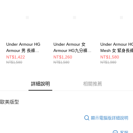
請求用戶進行身份認證。
５．嚴禁一人註冊多個帳號或使用他人資訊註冊。若發現惡意使用之情形，
恩沛科技股份有限公司將有權停止該用戶之使用額度並採取法律行動。
Under Armour HG
Under Armour 女
Under Armour H
Armour 男 長褲
Armour HG九分褲
Mesh 女 緊身長
1361586-001
1365335-001
6010009-008
NT$1,422
NT$1,260
NT$1,580
NT$1,580
NT$1,580
NT$1,980
詳細說明
相關推薦
歐美版型
顯示電腦版詳細說明
客服