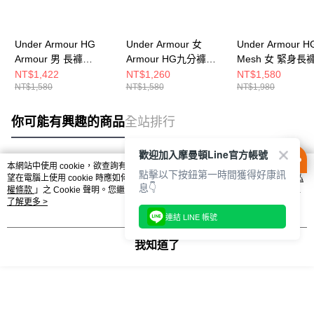
Under Armour HG
Under Armour 女
Under Armour H
Armour 男 長褲
Armour HG九分褲
Mesh 女 緊身長
1361586-001
1365335-001
6010009-008
NT$1,422
NT$1,260
NT$1,580
NT$1,580
NT$1,580
NT$1,980
你可能有興趣的商品
全站排行
歡迎加入摩曼頓Line官方帳號
本網站中使用 cookie，欲查詢有關本網站使用 cookie 方式之詳情，及若您不希
點擊以下按鈕第一時間獲得好康訊
熱門標籤
望在電腦上使用 cookie 時應如何變更電腦的 cookie 設定，請參閱本網站「
隱私
息👇
權條款
」之 Cookie 聲明。您繼續使用本網站即表示您同意本公司得按本網站使
用條款之 Cookie 聲明使用 cookie。
了解更多 >
連結 LINE 帳號
我知道了