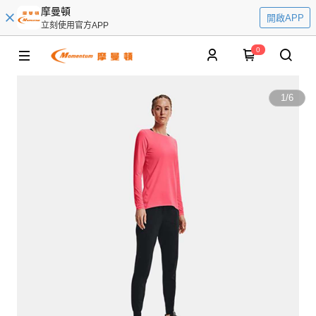
摩曼頓
開啟APP
立刻使用官方APP
0
1
/
6