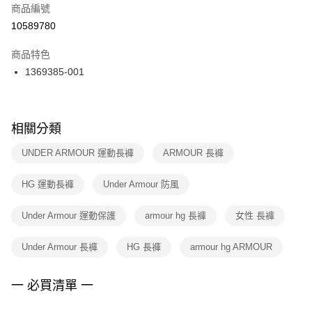
商品編號
宅配
【「AFTEE先享後付」結帳流程】
１．於結帳方式選擇「AFTEE先享後付」後，將跳轉至「AFTEE先享後付」
10589780
每筆NT$100，滿NT$1,500(含以上)免運費
結帳頁面，進行簡訊認證並確認金額後，即可完成結帳。
２．訂單成立數日內，您將收到繳費通知簡訊。
商品特色
付款後門市自取
３．收到繳費通知簡訊後14天內，點擊此簡訊中的連結，可透過四大超商／
1369385-001
每筆NT$100，滿NT$1,500(含以上)免運費
ATM／網路銀行／等多元方式進行付款，方視為交易完成。
※ 請注意：結帳手續完成當下不需立刻繳費，但若您需要取消訂單，請聯絡
購買商品的店家。未經商家同意取消之訂單仍視為有效，需透過AFTEE先享
後付繳納相關費用。
※ 交易是否成功請以「AFTEE先享後付 」之結帳頁面顯示為準，若有關於
相關分類
是否繳費成功／繳費後需取消欲退款等相關疑問，請聯繫「AFTEE先享後付
客戶支援中心」
https://netprotections.freshdesk.com/support/home
UNDER ARMOUR 運動長褲
ARMOUR 長褲
【注意事項】
HG 運動長褲
Under Armour 防風
１．透過由恩沛科技股份有限公司提供之「AFTEE先享後付」服務完成之交
易，需依本服務之必要範圍內提供個人資料，並將交易相關給付款項請求債
權轉讓予恩沛科技股份有限公司。
Under Armour 運動保護
armour hg 長褲
女性 長褲
２．關於個人資料處理事宜，請瀏覽以下網址：
https://aftee.tw/terms/#terms3
Under Armour 長褲
HG 長褲
armour hg ARMOUR
３．未成年的使用者請事先徵得法定代理人或監護人之同意方可使用
「AFTEE先享後付」，若未經同意申辦者引起之損失，本公司不負相關責
任。
一 必買清單 一
４．使用「AFTEE先享後付」時，將依據個別帳號之用戶狀況，依本公司即
時審查核予不同之上限額度；若仍有額度不足之情形，本公司將視審查結果