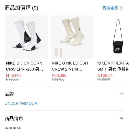
信用卡一次付款
商品加價購 (9)
查看全部
信用卡分期付款
3 期 0 利率 每期
NT$693
21家銀行
合作金庫商業銀行
第一商業銀行
LINE Pay
華南商業銀行
彰化商業銀行
Apple Pay
上海商業儲蓄銀行
台北富邦商業銀行
國泰世華商業銀行
兆豐國際商業銀行
悠遊付
臺灣中小企業銀行
台中商業銀行
NIKE U J UNICORN
NIKE U NK ED CSH
NIKE NK HERIT
匯豐（台灣）商業銀行
華泰商業銀行
CRW 1PR -160 男女
CREW 2P-144
SMIT 男女 側背
全盈+PAY
聯邦商業銀行
遠東國際商業銀行
中統襪 FZ3393100
EMBRDY 男女 短統襪
BA5871010
NT$446
NT$365
NT$527
元大商業銀行
永豐商業銀行
NT$550
NT$450
NT$650
AFTEE先享後付
FZ3073133
玉山商業銀行
星展（台灣）商業銀行
相關說明
台新國際商業銀行
中國信託商業銀行
品牌
【關於「AFTEE先享後付」】
台灣樂天信用卡公司
AFTEE先享後付是「在收到商品之後才付款」的支付方式。 讓您購物簡單
運送方式
UNDER ARMOUR
便利好安心！
１．簡單：不需註冊會員、不需綁卡、不需儲值。
7-11取貨(快速到店)
２．便利：只要手機號碼，簡訊認證，即可結帳。
商品特色
每筆NT$100，滿NT$1,500(含以上)免運費
３．安心：先確認商品／服務後，再付款。
商品編號