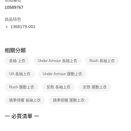
宅配
【「AFTEE先享後付」結帳流程】
１．於結帳方式選擇「AFTEE先享後付」後，將跳轉至「AFTEE先享後付」
10589767
每筆NT$100，滿NT$1,500(含以上)免運費
結帳頁面，進行簡訊認證並確認金額後，即可完成結帳。
２．訂單成立數日內，您將收到繳費通知簡訊。
商品特色
付款後門市自取
３．收到繳費通知簡訊後14天內，點擊此簡訊中的連結，可透過四大超商／
1368179-001
每筆NT$100，滿NT$1,500(含以上)免運費
ATM／網路銀行／等多元方式進行付款，方視為交易完成。
※ 請注意：結帳手續完成當下不需立刻繳費，但若您需要取消訂單，請聯絡
購買商品的店家。未經商家同意取消之訂單仍視為有效，需透過AFTEE先享
後付繳納相關費用。
※ 交易是否成功請以「AFTEE先享後付 」之結帳頁面顯示為準，若有關於
相關分類
是否繳費成功／繳費後需取消欲退款等相關疑問，請聯繫「AFTEE先享後付
客戶支援中心」
https://netprotections.freshdesk.com/support/home
長袖 上衣
Under Armour 長袖上衣
Rush 長袖上衣
【注意事項】
UA 長袖上衣
Under Armour 運動上衣
１．透過由恩沛科技股份有限公司提供之「AFTEE先享後付」服務完成之交
易，需依本服務之必要範圍內提供個人資料，並將交易相關給付款項請求債
權轉讓予恩沛科技股份有限公司。
Rush 運動上衣
女款 長袖上衣
女款 運動上衣
２．關於個人資料處理事宜，請瀏覽以下網址：
https://aftee.tw/terms/#terms3
換季保暖 長袖上衣
換季保暖 運動上衣
３．未成年的使用者請事先徵得法定代理人或監護人之同意方可使用
「AFTEE先享後付」，若未經同意申辦者引起之損失，本公司不負相關責
任。
一 必買清單 一
４．使用「AFTEE先享後付」時，將依據個別帳號之用戶狀況，依本公司即
時審查核予不同之上限額度；若仍有額度不足之情形，本公司將視審查結果
請求用戶進行身份認證。