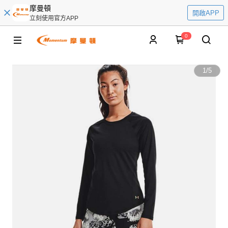
摩曼頓
開啟APP
立刻使用官方APP
0
1
/
5