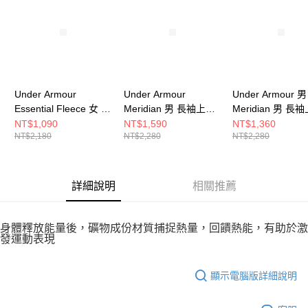
５．嚴禁一人註冊多個帳號或使用他人資訊註冊。若發現惡意使用之情形，
恩沛科技股份有限公司將有權停止該用戶之使用額度並採取法律行動。
Under Armour
Under Armour
Under Armour 男
Essential Fleece 女 長
Meridian 男 長袖上衣
Meridian 男 長
袖上衣 1373032-001
1386975-001
1386975-465
NT$1,090
NT$1,590
NT$1,360
NT$2,180
NT$2,280
NT$2,280
詳細說明
相關推薦
身體釋放能量後，礦物成份材質捕捉熱量，回饋熱能，有助於激
發運動表現
顯示電腦版詳細說明