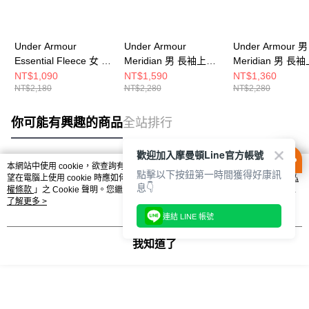
Under Armour
Under Armour
Under Armour 男
Essential Fleece 女 長
Meridian 男 長袖上衣
Meridian 男 長
袖上衣 1373032-001
1386975-001
1386975-465
NT$1,090
NT$1,590
NT$1,360
NT$2,180
NT$2,280
NT$2,280
你可能有興趣的商品
全站排行
歡迎加入摩曼頓Line官方帳號
本網站中使用 cookie，欲查詢有關本網站使用 cookie 方式之詳情，及若您不希
點擊以下按鈕第一時間獲得好康訊
熱門標籤
望在電腦上使用 cookie 時應如何變更電腦的 cookie 設定，請參閱本網站「
隱私
息👇
權條款
」之 Cookie 聲明。您繼續使用本網站即表示您同意本公司得按本網站使
用條款之 Cookie 聲明使用 cookie。
了解更多 >
連結 LINE 帳號
我知道了