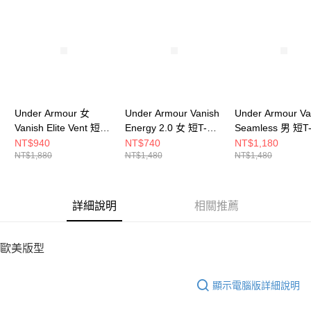
請求用戶進行身份認證。
５．嚴禁一人註冊多個帳號或使用他人資訊註冊。若發現惡意使用之情形，
恩沛科技股份有限公司將有權停止該用戶之使用額度並採取法律行動。
Under Armour 女
Under Armour Vanish
Under Armour Va
Vanish Elite Vent 短T-
Energy 2.0 女 短T-
Seamless 男 短T-
Shirt 1386400-001
Shirt 1379141-543
1382801-001
NT$940
NT$740
NT$1,180
NT$1,880
NT$1,480
NT$1,480
詳細說明
相關推薦
歐美版型
顯示電腦版詳細說明