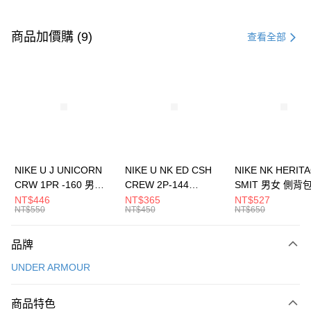
付款方式
信用卡一次付款
商品加價購 (9)
查看全部
信用卡分期付款
3 期 0 利率 每期
NT$626
21家銀行
合作金庫商業銀行
第一商業銀行
LINE Pay
華南商業銀行
彰化商業銀行
Apple Pay
上海商業儲蓄銀行
台北富邦商業銀行
國泰世華商業銀行
兆豐國際商業銀行
悠遊付
臺灣中小企業銀行
台中商業銀行
NIKE U J UNICORN
NIKE U NK ED CSH
NIKE NK HERIT
匯豐（台灣）商業銀行
華泰商業銀行
CRW 1PR -160 男女
CREW 2P-144
SMIT 男女 側背
全盈+PAY
聯邦商業銀行
遠東國際商業銀行
中統襪 FZ3393100
EMBRDY 男女 短統襪
BA5871010
NT$446
NT$365
NT$527
元大商業銀行
永豐商業銀行
NT$550
NT$450
NT$650
AFTEE先享後付
FZ3073133
玉山商業銀行
星展（台灣）商業銀行
相關說明
台新國際商業銀行
中國信託商業銀行
品牌
【關於「AFTEE先享後付」】
台灣樂天信用卡公司
AFTEE先享後付是「在收到商品之後才付款」的支付方式。 讓您購物簡單
運送方式
UNDER ARMOUR
便利好安心！
１．簡單：不需註冊會員、不需綁卡、不需儲值。
7-11取貨(快速到店)
２．便利：只要手機號碼，簡訊認證，即可結帳。
商品特色
每筆NT$100，滿NT$1,500(含以上)免運費
３．安心：先確認商品／服務後，再付款。