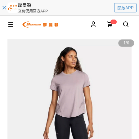
摩曼頓
開啟APP
立刻使用官方APP
0
1
/
6