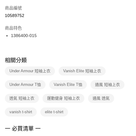
商品編號
宅配
【「AFTEE先享後付」結帳流程】
１．於結帳方式選擇「AFTEE先享後付」後，將跳轉至「AFTEE先享後付」
10589752
每筆NT$100，滿NT$1,500(含以上)免運費
結帳頁面，進行簡訊認證並確認金額後，即可完成結帳。
２．訂單成立數日內，您將收到繳費通知簡訊。
商品特色
付款後門市自取
３．收到繳費通知簡訊後14天內，點擊此簡訊中的連結，可透過四大超商／
1386400-015
每筆NT$100，滿NT$1,500(含以上)免運費
ATM／網路銀行／等多元方式進行付款，方視為交易完成。
※ 請注意：結帳手續完成當下不需立刻繳費，但若您需要取消訂單，請聯絡
購買商品的店家。未經商家同意取消之訂單仍視為有效，需透過AFTEE先享
後付繳納相關費用。
※ 交易是否成功請以「AFTEE先享後付 」之結帳頁面顯示為準，若有關於
相關分類
是否繳費成功／繳費後需取消欲退款等相關疑問，請聯繫「AFTEE先享後付
客戶支援中心」
https://netprotections.freshdesk.com/support/home
Under Armour 短袖上衣
Vanish Elite 短袖上衣
【注意事項】
Under Armour T恤
Vanish Elite T恤
通風 短袖上衣
１．透過由恩沛科技股份有限公司提供之「AFTEE先享後付」服務完成之交
易，需依本服務之必要範圍內提供個人資料，並將交易相關給付款項請求債
權轉讓予恩沛科技股份有限公司。
透氣 短袖上衣
運動健身 短袖上衣
通風 透氣
２．關於個人資料處理事宜，請瀏覽以下網址：
https://aftee.tw/terms/#terms3
vanish t-shirt
elite t-shirt
３．未成年的使用者請事先徵得法定代理人或監護人之同意方可使用
「AFTEE先享後付」，若未經同意申辦者引起之損失，本公司不負相關責
任。
一 必買清單 一
４．使用「AFTEE先享後付」時，將依據個別帳號之用戶狀況，依本公司即
時審查核予不同之上限額度；若仍有額度不足之情形，本公司將視審查結果