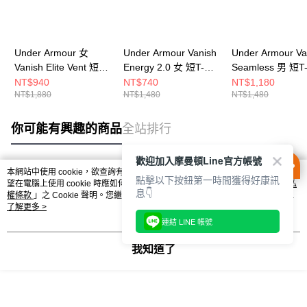
Under Armour 女
Under Armour Vanish
Under Armour Va
Vanish Elite Vent 短T-
Energy 2.0 女 短T-
Seamless 男 短T-
Shirt 1386400-001
Shirt 1379141-543
1382801-001
NT$940
NT$740
NT$1,180
NT$1,880
NT$1,480
NT$1,480
你可能有興趣的商品
全站排行
歡迎加入摩曼頓Line官方帳號
本網站中使用 cookie，欲查詢有關本網站使用 cookie 方式之詳情，及若您不希
點擊以下按鈕第一時間獲得好康訊
熱門標籤
望在電腦上使用 cookie 時應如何變更電腦的 cookie 設定，請參閱本網站「
隱私
息👇
權條款
」之 Cookie 聲明。您繼續使用本網站即表示您同意本公司得按本網站使
用條款之 Cookie 聲明使用 cookie。
了解更多 >
連結 LINE 帳號
我知道了