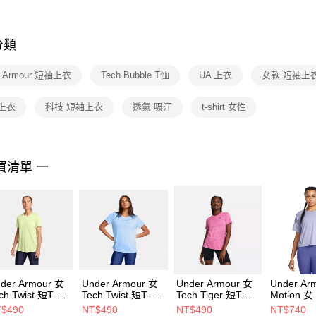
※ 交易是
是否繳費成
付客戶支
分類
【注意事
１．透過由
r Armour 短袖上衣
Tech Bubble T恤
UA 上衣
女款 短袖上
交易，需
求債權轉
２．關於
上衣
科技 短袖上衣
透氣 吸汗
t-shirt 女性
https://aft
３．未成
「AFTE
任。
買清單 一
４．使用「
即時審查
結果請求
５．嚴禁
形，恩沛
動。
der Armour 女
Under Armour 女
Under Armour 女
Under Ar
ch Twist 短T-
Tech Twist 短T-
Tech Tiger 短T-
Motion 女
irt 1384230-
Shirt 1384230-
Shirt 1384222-
Shirt 137
$490
NT$490
NT$490
NT$740