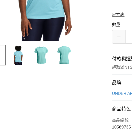
尺寸表
數量
付款與運
超取滿NT$
付款方式
品牌
信用卡一
UNDER A
信用卡分
商品特色
3 期 
商品編號
合作金
LINE Pay
10589735
華南商