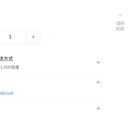
清除
紀錄
送方式
1,500免運
次付款
RMOUR
期付款
0 利率 每期
NT$326
21家銀行
庫商業銀行
第一商業銀行
業銀行
彰化商業銀行