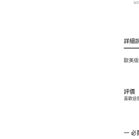
38
NT
詳細
歐美版
評價
喜歡這
一 必