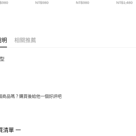
3
465
686
539
$980
NT$980
NT$980
NT$1,480
說明
相關推薦
型
個商品嗎？購買後給他一個好評吧
買清單 一