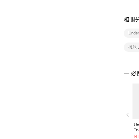
相關
Unde
機能 
一 必
Un
Te
Sh
NT