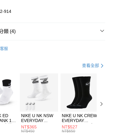
業儲蓄銀行
台北富邦商業銀行
華商業銀行
兆豐國際商業銀行
2-914
小企業銀行
台中商業銀行
台灣）商業銀行
華泰商業銀行
業銀行
遠東國際商業銀行
類 (4)
業銀行
永豐商業銀行
享後付
業銀行
星展（台灣）商業銀行
DER ARMOUR
服飾
客服
際商業銀行
中國信託商業銀行
FTEE先享後付」】
年
上衣
短袖上衣
天信用卡公司
先享後付是「在收到商品之後才付款」的支付方式。 讓您購物簡單
心！
健身重訓
服飾
查看全部
：不需註冊會員、不需綁卡、不需儲值。
：只要手機號碼，簡訊認證，即可結帳。
清爽穿搭｜短袖上衣4折起
(快速到店)
：先確認商品／服務後，再付款。
00，滿NT$1,500(含以上)免運費
EE先享後付」結帳流程】
方式選擇「AFTEE先享後付」後，將跳轉至「AFTEE先享後
頁面，進行簡訊認證並確認金額後，即可完成結帳。
00，滿NT$1,500(含以上)免運費
成立數日內，您將收到繳費通知簡訊。
費通知簡訊後14天內，點擊此簡訊中的連結，可透過四大超商
市自取
K ED
NIKE U NK NSW
NIKE U NK CREW
NIKE U NK
網路銀行／等多元方式進行付款，方視為交易完成。
ANK 1P
EVERYDAY
EVERYDAY
EVERYDAY LTW
00，滿NT$1,500(含以上)免運費
：結帳手續完成當下不需立刻繳費，但若您需要取消訂單，請聯
 男 中統
ESSENTIAL CR
BBALL 3PR 男女
ANKLE 3PR 男女
NT$365
NT$527
NT$365
的店家。未經商家同意取消之訂單仍視為有效，需透過AFTEE
8104
男女 短統襪
長統襪
踝襪 SX7677010
NT$450
NT$650
NT$450
繳納相關費用。
DX5089103
DA2123010