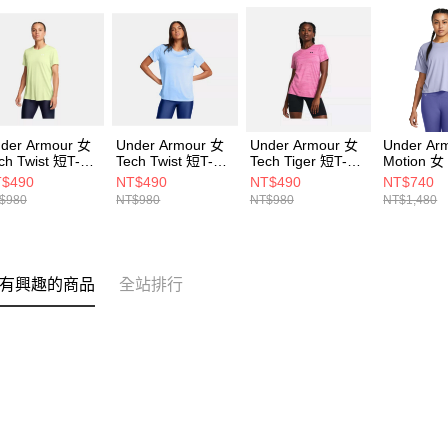
der Armour 女
Under Armour 女
Under Armour 女
Under Ar
ch Twist 短T-
Tech Twist 短T-
Tech Tiger 短T-
Motion 女
irt 1384230-
Shirt 1384230-
Shirt 1384222-
Shirt 137
$490
NT$490
NT$490
NT$740
3
465
686
539
$980
NT$980
NT$980
NT$1,480
有興趣的商品
全站排行