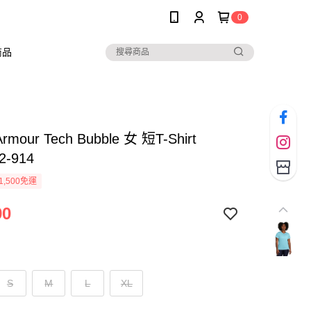
0
商品
Armour Tech Bubble 女 短T-Shirt
2-914
1,500免運
90
S
M
L
XL