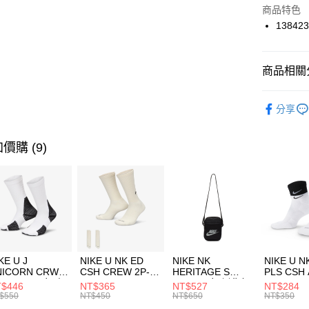
Apple Pay
上海商
商品特色
國泰世
138423
悠遊付
臺灣中
匯豐（
全盈+PAY
聯邦商
商品相關分
元大商
AFTEE先
玉山商
品牌
UN
相關說明
分享
台新國
【關於「A
兒童/青少
台灣樂
AFTEE
便利好安
運動類型
運送方式
價購 (9)
１．簡單
２．便利
促銷活動
7-11取貨
３．安心
每筆NT$1
【「AFT
宅配
１．於結帳
付」結帳
每筆NT$1
２．訂單
３．收到繳
付款後門
KE U J
NIKE U NK ED
NIKE NK
NIKE U N
／ATM／
NICORN CRW
CSH CREW 2P-
HERITAGE S
PLS CSH 
每筆NT$1
※ 請注意
R -160 男女 中
144 EMBRDY 男
SMIT 男女 側背包
144 DBL
$446
NT$365
NT$527
NT$284
絡購買商品
襪 FZ3393100
女 短統襪
BA5871010
襪 DH405
$550
NT$450
NT$650
NT$350
先享後付
FZ3073133