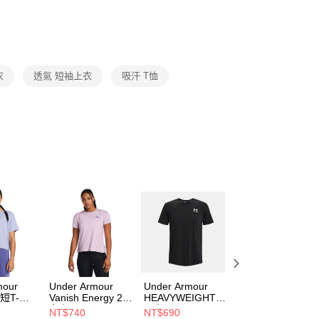
否成功請以「AFTEE先享後付 」之結帳頁面顯示為準，若有關於
功／繳費後需取消欲退款等相關疑問，請聯繫「AFTEE先享後
援中心」
https://netprotections.freshdesk.com/support/home
項】
恩沛科技股份有限公司提供之「AFTEE先享後付」服務完成之
衣
透氣 短袖上衣
吸汗 T恤
依本服務之必要範圍內提供個人資料，並將交易相關給付款項請
讓予恩沛科技股份有限公司。
個人資料處理事宜，請瀏覽以下網址：
ee.tw/terms/#terms3
年的使用者請事先徵得法定代理人或監護人之同意方可使用
E先享後付」，若未經同意申辦者引起之損失，本公司不負相關責
AFTEE先享後付」時，將依據個別帳號之用戶狀況，依本公司
核予不同之上限額度；若仍有額度不足之情形，本公司將視審查
用戶進行身份認證。
一人註冊多個帳號或使用他人資訊註冊。若發現惡意使用之情
科技股份有限公司將有權停止該用戶之使用額度並採取法律行
mour
Under Armour
Under Armour
Under Armour
 短T-
Vanish Energy 2.0
HEAVYWEIGHT
HEAVYWEIGHT
9178-
女 短T-Shirt
男 短T-Shirt
男 短T-Shirt
NT$740
NT$690
NT$690