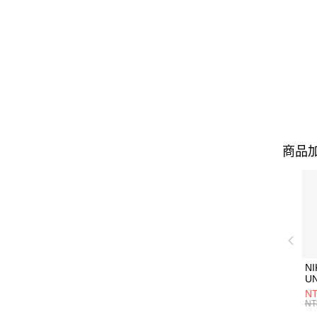
商品加
NI
U
1P
NT
統
NT